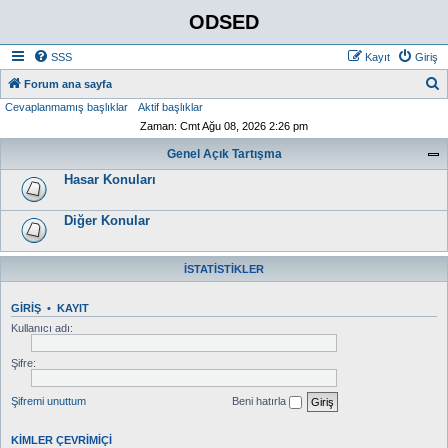
ODSED
SSS
Kayıt
Giriş
A
Forum ana sayfa
Cevaplanmamış başlıklar
Aktif başlıklar
r
Zaman: Cmt Ağu 08, 2026 2:26 pm
a
Genel Açık Tartışma
Hasar Konuları
Diğer Konular
İSTATISTIKLER
GIRIŞ
•
KAYIT
Kullanıcı adı:
Şifre:
Şifremi unuttum
Beni hatırla
KIMLER ÇEVRIMIÇI