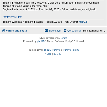
Toplam
1
kullanıcı çevrimiçi :: 0 kayıtlı, 0 gizli ve 1 misafir (son 5 dakika öncesinden
itibaren aktif olan kullanıcılar temel alınır)
Bugüne kadar en çok
1132
kişi Pzr Haz 07, 2026 4:39 am tarihinde çevrimiçi oldu
İSTATISTIKLER
Toplam
22
mesaj • Toplam
1
başlık • Toplam
11
üye • Yeni üyemiz
MIZOZT
Forum ana sayfa
Bize ulaşın
Çerezleri sil
Tüm zamanlar
UTC
Style developer by
forum
,
Powered by
phpBB
® Forum Software © phpBB Limited
Türkçe çeviri:
phpBB Türkiye
&
Türkiye Forum
Gizlilik
|
Koşullar