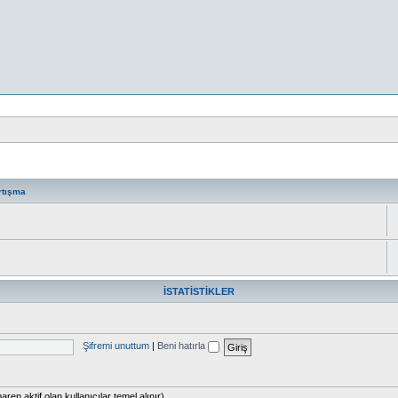
rtışma
İSTATISTIKLER
Şifremi unuttum
|
Beni hatırla
aren aktif olan kullanıcılar temel alınır)