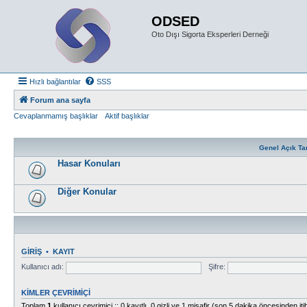
ODSED
Oto Dışı Sigorta Eksperleri Derneği
Hızlı bağlantılar
SSS
Forum ana sayfa
Cevaplanmamış başlıklar
Aktif başlıklar
Genel Açık Ta
Hasar Konuları
Diğer Konular
GIRIŞ
•
KAYIT
Kullanıcı adı:
Şifre:
KIMLER ÇEVRIMIÇI
Toplam
1
kullanıcı çevrimiçi :: 0 kayıtlı, 0 gizli ve 1 misafir (son 5 dakika öncesinden itib