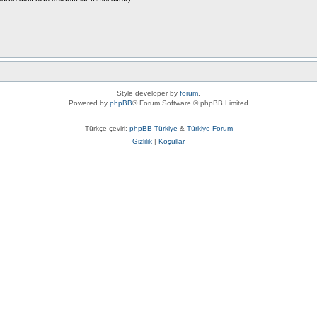
Style developer by
forum
,
Powered by
phpBB
® Forum Software © phpBB Limited
Türkçe çeviri:
phpBB Türkiye
&
Türkiye Forum
Gizlilik
|
Koşullar