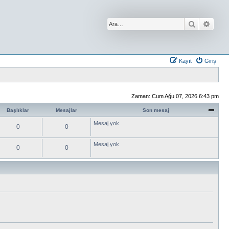
Ara
Geliş
Kayıt
Giriş
Zaman: Cum Ağu 07, 2026 6:43 pm
Başlıklar
Mesajlar
Son mesaj
Mesaj yok
0
0
Mesaj yok
0
0