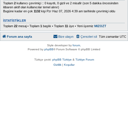
Toplam
2
kullanıcı çevrimiçi :: 0 kayıtlı, 0 gizli ve 2 misafir (son 5 dakika öncesinden
itibaren aktif olan kullanıcılar temel alınır)
Bugüne kadar en çok
1132
kişi Pzr Haz 07, 2026 4:39 am tarihinde çevrimiçi oldu
İSTATISTIKLER
Toplam
22
mesaj • Toplam
1
başlık • Toplam
11
üye • Yeni üyemiz
MIZOZT
Forum ana sayfa
Bize ulaşın
Çerezleri sil
Tüm zamanlar
UTC
Style developer by
forum
,
Powered by
phpBB
® Forum Software © phpBB Limited
Türkçe çeviri:
phpBB Türkiye
&
Türkiye Forum
Gizlilik
|
Koşullar