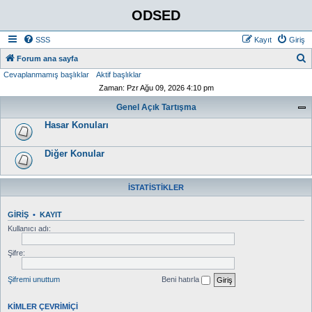
ODSED
SSS
Kayıt
Giriş
A
Forum ana sayfa
Cevaplanmamış başlıklar
Aktif başlıklar
r
Zaman: Pzr Ağu 09, 2026 4:10 pm
a
Genel Açık Tartışma
Hasar Konuları
Diğer Konular
İSTATISTIKLER
GIRIŞ
•
KAYIT
Kullanıcı adı:
Şifre:
Şifremi unuttum
Beni hatırla
KIMLER ÇEVRIMIÇI