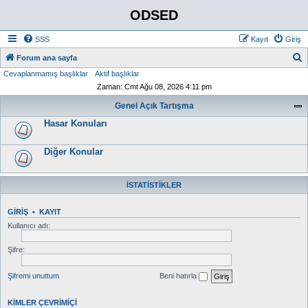
ODSED
SSS
Kayıt
Giriş
A
Forum ana sayfa
Cevaplanmamış başlıklar
Aktif başlıklar
r
Zaman: Cmt Ağu 08, 2026 4:11 pm
a
Genel Açık Tartışma
Hasar Konuları
Diğer Konular
İSTATISTIKLER
GIRIŞ
•
KAYIT
Kullanıcı adı:
Şifre:
Şifremi unuttum
Beni hatırla
KIMLER ÇEVRIMIÇI