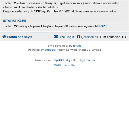
Toplam
2
kullanıcı çevrimiçi :: 0 kayıtlı, 0 gizli ve 2 misafir (son 5 dakika öncesinden
itibaren aktif olan kullanıcılar temel alınır)
Bugüne kadar en çok
1132
kişi Pzr Haz 07, 2026 4:39 am tarihinde çevrimiçi oldu
İSTATISTIKLER
Toplam
22
mesaj • Toplam
1
başlık • Toplam
11
üye • Yeni üyemiz
MIZOZT
Forum ana sayfa
Bize ulaşın
Çerezleri sil
Tüm zamanlar
UTC
Style developer by
forum
,
Powered by
phpBB
® Forum Software © phpBB Limited
Türkçe çeviri:
phpBB Türkiye
&
Türkiye Forum
Gizlilik
|
Koşullar