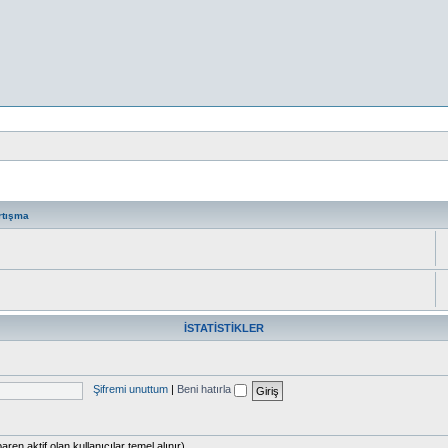
rtışma
İSTATISTIKLER
Şifremi unuttum
|
Beni hatırla
aren aktif olan kullanıcılar temel alınır)