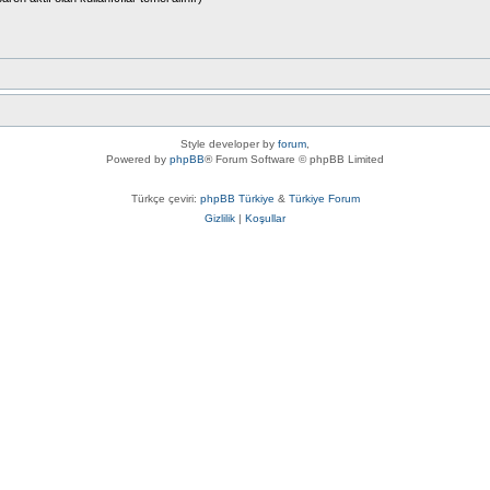
Style developer by
forum
,
Powered by
phpBB
® Forum Software © phpBB Limited
Türkçe çeviri:
phpBB Türkiye
&
Türkiye Forum
Gizlilik
|
Koşullar