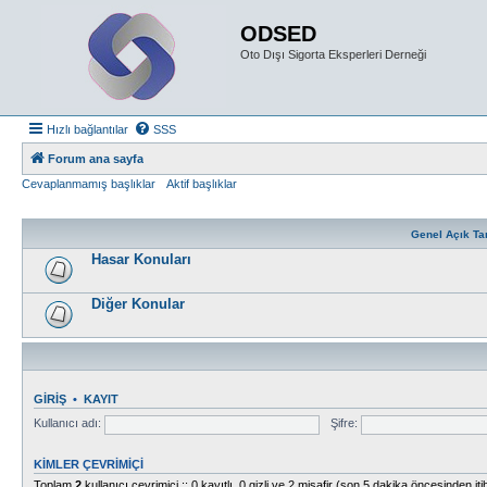
ODSED
Oto Dışı Sigorta Eksperleri Derneği
Hızlı bağlantılar
SSS
Forum ana sayfa
Cevaplanmamış başlıklar
Aktif başlıklar
Genel Açık Ta
Hasar Konuları
Diğer Konular
GIRIŞ
•
KAYIT
Kullanıcı adı:
Şifre:
KIMLER ÇEVRIMIÇI
Toplam
2
kullanıcı çevrimiçi :: 0 kayıtlı, 0 gizli ve 2 misafir (son 5 dakika öncesinden itib