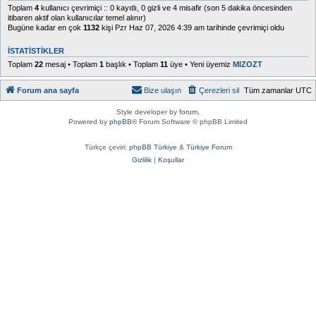
Toplam
4
kullanıcı çevrimiçi :: 0 kayıtlı, 0 gizli ve 4 misafir (son 5 dakika öncesinden
itibaren aktif olan kullanıcılar temel alınır)
Bugüne kadar en çok
1132
kişi Pzr Haz 07, 2026 4:39 am tarihinde çevrimiçi oldu
İSTATISTIKLER
Toplam
22
mesaj • Toplam
1
başlık • Toplam
11
üye • Yeni üyemiz
MIZOZT
Forum ana sayfa
Bize ulaşın
Çerezleri sil
Tüm zamanlar
UTC
Style developer by
forum
,
Powered by
phpBB
® Forum Software © phpBB Limited
Türkçe çeviri:
phpBB Türkiye
&
Türkiye Forum
Gizlilik
|
Koşullar