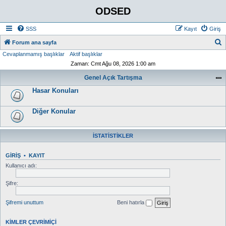
ODSED
SSS
Kayıt
Giriş
A
Forum ana sayfa
Cevaplanmamış başlıklar
Aktif başlıklar
r
Zaman: Cmt Ağu 08, 2026 1:00 am
a
Genel Açık Tartışma
Hasar Konuları
Diğer Konular
İSTATISTIKLER
GIRIŞ
•
KAYIT
Kullanıcı adı:
Şifre:
Şifremi unuttum
Beni hatırla
KIMLER ÇEVRIMIÇI