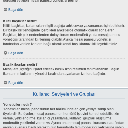
gereken yetkileri mesaj panosu yöneticisi belirler.
Başa dön
Kilitli başlıklar nedir?
Kilitli başlıklar, kullanıcıların ilgili başlığa artık cevap yazamaması için belirlenir.
Bir başlık kilitlendiğinde içerdikleri anketlerde otomatik olarak sona erer.
Başlıklar, bir çok nedenlerden dolayı forum moderatörü ya da mesaj panosu
yöneticisi tarafından kilitlenmiş olabilir. Ayrıca mesaj panosu yöneticisi
tarafından verilen izinlere bağlı olarak kendi başlıklarınızı kilitleyebilirsiniz.
Başa dön
Başlık ikonları nedir?
Mesajlara, içeriğini işaret edecek başlık ikon resimleri tanımlanabilir. Başlık
ikonlarının kullanımı yönetici tarafından ayarlanan izinlere bağlıdır.
Başa dön
Kullanıcı Seviyeleri ve Grupları
Yöneticiler nedir?
Yöneticiler, mesaj panosunun her bölümünde en çok yetkiye sahip olan
üyelerdir. Bu üyeler, mesaj panosunun her türlü işlevini kontrol edebilir: izin
verme, yetkilendirme, kullanıcı yasaklama, kullanıcı grupları oluşturma,
moderatör yetkilerini verme vs. Ayrıca onlar mesaj panosu kurucusu tarafından
verilen ayarlara bağlı olarak bütün forumlarda tam moderatör yetkilerine sahip