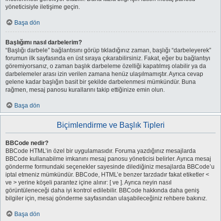
yöneticisiyle iletişime geçin.
Başa dön
Başlığımı nasıl darbelerim?
“Başlığı darbele” bağlantısını görüp tıkladığınız zaman, başlığı “darbeleyerek”
forumun ilk sayfasında en üst sıraya çıkarabilirsiniz. Fakat, eğer bu bağlantıyı
göremiyorsanız, o zaman başlık darbeleme özelliği kapatılmış olabilir ya da
darbelemeler arası izin verilen zamana henüz ulaşılmamıştır. Ayrıca cevap
gelene kadar başlığın basit bir şekilde darbelenmesi mümkündür. Buna
rağmen, mesaj panosu kurallarını takip ettiğinize emin olun.
Başa dön
Biçimlendirme ve Başlık Tipleri
BBCode nedir?
BBCode HTML’in özel bir uygulamasıdır. Foruma yazdığınız mesajlarda
BBCode kullanabilme imkanını mesaj panosu yöneticisi belirler. Ayrıca mesaj
gönderme formundaki seçenekler sayesinde dilediğiniz mesajlarda BBCode’u
iptal etmeniz mümkündür. BBCode, HTML’e benzer tarzdadır fakat etiketler <
ve > yerine köşeli parantez içine alınır: [ ve ]. Ayrıca neyin nasıl
görüntüleneceği daha iyi kontrol edilebilir. BBCode hakkında daha geniş
bilgiler için, mesaj gönderme sayfasından ulaşabileceğiniz rehbere bakınız.
Başa dön