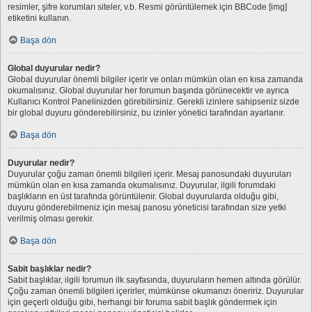
resimler, şifre korumları siteler, v.b. Resmi görüntülemek için BBCode [img]
etiketini kullanın.
Başa dön
Global duyurular nedir?
Global duyurular önemli bilgiler içerir ve onları mümkün olan en kısa zamanda
okumalısınız. Global duyurular her forumun başında görünecektir ve ayrıca
Kullanıcı Kontrol Panelinizden görebilirsiniz. Gerekli izinlere sahipseniz sizde
bir global duyuru gönderebilirsiniz, bu izinler yönetici tarafından ayarlanır.
Başa dön
Duyurular nedir?
Duyurular çoğu zaman önemli bilgileri içerir. Mesaj panosundaki duyuruları
mümkün olan en kısa zamanda okumalısınız. Duyurular, ilgili forumdaki
başlıkların en üst tarafında görüntülenir. Global duyurularda olduğu gibi,
duyuru gönderebilmeniz için mesaj panosu yöneticisi tarafından size yetki
verilmiş olması gerekir.
Başa dön
Sabit başlıklar nedir?
Sabit başlıklar, ilgili forumun ilk sayfasında, duyuruların hemen altında görülür.
Çoğu zaman önemli bilgileri içerirler, mümkünse okumanızı öneririz. Duyurular
için geçerli olduğu gibi, herhangi bir foruma sabit başlık göndermek için