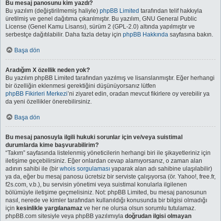
Bu mesaj panosunu kim yazdı?
Bu yazılım (değiştirilmemiş haliyle)
phpBB Limited
tarafından telif hakkıyla
üretilmiş ve genel dağıtıma çıkarılmıştır. Bu yazılım, GNU General Public
License (Genel Kamu Lisansı), sürüm 2 (GPL-2.0) altında yapılmıştır ve
serbestçe dağıtılabilir. Daha fazla detay için
phpBB Hakkında
sayfasına bakın.
Başa dön
Aradığım X özellik neden yok?
Bu yazılım phpBB Limited tarafından yazılmış ve lisanslanmıştır. Eğer herhangi
bir özelliğin eklenmesi gerektiğini düşünüyorsanız lütfen
phpBB Fikirleri Merkezi
’ni ziyaret edin, oradan mevcut fikirlere oy verebilir ya
da yeni özellikler önerebilirsiniz.
Başa dön
Bu mesaj panosuyla ilgili hukuki sorunlar için ve/veya suistimal
durumlarda kime başvurabilirim?
“Takım” sayfasında listelenmiş yöneticilerin herhangi biri ile şikayetleriniz için
iletişime geçebilirsiniz. Eğer onlardan cevap alamıyorsanız, o zaman alan
adının sahibi ile (bir
whois sorgulaması
yaparak alan adı sahibine ulaşılabilir)
ya da, eğer bu mesaj panosu ücretsiz bir serviste çalışıyorsa (ör. Yahoo!, free.fr,
f2s.com, v.b.), bu servisin yönetimi veya suistimal konularla ilgilenen
bölümüyle iletişime geçmelisiniz. Not: phpBB Limited, bu mesaj panosunun
nasıl, nerede ve kimler tarafından kullanıldığı konusunda bir bilgisi olmadığı
için
kesinlikle yargılanamaz
ve her ne olursa olsun sorumlu tutulamaz.
phpBB.com sitesiyle veya phpBB yazılımıyla
doğrudan ilgisi olmayan