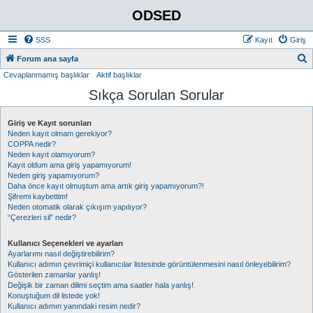
ODSED
SSS
Kayıt
Giriş
A
Forum ana sayfa
Cevaplanmamış başlıklar
Aktif başlıklar
r
Sıkça Sorulan Sorular
a
Giriş ve Kayıt sorunları
Neden kayıt olmam gerekiyor?
COPPA nedir?
Neden kayıt olamıyorum?
Kayıt oldum ama giriş yapamıyorum!
Neden giriş yapamıyorum?
Daha önce kayıt olmuştum ama artık giriş yapamıyorum?!
Şifremi kaybettim!
Neden otomatik olarak çıkışım yapılıyor?
“Çerezleri sil” nedir?
Kullanıcı Seçenekleri ve ayarları
Ayarlarımı nasıl değiştirebilirim?
Kullanıcı adımın çevrimiçi kullanıcılar listesinde görüntülenmesini nasıl önleyebilirim?
Gösterilen zamanlar yanlış!
Değişik bir zaman dilimi seçtim ama saatler hala yanlış!
Konuştuğum dil listede yok!
Kullanıcı adımın yanındaki resim nedir?