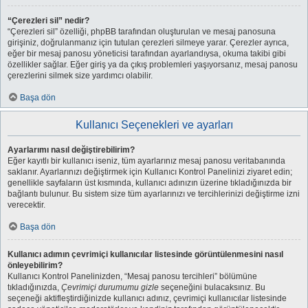
“Çerezleri sil” nedir?
“Çerezleri sil” özelliği, phpBB tarafından oluşturulan ve mesaj panosuna
girişiniz, doğrulanmanız için tutulan çerezleri silmeye yarar. Çerezler ayrıca,
eğer bir mesaj panosu yöneticisi tarafından ayarlandıysa, okuma takibi gibi
özellikler sağlar. Eğer giriş ya da çıkış problemleri yaşıyorsanız, mesaj panosu
çerezlerini silmek size yardımcı olabilir.
Başa dön
Kullanıcı Seçenekleri ve ayarları
Ayarlarımı nasıl değiştirebilirim?
Eğer kayıtlı bir kullanıcı iseniz, tüm ayarlarınız mesaj panosu veritabanında
saklanır. Ayarlarınızı değiştirmek için Kullanıcı Kontrol Panelinizi ziyaret edin;
genellikle sayfaların üst kısmında, kullanıcı adınızın üzerine tıkladığınızda bir
bağlantı bulunur. Bu sistem size tüm ayarlarınızı ve tercihlerinizi değiştirme izni
verecektir.
Başa dön
Kullanıcı adımın çevrimiçi kullanıcılar listesinde görüntülenmesini nasıl
önleyebilirim?
Kullanıcı Kontrol Panelinizden, “Mesaj panosu tercihleri” bölümüne
tıkladığınızda,
Çevrimiçi durumumu gizle
seçeneğini bulacaksınız. Bu
seçeneği aktifleştirdiğinizde kullanıcı adınız, çevrimiçi kullanıcılar listesinde