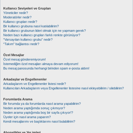
Kullanıcı Seviyeleri ve Grupları
Yöneticiler nedir?
Moderatörler nedir?
Kullanıcı grupları nedir?
Bir kullanıcı grubuna nasıl katılabilirim?
Bir kullanıcı grubunun lideri olmak için ne yapmam gerek?
Neden bazı kullanıcı grupları farklı renkte görünüyor?
“Varsayılan kullanıcı grubu” nedir?
“Takım” bağlantısı nedir?
Özel Mesajlar
Özel mesaj gönderemiyorum!
İstemediğim özel mesajları almaya devam ediyorum!
Bu mesaj panosunda herhangi birinden spam e-posta aldım!
Arkadaşlar ve Engellenenler
Arkadaşlarım ve Engellenenler listesi nedir?
Kullanıcıları Arkadaşlarım veya Engellenenler listesine nasıl ekleyebilirim / silebilirim?
Forumlarda Arama
Bir forumda ya da forumlarda nasıl arama yapabilirim?
Neden arama yaptığımda sonuç çıkmıyor?
Neden arama yaptığımda boş bir sayfa çıkıyor!?
Üyeler için nasıl arama yaparım?
Kendi mesajlarımı ve başlıklarımı nasıl bulabilirim?
Abonelikler ve Yer imleri