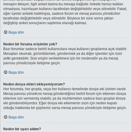
mesajını tıklayın; ilgili anket daima bu mesaja bağlıdır. Ankete henüz katılan
olmadıysa, hazırlayan kullanıcı tarafından değiştirilebilir veya silinebilir. Fakat,
eğer üyeler ankete katılmışsa, sadece forum ve mesaj panosu yöneticileri
tarafından değiştirilebilir veya silinebilir. Böylece bir süre sonra şıkları
değiştirip anket sonuçlarını saptırma olanağı kalmaz.
Başa dön
Neden bir foruma erişimim yok?
Bazı forumlar sadece belirli kullanıcılara veya kullanıcı gruplarına açık olabilir.
Mesajları okumak, görüntülemek, göndermek ya da diğer işlemler için özel
yetki gerekebilir. Size erişim verilebilmesi için bir moderatör ya da mesaj
panosu yöneticisiyle iletişime geçin.
Başa dön
Neden dosya ekleri ekleyemiyorum?
Her forumda, her grupta, veya her kullanıcı temelinde dosya eki izinleri vardır.
Mesaj panosu yöneticisi mesaj gönderdiğiniz belirli forum için eklenen dosya
eklerine izin vermemiş olabilir, ya da muhtemelen sadece bazı gruplar dosya
eki gönderebiliyordur. Eğer dosya eki eklemenin sizin için neden kapalı
olduğu hakkında bir şüpheniz varsa mesaj panosu yöneticiyle iletişime geçin.
Başa dön
Neden bir uyarı aldım?