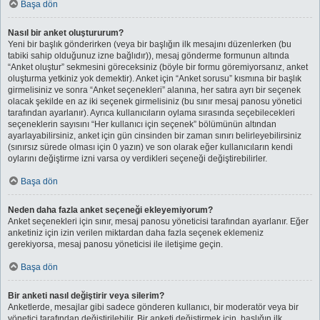
Başa dön
Nasıl bir anket oluştururum?
Yeni bir başlık gönderirken (veya bir başlığın ilk mesajını düzenlerken (bu
tabiki sahip olduğunuz izne bağlıdır)), mesaj gönderme formunun altında
“Anket oluştur” sekmesini göreceksiniz (böyle bir formu göremiyorsanız, anket
oluşturma yetkiniz yok demektir). Anket için “Anket sorusu” kısmına bir başlık
girmelisiniz ve sonra “Anket seçenekleri” alanına, her satıra ayrı bir seçenek
olacak şekilde en az iki seçenek girmelisiniz (bu sınır mesaj panosu yönetici
tarafından ayarlanır). Ayrıca kullanıcıların oylama sırasında seçebilecekleri
seçeneklerin sayısını “Her kullanıcı için seçenek” bölümünün altından
ayarlayabilirsiniz, anket için gün cinsinden bir zaman sınırı belirleyebilirsiniz
(sınırsız sürede olması için 0 yazın) ve son olarak eğer kullanıcıların kendi
oylarını değiştirme izni varsa oy verdikleri seçeneği değiştirebilirler.
Başa dön
Neden daha fazla anket seçeneği ekleyemiyorum?
Anket seçenekleri için sınır, mesaj panosu yöneticisi tarafından ayarlanır. Eğer
anketiniz için izin verilen miktardan daha fazla seçenek eklemeniz
gerekiyorsa, mesaj panosu yöneticisi ile iletişime geçin.
Başa dön
Bir anketi nasıl değiştirir veya silerim?
Anketlerde, mesajlar gibi sadece gönderen kullanıcı, bir moderatör veya bir
yönetici tarafından değiştirilebilir. Bir anketi değiştirmek için, başlığın ilk