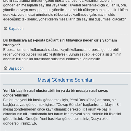
profili sayfasında görülür). Çoğu mesaj panosunda kullanıcı rütbeleri,
gönderilen mesajların sayısını veya yetkili üyeleri belirlemek için kullanılır, örn.
yöneticiler veya mesaj panosu yöneticileri özel bir rütbeye sahip olabilir. Lütfen
gereksiz yere mesaj gönderipte rütbenizi yükseltmeye çalışmayın, elde
edeceğiniz tek sonuç, yöneticilerin mesajlarınızın sayısını düşürmesi olacaktır.
Başa dön
Bir kullanıcıya ait e-posta bağlantısını tıklayınca neden giriş yapmam
isteniyor?
E-posta formunu kullanarak sadece kayıtlı kullanıcılar e-posta gönderebilir
(eğer yönetici bu özelliği aktifleştirdiyse). Bunun sebebi, e-posta sisteminin
anonim kullanıcılar tarafından suistimal edilmesini önlemektir.
Başa dön
Mesaj Gönderme Sorunları
Yeni bir başlık nasıl oluşturabilirim ya da bir mesaja nasıl cevap
gönderebilirim?
Bir foruma yeni bir başlık göndermek için, "Yeni Başlık" bağlantısına, bir
başlığa cevap göndermek içinse, "Cevap Gönder" bağlantısına tıklayın. Bir
mesaj göndermeden önce kayıt olmanız gerekebilir. Forum ve başlık
ekranlarının alt kısımlarında her forum için mevcut olan izinlerin bir listesini
görebilirsiniz. Örneğin: Yeni başlıklar gönderebilirsiniz, Dosya ekleri
gönderebilirsiniz, v.b.