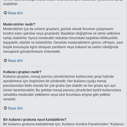
olabilirler.
Başa dön
Moderatörler nedir?
Moderatörler (ya da onların grupları), günlük olarak forumun çalışmasını
kontrol eden şahıslar veya gruplardır. Başlıkları değiştirme ve silme yetkisine
sahip olabilirler. Ayrıca moderatör oldukları forumdaki başlıkları kilitleyebilir,
taşıyabilir, silebilir ve bölebilirler. Genelde moderatörlerin görevi, off-topic, yani
başlık konusuyla ilgisi olmayan yanıtların veya hakaret ve saldırı niteliğinde
mesajların gönderilmesini önlemektir.
Başa dön
Kullanıcı grupları nedir?
Kullanıcı grupları, mesaj panosu yöneticilerinin kullanıcıları grup halinde
ayırabilmesi için öngörülen bir yöntemdir. Her kullanıcı (çoğu mesaj
panolarından farklı olarak) bir çok gruba üye olabilir ve her gruba ayrı ayrı
izinler tanımlanabilir. Bu şekilde mesaj panosu yöneticileri belirli kullanıcılara
rahatlıkla moderatör yetkilerini veya özel forumlara erişme gibi yetkiler
verebilir.
Başa dön
Bir kullanıcı grubuna nasıl katılabilirim?
Bir kullanıcı grubuna katılabilmek için, Kullanıcı Kontrol Panelinizden “Kullanıcı