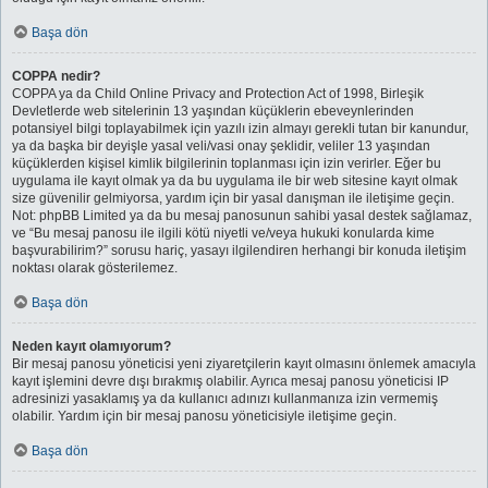
Başa dön
COPPA nedir?
COPPA ya da Child Online Privacy and Protection Act of 1998, Birleşik
Devletlerde web sitelerinin 13 yaşından küçüklerin ebeveynlerinden
potansiyel bilgi toplayabilmek için yazılı izin almayı gerekli tutan bir kanundur,
ya da başka bir deyişle yasal veli/vasi onay şeklidir, veliler 13 yaşından
küçüklerden kişisel kimlik bilgilerinin toplanması için izin verirler. Eğer bu
uygulama ile kayıt olmak ya da bu uygulama ile bir web sitesine kayıt olmak
size güvenilir gelmiyorsa, yardım için bir yasal danışman ile iletişime geçin.
Not: phpBB Limited ya da bu mesaj panosunun sahibi yasal destek sağlamaz,
ve “Bu mesaj panosu ile ilgili kötü niyetli ve/veya hukuki konularda kime
başvurabilirim?” sorusu hariç, yasayı ilgilendiren herhangi bir konuda iletişim
noktası olarak gösterilemez.
Başa dön
Neden kayıt olamıyorum?
Bir mesaj panosu yöneticisi yeni ziyaretçilerin kayıt olmasını önlemek amacıyla
kayıt işlemini devre dışı bırakmış olabilir. Ayrıca mesaj panosu yöneticisi IP
adresinizi yasaklamış ya da kullanıcı adınızı kullanmanıza izin vermemiş
olabilir. Yardım için bir mesaj panosu yöneticisiyle iletişime geçin.
Başa dön