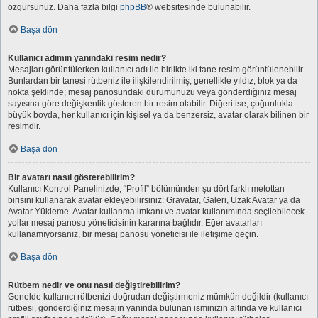
özgürsünüz. Daha fazla bilgi
phpBB
® websitesinde bulunabilir.
Başa dön
Kullanıcı adımın yanındaki resim nedir?
Mesajları görüntülerken kullanıcı adı ile birlikte iki tane resim görüntülenebilir.
Bunlardan bir tanesi rütbeniz ile ilişkilendirilmiş; genellikle yıldız, blok ya da
nokta şeklinde; mesaj panosundaki durumunuzu veya gönderdiğiniz mesaj
sayısına göre değişkenlik gösteren bir resim olabilir. Diğeri ise, çoğunlukla
büyük boyda, her kullanıcı için kişisel ya da benzersiz, avatar olarak bilinen bir
resimdir.
Başa dön
Bir avatarı nasıl gösterebilirim?
Kullanıcı Kontrol Panelinizde, “Profil” bölümünden şu dört farklı metottan
birisini kullanarak avatar ekleyebilirsiniz: Gravatar, Galeri, Uzak Avatar ya da
Avatar Yükleme. Avatar kullanma imkanı ve avatar kullanımında seçilebilecek
yollar mesaj panosu yöneticisinin kararına bağlıdır. Eğer avatarları
kullanamıyorsanız, bir mesaj panosu yöneticisi ile iletişime geçin.
Başa dön
Rütbem nedir ve onu nasıl değiştirebilirim?
Genelde kullanıcı rütbenizi doğrudan değiştirmeniz mümkün değildir (kullanıcı
rütbesi, gönderdiğiniz mesajın yanında bulunan isminizin altında ve kullanıcı