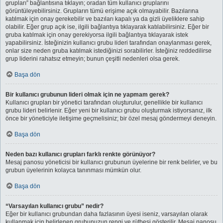
grupları” bağlantısına tıklayın; oradan tüm kullanıcı gruplarını
görüntüleyebilirsiniz. Grupların tümü erişime açık olmayabilir. Bazılarına
katılmak için onay gerekebilir ve bazıları kapalı ya da gizli üyeliklere sahip
olabilir. Eğer grup açık ise, ilgili bağlantıya tıklayarak katılabilirsiniz. Eğer bir
gruba katılmak için onay gerekiyorsa ilgili bağlantıya tıklayarak istek
yapabilirsiniz. İsteğinizin kullanıcı grubu lideri tarafından onaylanması gerek,
onlar size neden gruba katılmak istediğinizi sorabilirler. İsteğiniz reddedilirse
grup liderini rahatsız etmeyin; bunun çeşitli nedenleri olsa gerek.
Başa dön
Bir kullanıcı grubunun lideri olmak için ne yapmam gerek?
Kullanıcı grupları bir yönetici tarafından oluşturulur, genellikle bir kullanıcı
grubu lideri belirlenir. Eğer yeni bir kullanıcı grubu oluşturmak istiyorsanız, ilk
önce bir yöneticiyle iletişime geçmelisiniz; bir özel mesaj göndermeyi deneyin.
Başa dön
Neden bazı kullanıcı grupları farklı renkte görünüyor?
Mesaj panosu yöneticisi bir kullanıcı grubunun üyelerine bir renk belirler, ve bu
grubun üyelerinin kolayca tanınması mümkün olur.
Başa dön
“Varsayılan kullanıcı grubu” nedir?
Eğer bir kullanıcı grubundan daha fazlasının üyesi iseniz, varsayılan olarak
kullanmak için belirlenen grubunuzun rengi ve rütbesi gösterilir. Mesaj panosu