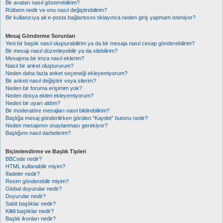
Bir avatarı nasıl gösterebilirim?
Rütbem nedir ve onu nasıl değiştirebilirim?
Bir kullanıcıya ait e-posta bağlantısını tıklayınca neden giriş yapmam isteniyor?
Mesaj Gönderme Sorunları
Yeni bir başlık nasıl oluşturabilirim ya da bir mesaja nasıl cevap gönderebilirim?
Bir mesajı nasıl düzenleyebilir ya da silebilirim?
Mesajıma bir imza nasıl eklerim?
Nasıl bir anket oluştururum?
Neden daha fazla anket seçeneği ekleyemiyorum?
Bir anketi nasıl değiştirir veya silerim?
Neden bir foruma erişimim yok?
Neden dosya ekleri ekleyemiyorum?
Neden bir uyarı aldım?
Bir moderatöre mesajları nasıl bildirebilirim?
Başlığa mesaj gönderilirken görülen “Kaydet” butonu nedir?
Neden mesajımın onaylanması gerekiyor?
Başlığımı nasıl darbelerim?
Biçimlendirme ve Başlık Tipleri
BBCode nedir?
HTML kullanabilir miyim?
İfadeler nedir?
Resim gönderebilir miyim?
Global duyurular nedir?
Duyurular nedir?
Sabit başlıklar nedir?
Kilitli başlıklar nedir?
Başlık ikonları nedir?