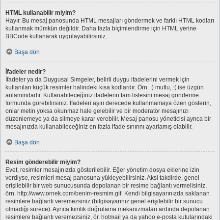
HTML kullanabilir miyim?
Hayır. Bu mesaj panosunda HTML mesajları göndermek ve farklı HTML kodları
kullanmak mümkün değildir. Daha fazla biçimlendirme için HTML yerine
BBCode kullanarak uygulayabilirsiniz.
Başa dön
İfadeler nedir?
İfadeler ya da Duygusal Simgeler, belirli duygu ifadelerini vermek için
kullanılan küçük resimler halindeki kısa kodlardır. Örn. :) mutlu, :( ise üzgün
anlamındadır. Kullanabileceğiniz ifadelerin tam listesini mesaj gönderme
formunda görebilirsiniz. İfadeleri aşırı derecede kullanmamaya özen gösterin,
onlar metin yoksa okunmaz hale gelebilir ve bir moderatör mesajınızı
düzenlemeye ya da silmeye karar verebilir. Mesaj panosu yöneticisi ayrıca bir
mesajınızda kullanabileceğiniz en fazla ifade sınırını ayarlamış olabilir.
Başa dön
Resim gönderebilir miyim?
Evet, resimler mesajınızda gösterilebilir. Eğer yönetim dosya eklerine izin
verdiyse, resimleri mesaj panosuna yükleyebilirsiniz. Aksi takdirde, genel
erişilebilir bir web sunucusunda depolanan bir resime bağlantı vermelisiniz,
örn. http://www.ornek.com/benim-resmim.gif. Kendi bilgisayarınızda saklanan
resimlere bağlantı veremezsiniz (bilgisayarınız genel erişilebilir bir sunucu
olmadığı sürece). Ayrıca kimlik doğrulama mekanizmaları ardında depolanan
resimlere bağlantı veremezsiniz, ör. hotmail ya da yahoo e-posta kutularındaki