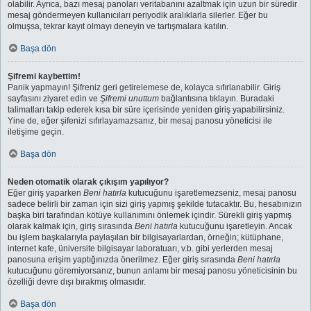
olabilir. Ayrıca, bazı mesaj panoları veritabanını azaltmak için uzun bir süredir
mesaj göndermeyen kullanıcıları periyodik aralıklarla silerler. Eğer bu
olmuşsa, tekrar kayıt olmayı deneyin ve tartışmalara katılın.
Başa dön
Şifremi kaybettim!
Panik yapmayın! Şifreniz geri getirelemese de, kolayca sıfırlanabilir. Giriş
sayfasını ziyaret edin ve
Şifremi unuttum
bağlantısına tıklayın. Buradaki
talimatları takip ederek kısa bir süre içerisinde yeniden giriş yapabilirsiniz.
Yine de, eğer şifenizi sıfırlayamazsanız, bir mesaj panosu yöneticisi ile
iletişime geçin.
Başa dön
Neden otomatik olarak çıkışım yapılıyor?
Eğer giriş yaparken
Beni hatırla
kutucuğunu işaretlemezseniz, mesaj panosu
sadece belirli bir zaman için sizi giriş yapmış şekilde tutacaktır. Bu, hesabınızın
başka biri tarafından kötüye kullanımını önlemek içindir. Sürekli giriş yapmış
olarak kalmak için, giriş sırasında
Beni hatırla
kutucuğunu işaretleyin. Ancak
bu işlem başkalarıyla paylaşılan bir bilgisayarlardan, örneğin; kütüphane,
internet kafe, üniversite bilgisayar laboratuarı, v.b. gibi yerlerden mesaj
panosuna erişim yaptığınızda önerilmez. Eğer giriş sırasında
Beni hatırla
kutucuğunu göremiyorsanız, bunun anlamı bir mesaj panosu yöneticisinin bu
özelliği devre dışı bırakmış olmasıdır.
Başa dön