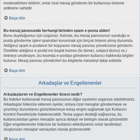
moderatörlere bildirin; onlar özel mesaj gönderen bir kullanıcıyı önleme
yetkisine sahiptir.
Başa dön
Bu mesaj panosunda herhangi birinden spam e-posta aldım!
Bunu duyduğumuz için üzgünüz. Aslında, bu mesaj panosunun sunduğu e-
posta gönderme işlevi spamdan korunmak için birçok önlemi almış durumda.
Aldığınız spam e-postanın bir kopyasını mesaj panosu yöneticisine gönderin.
Özellikle aldığınız e-posta’nın başlık kısmını (to (kime), subject (konu) vs.)
iletmeyi unutmayın, bu kısımda e-postayı gönderen kullanıcı hakkında bilgiler
bulunur. Mesaj panosu yöneticileri bu bilgilerle meseleyi takip edebilir.
Başa dön
Arkadaşlar ve Engellenenler
Arkadaşlarım ve Engellenenler listesi nedir?
Bu listeleri kullanarak mesaj panosunun diğer üyelerini organize edebilirsiniz.
Arkadaşlar listenize eklenen üyeler, onlara özel mesajlar göndermeye ve
çevrimiçi durumlarını görüntülemeye kolay erişim sağlamak için Kullanıcı
Kontrol Panelinizde listelenecektir. Tema uygun desteği sağlıyorsa, bu
kullanıcılardan gelen mesajlar ayrıca detaylı ve belirgin olarak görünebilir.
Eğer engellenenler listenize bir kullanıcı eklediyseniz onlar tarafından
oluşturulan mesajlar varsayılan olarak gizlenecektir.
Başa dön