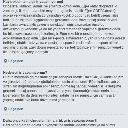
Kayıt oldum ama giriş yapamıyorum!
Öncelikle, kullanıcı adınızı ve şifrenizi kontrol edin. Eğer onlar doğruysa, o
zaman şu iki durumdan biri meydana gelmiş olabilir. Eğer COPPA desteği
açıksa ve kayıt sırasında 13 yaşından küçük olduğunuzu belirttiyseniz, size
tarif edilen işlemleri uygulamanız gerekmektedir. Bazı mesaj panoları yeni
kayıtlarda ayrıca aktivasyon istemektedir, giriş yapmadan önce bu
aktivasyonun kendiniz ya da bir yönetici tarafından yapılması gerekmektedir;
bu bilgi kayıt sırasında gösterilmiştir. Eğer size bir e-posta gönderildiyse,
açıklamaları takip edin. Eğer bir e-posta almadıysanız, yanlış bir e-posta adresi
belirtmiş olabilirsiniz ya da e-posta, bir spam filtresi tarafından spam olarak
seçilmiş olabilir. Eğer doğru e-posta adresi belirttiğinize eminseniz, bir yönetici
ile iletişime geçmeyi deneyin.
Başa dön
Neden giriş yapamıyorum?
Bunun meydana gelmesinde çeşitli sebepler vardır. Öncelikle, kullanıcı adınız
ve şifrenizi doğru olarak girdiğinizden emin olmalısınız. Eğer kullanıcı adı ve
şifrenizin doğruluğundan eminseniz, bir mesaj panosu yöneticisi ile iletişime
geçerek mesaj panosundan yasaklanıp yasaklanmadığınızdan emin olun.
Eğer sorun bu da değilse web sitesi sahibi mesaj panosu için yanlış ayar
yapmış olabilir ve bunu düzeltmesi gerekebilir.
Başa dön
Daha önce kayıt olmuştum ama artık giriş yapamıyorum?!
Bazı sebeplerden dolayı bir yönetici hesabınızı deaktif etmiş ya da silmiş