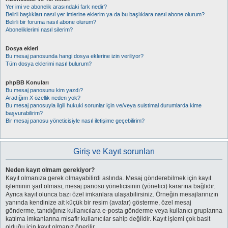
Yer imi ve abonelik arasındaki fark nedir?
Belirli başlıkları nasıl yer imlerine eklerim ya da bu başlıklara nasıl abone olurum?
Belirli bir foruma nasıl abone olurum?
Aboneliklerimi nasıl silerim?
Dosya ekleri
Bu mesaj panosunda hangi dosya eklerine izin veriliyor?
Tüm dosya eklerimi nasıl bulurum?
phpBB Konuları
Bu mesaj panosunu kim yazdı?
Aradığım X özellik neden yok?
Bu mesaj panosuyla ilgili hukuki sorunlar için ve/veya suistimal durumlarda kime
başvurabilirim?
Bir mesaj panosu yöneticisiyle nasıl iletişime geçebilirim?
Giriş ve Kayıt sorunları
Neden kayıt olmam gerekiyor?
Kayıt olmanıza gerek olmayabilirdi aslında. Mesaj gönderebilmek için kayıt
işleminin şart olması, mesaj panosu yöneticisinin (yönetici) kararına bağlıdır.
Ayrıca kayıt olunca bazı özel imkanlara ulaşabilirsiniz. Örneğin mesajlarınızın
yanında kendinize ait küçük bir resim (avatar) gösterme, özel mesaj
gönderme, tanıdığınız kullanıcılara e-posta gönderme veya kullanıcı gruplarına
katılma imkanlarına misafir kullanıcılar sahip değildir. Kayıt işlemi çok basit
olduğu için kayıt olmanız önerilir.