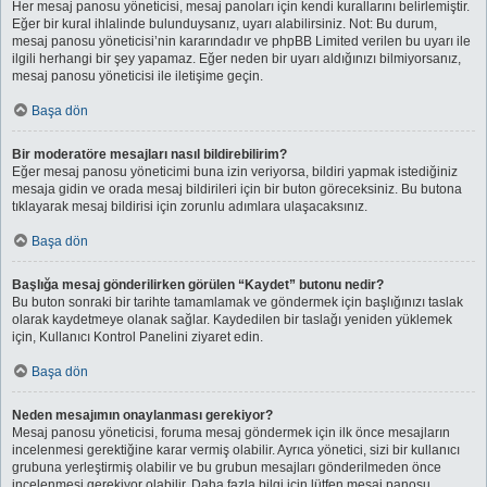
Her mesaj panosu yöneticisi, mesaj panoları için kendi kurallarını belirlemiştir.
Eğer bir kural ihlalinde bulunduysanız, uyarı alabilirsiniz. Not: Bu durum,
mesaj panosu yöneticisi’nin kararındadır ve phpBB Limited verilen bu uyarı ile
ilgili herhangi bir şey yapamaz. Eğer neden bir uyarı aldığınızı bilmiyorsanız,
mesaj panosu yöneticisi ile iletişime geçin.
Başa dön
Bir moderatöre mesajları nasıl bildirebilirim?
Eğer mesaj panosu yöneticimi buna izin veriyorsa, bildiri yapmak istediğiniz
mesaja gidin ve orada mesaj bildirileri için bir buton göreceksiniz. Bu butona
tıklayarak mesaj bildirisi için zorunlu adımlara ulaşacaksınız.
Başa dön
Başlığa mesaj gönderilirken görülen “Kaydet” butonu nedir?
Bu buton sonraki bir tarihte tamamlamak ve göndermek için başlığınızı taslak
olarak kaydetmeye olanak sağlar. Kaydedilen bir taslağı yeniden yüklemek
için, Kullanıcı Kontrol Panelini ziyaret edin.
Başa dön
Neden mesajımın onaylanması gerekiyor?
Mesaj panosu yöneticisi, foruma mesaj göndermek için ilk önce mesajların
incelenmesi gerektiğine karar vermiş olabilir. Ayrıca yönetici, sizi bir kullanıcı
grubuna yerleştirmiş olabilir ve bu grubun mesajları gönderilmeden önce
incelenmesi gerekiyor olabilir. Daha fazla bilgi için lütfen mesaj panosu