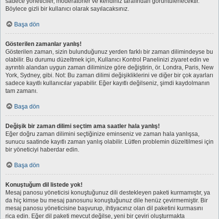
sadece yöneticiler, moderatörler ve kendiniz tarafından görüntülenecektir.
Böylece gizli bir kullanıcı olarak sayılacaksınız.
Başa dön
Gösterilen zamanlar yanlış!
Gösterilen zaman, sizin bulunduğunuz yerden farklı bir zaman dilimindeyse bu
olabilir. Bu durumu düzeltmek için, Kullanıcı Kontrol Panelinizi ziyaret edin ve
ayrıntılı alandan uygun zaman diliminize göre değiştirin, ör. Londra, Paris, New
York, Sydney, gibi. Not: Bu zaman dilimi değişikliklerini ve diğer bir çok ayarları
sadece kayıtlı kullanıcılar yapabilir. Eğer kayıtlı değilseniz, şimdi kaydolmanın
tam zamanı.
Başa dön
Değişik bir zaman dilimi seçtim ama saatler hala yanlış!
Eğer doğru zaman dilimini seçtiğinize eminseniz ve zaman hala yanlışsa,
sunucu saatinde kayıtlı zaman yanlış olabilir. Lütfen problemin düzeltilmesi için
bir yöneticiyi haberdar edin.
Başa dön
Konuştuğum dil listede yok!
Mesaj panosu yöneticisi konuştuğunuz dili destekleyen paketi kurmamıştır, ya
da hiç kimse bu mesaj panosunu konuştuğunuz dile henüz çevirmemiştir. Bir
mesaj panosu yöneticisine başvurup, ihtiyacınız olan dil paketini kurmasını
rica edin. Eğer dil paketi mevcut değilse, yeni bir çeviri oluşturmakta