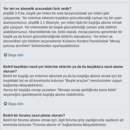
Yer imi ve abonelik arasındaki fark nedir?
phpBB 3.0’da, başlık yer imleri bir web tarayıcısındaki yer imleri gibi
çalışıyordu. Yer imlerine eklenen başlıklar güncellendiği zaman hiç bir uyarı
alamıyordunuz. phpBB 3.1 itibariyle, yer imleri tıpkı bir başlığa abone olmak
gibi çalışıyor. Yer imlerindeki bir başlık güncellendiği zaman artık bildirim
alabiliyorsunuz. Aboneliklerde ise, farklı olarak, mesaj panosu genelinde bir
başlık ya da forum güncellendiğinde bildirim alacaksınız. Yer imleri ve
abonelikler için bildirim seçeneklerini Kullanıcı Kontrol Panelindeki “Mesaj
panosu tercihleri” bölümünden ayarlayabilirsiniz.
Başa dön
Belirli başlıkları nasıl yer imlerine eklerim ya da bu başlıklara nasıl abone
olurum?
Belirli bir başlığı yer imlerine eklemek ya da bu başlığa abone olmak için bir
başlıktaki üst ve alt kısımlarda bulunan “Başlık araçları” menüsünden uygun
bağlantıyı tıklayabilirsiniz.
Ayrıca bir başlığa cevap yazarken “Mesaja cevap geldiğinde bana bildir”
seçeneğini işaretleyerek başlığa abone olabilirsiniz.
Başa dön
Belirli bir foruma nasıl abone olurum?
Belirli bir foruma abone olmak için, ilgili foruma giriş yaptığınızda sayfanın alt
kısmında bulunan “Foruma abone ol” bağlantısına tıklayabilirsiniz.