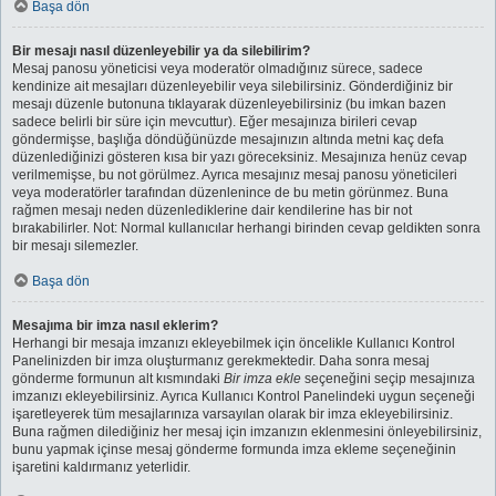
Başa dön
Bir mesajı nasıl düzenleyebilir ya da silebilirim?
Mesaj panosu yöneticisi veya moderatör olmadığınız sürece, sadece
kendinize ait mesajları düzenleyebilir veya silebilirsiniz. Gönderdiğiniz bir
mesajı düzenle butonuna tıklayarak düzenleyebilirsiniz (bu imkan bazen
sadece belirli bir süre için mevcuttur). Eğer mesajınıza birileri cevap
göndermişse, başlığa döndüğünüzde mesajınızın altında metni kaç defa
düzenlediğinizi gösteren kısa bir yazı göreceksiniz. Mesajınıza henüz cevap
verilmemişse, bu not görülmez. Ayrıca mesajınız mesaj panosu yöneticileri
veya moderatörler tarafından düzenlenince de bu metin görünmez. Buna
rağmen mesajı neden düzenlediklerine dair kendilerine has bir not
bırakabilirler. Not: Normal kullanıcılar herhangi birinden cevap geldikten sonra
bir mesajı silemezler.
Başa dön
Mesajıma bir imza nasıl eklerim?
Herhangi bir mesaja imzanızı ekleyebilmek için öncelikle Kullanıcı Kontrol
Panelinizden bir imza oluşturmanız gerekmektedir. Daha sonra mesaj
gönderme formunun alt kısmındaki
Bir imza ekle
seçeneğini seçip mesajınıza
imzanızı ekleyebilirsiniz. Ayrıca Kullanıcı Kontrol Panelindeki uygun seçeneği
işaretleyerek tüm mesajlarınıza varsayılan olarak bir imza ekleyebilirsiniz.
Buna rağmen dilediğiniz her mesaj için imzanızın eklenmesini önleyebilirsiniz,
bunu yapmak içinse mesaj gönderme formunda imza ekleme seçeneğinin
işaretini kaldırmanız yeterlidir.