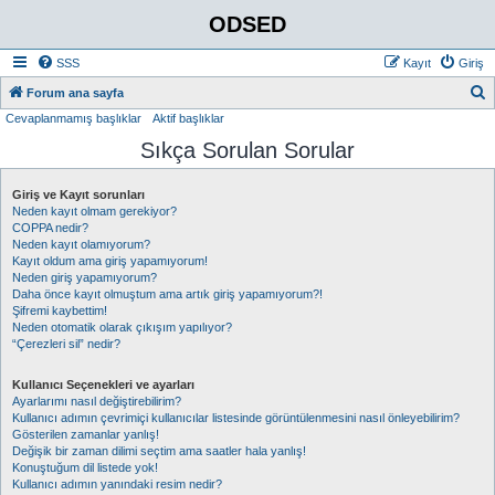
ODSED
SSS
Kayıt
Giriş
A
Forum ana sayfa
Cevaplanmamış başlıklar
Aktif başlıklar
r
Sıkça Sorulan Sorular
a
Giriş ve Kayıt sorunları
Neden kayıt olmam gerekiyor?
COPPA nedir?
Neden kayıt olamıyorum?
Kayıt oldum ama giriş yapamıyorum!
Neden giriş yapamıyorum?
Daha önce kayıt olmuştum ama artık giriş yapamıyorum?!
Şifremi kaybettim!
Neden otomatik olarak çıkışım yapılıyor?
“Çerezleri sil” nedir?
Kullanıcı Seçenekleri ve ayarları
Ayarlarımı nasıl değiştirebilirim?
Kullanıcı adımın çevrimiçi kullanıcılar listesinde görüntülenmesini nasıl önleyebilirim?
Gösterilen zamanlar yanlış!
Değişik bir zaman dilimi seçtim ama saatler hala yanlış!
Konuştuğum dil listede yok!
Kullanıcı adımın yanındaki resim nedir?