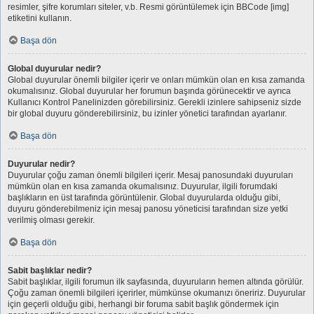
resimler, şifre korumları siteler, v.b. Resmi görüntülemek için BBCode [img]
etiketini kullanın.
Başa dön
Global duyurular nedir?
Global duyurular önemli bilgiler içerir ve onları mümkün olan en kısa zamanda
okumalısınız. Global duyurular her forumun başında görünecektir ve ayrıca
Kullanıcı Kontrol Panelinizden görebilirsiniz. Gerekli izinlere sahipseniz sizde
bir global duyuru gönderebilirsiniz, bu izinler yönetici tarafından ayarlanır.
Başa dön
Duyurular nedir?
Duyurular çoğu zaman önemli bilgileri içerir. Mesaj panosundaki duyuruları
mümkün olan en kısa zamanda okumalısınız. Duyurular, ilgili forumdaki
başlıkların en üst tarafında görüntülenir. Global duyurularda olduğu gibi,
duyuru gönderebilmeniz için mesaj panosu yöneticisi tarafından size yetki
verilmiş olması gerekir.
Başa dön
Sabit başlıklar nedir?
Sabit başlıklar, ilgili forumun ilk sayfasında, duyuruların hemen altında görülür.
Çoğu zaman önemli bilgileri içerirler, mümkünse okumanızı öneririz. Duyurular
için geçerli olduğu gibi, herhangi bir foruma sabit başlık göndermek için