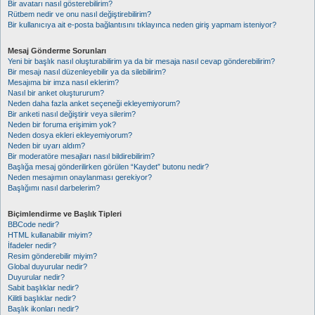
Bir avatarı nasıl gösterebilirim?
Rütbem nedir ve onu nasıl değiştirebilirim?
Bir kullanıcıya ait e-posta bağlantısını tıklayınca neden giriş yapmam isteniyor?
Mesaj Gönderme Sorunları
Yeni bir başlık nasıl oluşturabilirim ya da bir mesaja nasıl cevap gönderebilirim?
Bir mesajı nasıl düzenleyebilir ya da silebilirim?
Mesajıma bir imza nasıl eklerim?
Nasıl bir anket oluştururum?
Neden daha fazla anket seçeneği ekleyemiyorum?
Bir anketi nasıl değiştirir veya silerim?
Neden bir foruma erişimim yok?
Neden dosya ekleri ekleyemiyorum?
Neden bir uyarı aldım?
Bir moderatöre mesajları nasıl bildirebilirim?
Başlığa mesaj gönderilirken görülen “Kaydet” butonu nedir?
Neden mesajımın onaylanması gerekiyor?
Başlığımı nasıl darbelerim?
Biçimlendirme ve Başlık Tipleri
BBCode nedir?
HTML kullanabilir miyim?
İfadeler nedir?
Resim gönderebilir miyim?
Global duyurular nedir?
Duyurular nedir?
Sabit başlıklar nedir?
Kilitli başlıklar nedir?
Başlık ikonları nedir?