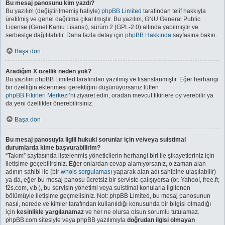
Bu mesaj panosunu kim yazdı?
Bu yazılım (değiştirilmemiş haliyle)
phpBB Limited
tarafından telif hakkıyla
üretilmiş ve genel dağıtıma çıkarılmıştır. Bu yazılım, GNU General Public
License (Genel Kamu Lisansı), sürüm 2 (GPL-2.0) altında yapılmıştır ve
serbestçe dağıtılabilir. Daha fazla detay için
phpBB Hakkında
sayfasına bakın.
Başa dön
Aradığım X özellik neden yok?
Bu yazılım phpBB Limited tarafından yazılmış ve lisanslanmıştır. Eğer herhangi
bir özelliğin eklenmesi gerektiğini düşünüyorsanız lütfen
phpBB Fikirleri Merkezi
’ni ziyaret edin, oradan mevcut fikirlere oy verebilir ya
da yeni özellikler önerebilirsiniz.
Başa dön
Bu mesaj panosuyla ilgili hukuki sorunlar için ve/veya suistimal
durumlarda kime başvurabilirim?
“Takım” sayfasında listelenmiş yöneticilerin herhangi biri ile şikayetleriniz için
iletişime geçebilirsiniz. Eğer onlardan cevap alamıyorsanız, o zaman alan
adının sahibi ile (bir
whois sorgulaması
yaparak alan adı sahibine ulaşılabilir)
ya da, eğer bu mesaj panosu ücretsiz bir serviste çalışıyorsa (ör. Yahoo!, free.fr,
f2s.com, v.b.), bu servisin yönetimi veya suistimal konularla ilgilenen
bölümüyle iletişime geçmelisiniz. Not: phpBB Limited, bu mesaj panosunun
nasıl, nerede ve kimler tarafından kullanıldığı konusunda bir bilgisi olmadığı
için
kesinlikle yargılanamaz
ve her ne olursa olsun sorumlu tutulamaz.
phpBB.com sitesiyle veya phpBB yazılımıyla
doğrudan ilgisi olmayan