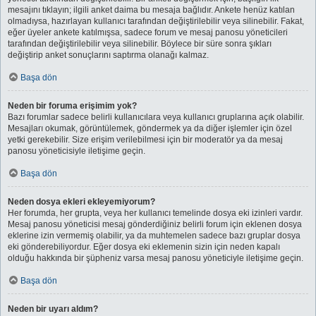
mesajını tıklayın; ilgili anket daima bu mesaja bağlıdır. Ankete henüz katılan
olmadıysa, hazırlayan kullanıcı tarafından değiştirilebilir veya silinebilir. Fakat,
eğer üyeler ankete katılmışsa, sadece forum ve mesaj panosu yöneticileri
tarafından değiştirilebilir veya silinebilir. Böylece bir süre sonra şıkları
değiştirip anket sonuçlarını saptırma olanağı kalmaz.
Başa dön
Neden bir foruma erişimim yok?
Bazı forumlar sadece belirli kullanıcılara veya kullanıcı gruplarına açık olabilir.
Mesajları okumak, görüntülemek, göndermek ya da diğer işlemler için özel
yetki gerekebilir. Size erişim verilebilmesi için bir moderatör ya da mesaj
panosu yöneticisiyle iletişime geçin.
Başa dön
Neden dosya ekleri ekleyemiyorum?
Her forumda, her grupta, veya her kullanıcı temelinde dosya eki izinleri vardır.
Mesaj panosu yöneticisi mesaj gönderdiğiniz belirli forum için eklenen dosya
eklerine izin vermemiş olabilir, ya da muhtemelen sadece bazı gruplar dosya
eki gönderebiliyordur. Eğer dosya eki eklemenin sizin için neden kapalı
olduğu hakkında bir şüpheniz varsa mesaj panosu yöneticiyle iletişime geçin.
Başa dön
Neden bir uyarı aldım?