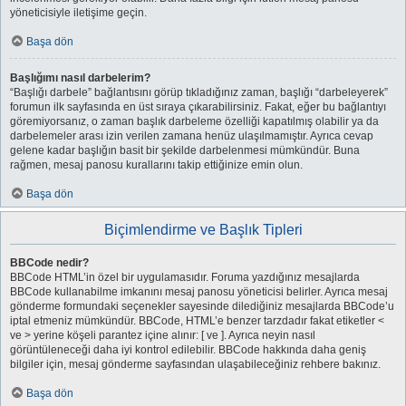
yöneticisiyle iletişime geçin.
Başa dön
Başlığımı nasıl darbelerim?
“Başlığı darbele” bağlantısını görüp tıkladığınız zaman, başlığı “darbeleyerek”
forumun ilk sayfasında en üst sıraya çıkarabilirsiniz. Fakat, eğer bu bağlantıyı
göremiyorsanız, o zaman başlık darbeleme özelliği kapatılmış olabilir ya da
darbelemeler arası izin verilen zamana henüz ulaşılmamıştır. Ayrıca cevap
gelene kadar başlığın basit bir şekilde darbelenmesi mümkündür. Buna
rağmen, mesaj panosu kurallarını takip ettiğinize emin olun.
Başa dön
Biçimlendirme ve Başlık Tipleri
BBCode nedir?
BBCode HTML’in özel bir uygulamasıdır. Foruma yazdığınız mesajlarda
BBCode kullanabilme imkanını mesaj panosu yöneticisi belirler. Ayrıca mesaj
gönderme formundaki seçenekler sayesinde dilediğiniz mesajlarda BBCode’u
iptal etmeniz mümkündür. BBCode, HTML’e benzer tarzdadır fakat etiketler <
ve > yerine köşeli parantez içine alınır: [ ve ]. Ayrıca neyin nasıl
görüntüleneceği daha iyi kontrol edilebilir. BBCode hakkında daha geniş
bilgiler için, mesaj gönderme sayfasından ulaşabileceğiniz rehbere bakınız.
Başa dön