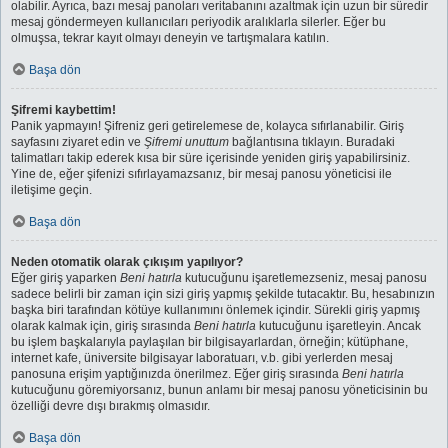
olabilir. Ayrıca, bazı mesaj panoları veritabanını azaltmak için uzun bir süredir
mesaj göndermeyen kullanıcıları periyodik aralıklarla silerler. Eğer bu
olmuşsa, tekrar kayıt olmayı deneyin ve tartışmalara katılın.
Başa dön
Şifremi kaybettim!
Panik yapmayın! Şifreniz geri getirelemese de, kolayca sıfırlanabilir. Giriş
sayfasını ziyaret edin ve
Şifremi unuttum
bağlantısına tıklayın. Buradaki
talimatları takip ederek kısa bir süre içerisinde yeniden giriş yapabilirsiniz.
Yine de, eğer şifenizi sıfırlayamazsanız, bir mesaj panosu yöneticisi ile
iletişime geçin.
Başa dön
Neden otomatik olarak çıkışım yapılıyor?
Eğer giriş yaparken
Beni hatırla
kutucuğunu işaretlemezseniz, mesaj panosu
sadece belirli bir zaman için sizi giriş yapmış şekilde tutacaktır. Bu, hesabınızın
başka biri tarafından kötüye kullanımını önlemek içindir. Sürekli giriş yapmış
olarak kalmak için, giriş sırasında
Beni hatırla
kutucuğunu işaretleyin. Ancak
bu işlem başkalarıyla paylaşılan bir bilgisayarlardan, örneğin; kütüphane,
internet kafe, üniversite bilgisayar laboratuarı, v.b. gibi yerlerden mesaj
panosuna erişim yaptığınızda önerilmez. Eğer giriş sırasında
Beni hatırla
kutucuğunu göremiyorsanız, bunun anlamı bir mesaj panosu yöneticisinin bu
özelliği devre dışı bırakmış olmasıdır.
Başa dön