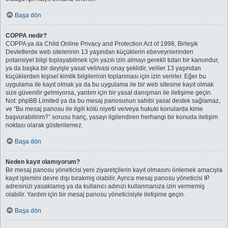
Başa dön
COPPA nedir?
COPPA ya da Child Online Privacy and Protection Act of 1998, Birleşik
Devletlerde web sitelerinin 13 yaşından küçüklerin ebeveynlerinden
potansiyel bilgi toplayabilmek için yazılı izin almayı gerekli tutan bir kanundur,
ya da başka bir deyişle yasal veli/vasi onay şeklidir, veliler 13 yaşından
küçüklerden kişisel kimlik bilgilerinin toplanması için izin verirler. Eğer bu
uygulama ile kayıt olmak ya da bu uygulama ile bir web sitesine kayıt olmak
size güvenilir gelmiyorsa, yardım için bir yasal danışman ile iletişime geçin.
Not: phpBB Limited ya da bu mesaj panosunun sahibi yasal destek sağlamaz,
ve “Bu mesaj panosu ile ilgili kötü niyetli ve/veya hukuki konularda kime
başvurabilirim?” sorusu hariç, yasayı ilgilendiren herhangi bir konuda iletişim
noktası olarak gösterilemez.
Başa dön
Neden kayıt olamıyorum?
Bir mesaj panosu yöneticisi yeni ziyaretçilerin kayıt olmasını önlemek amacıyla
kayıt işlemini devre dışı bırakmış olabilir. Ayrıca mesaj panosu yöneticisi IP
adresinizi yasaklamış ya da kullanıcı adınızı kullanmanıza izin vermemiş
olabilir. Yardım için bir mesaj panosu yöneticisiyle iletişime geçin.
Başa dön