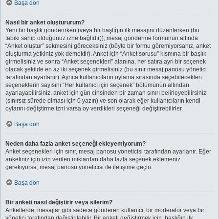
Başa dön
Nasıl bir anket oluştururum?
Yeni bir başlık gönderirken (veya bir başlığın ilk mesajını düzenlerken (bu
tabiki sahip olduğunuz izne bağlıdır)), mesaj gönderme formunun altında
“Anket oluştur” sekmesini göreceksiniz (böyle bir formu göremiyorsanız, anket
oluşturma yetkiniz yok demektir). Anket için “Anket sorusu” kısmına bir başlık
girmelisiniz ve sonra “Anket seçenekleri” alanına, her satıra ayrı bir seçenek
olacak şekilde en az iki seçenek girmelisiniz (bu sınır mesaj panosu yönetici
tarafından ayarlanır). Ayrıca kullanıcıların oylama sırasında seçebilecekleri
seçeneklerin sayısını “Her kullanıcı için seçenek” bölümünün altından
ayarlayabilirsiniz, anket için gün cinsinden bir zaman sınırı belirleyebilirsiniz
(sınırsız sürede olması için 0 yazın) ve son olarak eğer kullanıcıların kendi
oylarını değiştirme izni varsa oy verdikleri seçeneği değiştirebilirler.
Başa dön
Neden daha fazla anket seçeneği ekleyemiyorum?
Anket seçenekleri için sınır, mesaj panosu yöneticisi tarafından ayarlanır. Eğer
anketiniz için izin verilen miktardan daha fazla seçenek eklemeniz
gerekiyorsa, mesaj panosu yöneticisi ile iletişime geçin.
Başa dön
Bir anketi nasıl değiştirir veya silerim?
Anketlerde, mesajlar gibi sadece gönderen kullanıcı, bir moderatör veya bir
yönetici tarafından değiştirilebilir. Bir anketi değiştirmek için, başlığın ilk