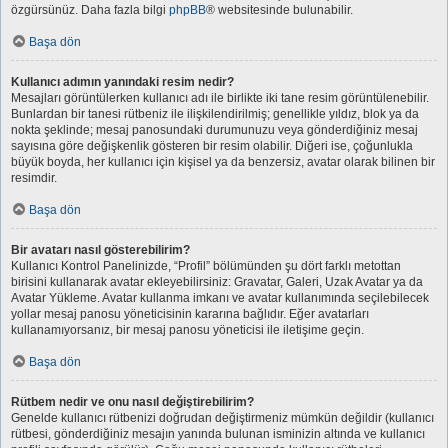
özgürsünüz. Daha fazla bilgi
phpBB
® websitesinde bulunabilir.
Başa dön
Kullanıcı adımın yanındaki resim nedir?
Mesajları görüntülerken kullanıcı adı ile birlikte iki tane resim görüntülenebilir.
Bunlardan bir tanesi rütbeniz ile ilişkilendirilmiş; genellikle yıldız, blok ya da
nokta şeklinde; mesaj panosundaki durumunuzu veya gönderdiğiniz mesaj
sayısına göre değişkenlik gösteren bir resim olabilir. Diğeri ise, çoğunlukla
büyük boyda, her kullanıcı için kişisel ya da benzersiz, avatar olarak bilinen bir
resimdir.
Başa dön
Bir avatarı nasıl gösterebilirim?
Kullanıcı Kontrol Panelinizde, “Profil” bölümünden şu dört farklı metottan
birisini kullanarak avatar ekleyebilirsiniz: Gravatar, Galeri, Uzak Avatar ya da
Avatar Yükleme. Avatar kullanma imkanı ve avatar kullanımında seçilebilecek
yollar mesaj panosu yöneticisinin kararına bağlıdır. Eğer avatarları
kullanamıyorsanız, bir mesaj panosu yöneticisi ile iletişime geçin.
Başa dön
Rütbem nedir ve onu nasıl değiştirebilirim?
Genelde kullanıcı rütbenizi doğrudan değiştirmeniz mümkün değildir (kullanıcı
rütbesi, gönderdiğiniz mesajın yanında bulunan isminizin altında ve kullanıcı