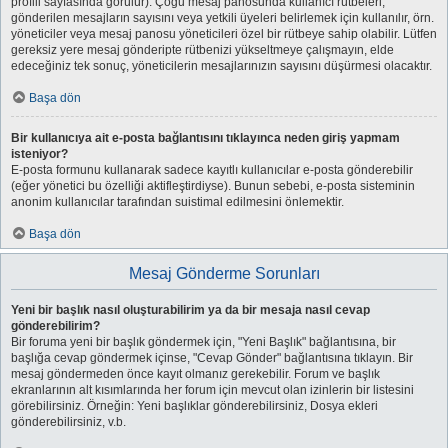
profili sayfasında görülür). Çoğu mesaj panosunda kullanıcı rütbeleri,
gönderilen mesajların sayısını veya yetkili üyeleri belirlemek için kullanılır, örn.
yöneticiler veya mesaj panosu yöneticileri özel bir rütbeye sahip olabilir. Lütfen
gereksiz yere mesaj gönderipte rütbenizi yükseltmeye çalışmayın, elde
edeceğiniz tek sonuç, yöneticilerin mesajlarınızın sayısını düşürmesi olacaktır.
Başa dön
Bir kullanıcıya ait e-posta bağlantısını tıklayınca neden giriş yapmam
isteniyor?
E-posta formunu kullanarak sadece kayıtlı kullanıcılar e-posta gönderebilir
(eğer yönetici bu özelliği aktifleştirdiyse). Bunun sebebi, e-posta sisteminin
anonim kullanıcılar tarafından suistimal edilmesini önlemektir.
Başa dön
Mesaj Gönderme Sorunları
Yeni bir başlık nasıl oluşturabilirim ya da bir mesaja nasıl cevap
gönderebilirim?
Bir foruma yeni bir başlık göndermek için, "Yeni Başlık" bağlantısına, bir
başlığa cevap göndermek içinse, "Cevap Gönder" bağlantısına tıklayın. Bir
mesaj göndermeden önce kayıt olmanız gerekebilir. Forum ve başlık
ekranlarının alt kısımlarında her forum için mevcut olan izinlerin bir listesini
görebilirsiniz. Örneğin: Yeni başlıklar gönderebilirsiniz, Dosya ekleri
gönderebilirsiniz, v.b.