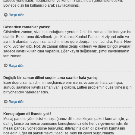
sadece yöneticiler, moderatörler ve kendiniz tarafından görüntülenecektir.
Böylece gizli bir kullanıcı olarak sayılacaksınız.
Başa dön
Gösterilen zamanlar yanlış!
Gösterilen zaman, sizin bulunduğunuz yerden farklı bir zaman dilimindeyse bu
olabilir. Bu durumu düzeltmek için, Kullanıcı Kontrol Panelinizi ziyaret edin ve
ayrıntılı alandan uygun zaman diliminize göre değiştirin, ör. Londra, Paris, New
York, Sydney, gibi. Not: Bu zaman dilimi değişikliklerini ve diğer bir çok ayarları
sadece kayıtlı kullanıcılar yapabilir. Eğer kayıtlı değilseniz, şimdi kaydolmanın
tam zamanı.
Başa dön
Değişik bir zaman dilimi seçtim ama saatler hala yanlış!
Eğer doğru zaman dilimini seçtiğinize eminseniz ve zaman hala yanlışsa,
sunucu saatinde kayıtlı zaman yanlış olabilir. Lütfen problemin düzeltilmesi için
bir yöneticiyi haberdar edin.
Başa dön
Konuştuğum dil listede yok!
Mesaj panosu yöneticisi konuştuğunuz dili destekleyen paketi kurmamıştır, ya
da hiç kimse bu mesaj panosunu konuştuğunuz dile henüz çevirmemiştir. Bir
mesaj panosu yöneticisine başvurup, ihtiyacınız olan dil paketini kurmasını
rica edin. Eğer dil paketi mevcut değilse, yeni bir çeviri oluşturmakta