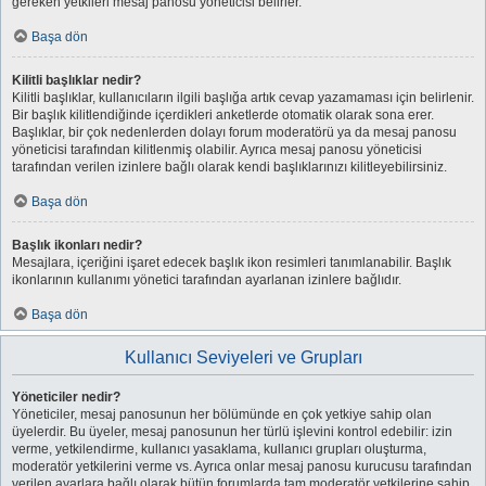
gereken yetkileri mesaj panosu yöneticisi belirler.
Başa dön
Kilitli başlıklar nedir?
Kilitli başlıklar, kullanıcıların ilgili başlığa artık cevap yazamaması için belirlenir.
Bir başlık kilitlendiğinde içerdikleri anketlerde otomatik olarak sona erer.
Başlıklar, bir çok nedenlerden dolayı forum moderatörü ya da mesaj panosu
yöneticisi tarafından kilitlenmiş olabilir. Ayrıca mesaj panosu yöneticisi
tarafından verilen izinlere bağlı olarak kendi başlıklarınızı kilitleyebilirsiniz.
Başa dön
Başlık ikonları nedir?
Mesajlara, içeriğini işaret edecek başlık ikon resimleri tanımlanabilir. Başlık
ikonlarının kullanımı yönetici tarafından ayarlanan izinlere bağlıdır.
Başa dön
Kullanıcı Seviyeleri ve Grupları
Yöneticiler nedir?
Yöneticiler, mesaj panosunun her bölümünde en çok yetkiye sahip olan
üyelerdir. Bu üyeler, mesaj panosunun her türlü işlevini kontrol edebilir: izin
verme, yetkilendirme, kullanıcı yasaklama, kullanıcı grupları oluşturma,
moderatör yetkilerini verme vs. Ayrıca onlar mesaj panosu kurucusu tarafından
verilen ayarlara bağlı olarak bütün forumlarda tam moderatör yetkilerine sahip