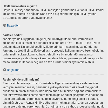
HTML kullanabilir miyim?
Hayır. Bu mesaj panosunda HTML mesajları göndermek ve farklı HTML kodları
kullanmak mümkün değildir. Daha fazla biçimlendirme için HTML yerine
BBCode kullanarak uygulayabilirsiniz.
Başa dön
İfadeler nedir?
İfadeler ya da Duygusal Simgeler, belirli duygu ifadelerini vermek için
kullanılan küçük resimler halindeki kısa kodlardır. Örn. :) mutlu, :( ise üzgün
anlamındadır. Kullanabileceğiniz ifadelerin tam listesini mesaj gönderme
formunda görebilirsiniz. İfadeleri aşırı derecede kullanmamaya özen gösterin,
onlar metin yoksa okunmaz hale gelebilir ve bir moderatör mesajınızı
düzenlemeye ya da silmeye karar verebilir. Mesaj panosu yöneticisi ayrıca bir
mesajınızda kullanabileceğiniz en fazla ifade sınırını ayarlamış olabilir.
Başa dön
Resim gönderebilir miyim?
Evet, resimler mesajınızda gösterilebilir. Eğer yönetim dosya eklerine izin
verdiyse, resimleri mesaj panosuna yükleyebilirsiniz. Aksi takdirde, genel
erişilebilir bir web sunucusunda depolanan bir resime bağlantı vermelisiniz,
örn. http://www.ornek.com/benim-resmim.gif. Kendi bilgisayarınızda saklanan
resimlere bağlantı veremezsiniz (bilgisayarınız genel erişilebilir bir sunucu
olmadığı sürece). Ayrıca kimlik doğrulama mekanizmaları ardında depolanan
resimlere bağlantı veremezsiniz, ör. hotmail ya da yahoo e-posta kutularındaki