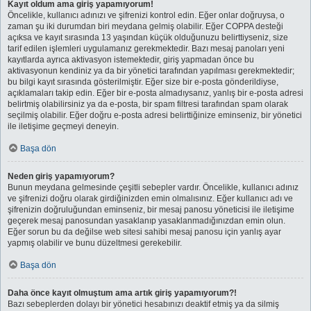
Kayıt oldum ama giriş yapamıyorum!
Öncelikle, kullanıcı adınızı ve şifrenizi kontrol edin. Eğer onlar doğruysa, o
zaman şu iki durumdan biri meydana gelmiş olabilir. Eğer COPPA desteği
açıksa ve kayıt sırasında 13 yaşından küçük olduğunuzu belirttiyseniz, size
tarif edilen işlemleri uygulamanız gerekmektedir. Bazı mesaj panoları yeni
kayıtlarda ayrıca aktivasyon istemektedir, giriş yapmadan önce bu
aktivasyonun kendiniz ya da bir yönetici tarafından yapılması gerekmektedir;
bu bilgi kayıt sırasında gösterilmiştir. Eğer size bir e-posta gönderildiyse,
açıklamaları takip edin. Eğer bir e-posta almadıysanız, yanlış bir e-posta adresi
belirtmiş olabilirsiniz ya da e-posta, bir spam filtresi tarafından spam olarak
seçilmiş olabilir. Eğer doğru e-posta adresi belirttiğinize eminseniz, bir yönetici
ile iletişime geçmeyi deneyin.
Başa dön
Neden giriş yapamıyorum?
Bunun meydana gelmesinde çeşitli sebepler vardır. Öncelikle, kullanıcı adınız
ve şifrenizi doğru olarak girdiğinizden emin olmalısınız. Eğer kullanıcı adı ve
şifrenizin doğruluğundan eminseniz, bir mesaj panosu yöneticisi ile iletişime
geçerek mesaj panosundan yasaklanıp yasaklanmadığınızdan emin olun.
Eğer sorun bu da değilse web sitesi sahibi mesaj panosu için yanlış ayar
yapmış olabilir ve bunu düzeltmesi gerekebilir.
Başa dön
Daha önce kayıt olmuştum ama artık giriş yapamıyorum?!
Bazı sebeplerden dolayı bir yönetici hesabınızı deaktif etmiş ya da silmiş