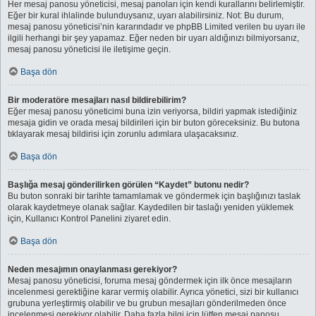
Her mesaj panosu yöneticisi, mesaj panoları için kendi kurallarını belirlemiştir.
Eğer bir kural ihlalinde bulunduysanız, uyarı alabilirsiniz. Not: Bu durum,
mesaj panosu yöneticisi’nin kararındadır ve phpBB Limited verilen bu uyarı ile
ilgili herhangi bir şey yapamaz. Eğer neden bir uyarı aldığınızı bilmiyorsanız,
mesaj panosu yöneticisi ile iletişime geçin.
Başa dön
Bir moderatöre mesajları nasıl bildirebilirim?
Eğer mesaj panosu yöneticimi buna izin veriyorsa, bildiri yapmak istediğiniz
mesaja gidin ve orada mesaj bildirileri için bir buton göreceksiniz. Bu butona
tıklayarak mesaj bildirisi için zorunlu adımlara ulaşacaksınız.
Başa dön
Başlığa mesaj gönderilirken görülen “Kaydet” butonu nedir?
Bu buton sonraki bir tarihte tamamlamak ve göndermek için başlığınızı taslak
olarak kaydetmeye olanak sağlar. Kaydedilen bir taslağı yeniden yüklemek
için, Kullanıcı Kontrol Panelini ziyaret edin.
Başa dön
Neden mesajımın onaylanması gerekiyor?
Mesaj panosu yöneticisi, foruma mesaj göndermek için ilk önce mesajların
incelenmesi gerektiğine karar vermiş olabilir. Ayrıca yönetici, sizi bir kullanıcı
grubuna yerleştirmiş olabilir ve bu grubun mesajları gönderilmeden önce
incelenmesi gerekiyor olabilir. Daha fazla bilgi için lütfen mesaj panosu