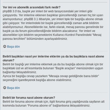
Yer imi ve abonelik arasındaki fark nedir?
phpBB 3.0’da, başlık yer imleri bir web tarayıcısındaki yer imleri gibi
çalışıyordu. Yer imlerine eklenen başlıklar güncellendiği zaman hiç bir uyarı
alamıyordunuz. phpBB 3.1 itibariyle, yer imleri tıpkı bir başlığa abone olmak
gibi çalışıyor. Yer imlerindeki bir başlık güncellendiği zaman artık bildirim
alabiliyorsunuz. Aboneliklerde ise, farklı olarak, mesaj panosu genelinde bir
başlık ya da forum güncellendiğinde bildirim alacaksınız. Yer imleri ve
abonelikler için bildirim seçeneklerini Kullanıcı Kontrol Panelindeki “Mesaj
panosu tercihleri” bölümünden ayarlayabilirsiniz.
Başa dön
Belirli başlıkları nasıl yer imlerine eklerim ya da bu başlıklara nasıl abone
olurum?
Belirli bir başlığı yer imlerine eklemek ya da bu başlığa abone olmak için bir
başlıktaki üst ve alt kısımlarda bulunan “Başlık araçları” menüsünden uygun
bağlantıyı tıklayabilirsiniz.
Ayrıca bir başlığa cevap yazarken “Mesaja cevap geldiğinde bana bildir”
seçeneğini işaretleyerek başlığa abone olabilirsiniz.
Başa dön
Belirli bir foruma nasıl abone olurum?
Belirli bir foruma abone olmak için, ilgili foruma giriş yaptığınızda sayfanın alt
kısmında bulunan “Foruma abone ol” bağlantısına tıklayabilirsiniz.