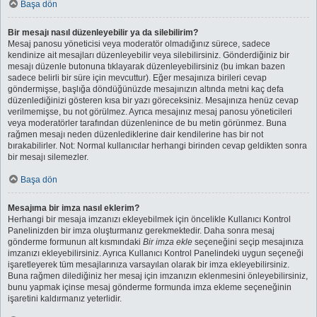
Başa dön
Bir mesajı nasıl düzenleyebilir ya da silebilirim?
Mesaj panosu yöneticisi veya moderatör olmadığınız sürece, sadece
kendinize ait mesajları düzenleyebilir veya silebilirsiniz. Gönderdiğiniz bir
mesajı düzenle butonuna tıklayarak düzenleyebilirsiniz (bu imkan bazen
sadece belirli bir süre için mevcuttur). Eğer mesajınıza birileri cevap
göndermişse, başlığa döndüğünüzde mesajınızın altında metni kaç defa
düzenlediğinizi gösteren kısa bir yazı göreceksiniz. Mesajınıza henüz cevap
verilmemişse, bu not görülmez. Ayrıca mesajınız mesaj panosu yöneticileri
veya moderatörler tarafından düzenlenince de bu metin görünmez. Buna
rağmen mesajı neden düzenlediklerine dair kendilerine has bir not
bırakabilirler. Not: Normal kullanıcılar herhangi birinden cevap geldikten sonra
bir mesajı silemezler.
Başa dön
Mesajıma bir imza nasıl eklerim?
Herhangi bir mesaja imzanızı ekleyebilmek için öncelikle Kullanıcı Kontrol
Panelinizden bir imza oluşturmanız gerekmektedir. Daha sonra mesaj
gönderme formunun alt kısmındaki
Bir imza ekle
seçeneğini seçip mesajınıza
imzanızı ekleyebilirsiniz. Ayrıca Kullanıcı Kontrol Panelindeki uygun seçeneği
işaretleyerek tüm mesajlarınıza varsayılan olarak bir imza ekleyebilirsiniz.
Buna rağmen dilediğiniz her mesaj için imzanızın eklenmesini önleyebilirsiniz,
bunu yapmak içinse mesaj gönderme formunda imza ekleme seçeneğinin
işaretini kaldırmanız yeterlidir.