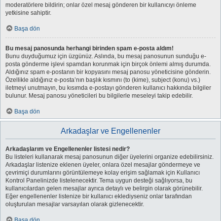
moderatörlere bildirin; onlar özel mesaj gönderen bir kullanıcıyı önleme
yetkisine sahiptir.
Başa dön
Bu mesaj panosunda herhangi birinden spam e-posta aldım!
Bunu duyduğumuz için üzgünüz. Aslında, bu mesaj panosunun sunduğu e-
posta gönderme işlevi spamdan korunmak için birçok önlemi almış durumda.
Aldığınız spam e-postanın bir kopyasını mesaj panosu yöneticisine gönderin.
Özellikle aldığınız e-posta’nın başlık kısmını (to (kime), subject (konu) vs.)
iletmeyi unutmayın, bu kısımda e-postayı gönderen kullanıcı hakkında bilgiler
bulunur. Mesaj panosu yöneticileri bu bilgilerle meseleyi takip edebilir.
Başa dön
Arkadaşlar ve Engellenenler
Arkadaşlarım ve Engellenenler listesi nedir?
Bu listeleri kullanarak mesaj panosunun diğer üyelerini organize edebilirsiniz.
Arkadaşlar listenize eklenen üyeler, onlara özel mesajlar göndermeye ve
çevrimiçi durumlarını görüntülemeye kolay erişim sağlamak için Kullanıcı
Kontrol Panelinizde listelenecektir. Tema uygun desteği sağlıyorsa, bu
kullanıcılardan gelen mesajlar ayrıca detaylı ve belirgin olarak görünebilir.
Eğer engellenenler listenize bir kullanıcı eklediyseniz onlar tarafından
oluşturulan mesajlar varsayılan olarak gizlenecektir.
Başa dön