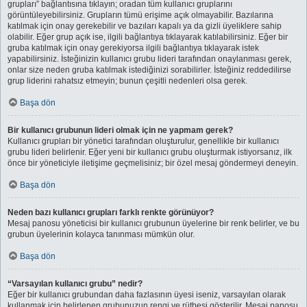
grupları” bağlantısına tıklayın; oradan tüm kullanıcı gruplarını
görüntüleyebilirsiniz. Grupların tümü erişime açık olmayabilir. Bazılarına
katılmak için onay gerekebilir ve bazıları kapalı ya da gizli üyeliklere sahip
olabilir. Eğer grup açık ise, ilgili bağlantıya tıklayarak katılabilirsiniz. Eğer bir
gruba katılmak için onay gerekiyorsa ilgili bağlantıya tıklayarak istek
yapabilirsiniz. İsteğinizin kullanıcı grubu lideri tarafından onaylanması gerek,
onlar size neden gruba katılmak istediğinizi sorabilirler. İsteğiniz reddedilirse
grup liderini rahatsız etmeyin; bunun çeşitli nedenleri olsa gerek.
Başa dön
Bir kullanıcı grubunun lideri olmak için ne yapmam gerek?
Kullanıcı grupları bir yönetici tarafından oluşturulur, genellikle bir kullanıcı
grubu lideri belirlenir. Eğer yeni bir kullanıcı grubu oluşturmak istiyorsanız, ilk
önce bir yöneticiyle iletişime geçmelisiniz; bir özel mesaj göndermeyi deneyin.
Başa dön
Neden bazı kullanıcı grupları farklı renkte görünüyor?
Mesaj panosu yöneticisi bir kullanıcı grubunun üyelerine bir renk belirler, ve bu
grubun üyelerinin kolayca tanınması mümkün olur.
Başa dön
“Varsayılan kullanıcı grubu” nedir?
Eğer bir kullanıcı grubundan daha fazlasının üyesi iseniz, varsayılan olarak
kullanmak için belirlenen grubunuzun rengi ve rütbesi gösterilir. Mesaj panosu