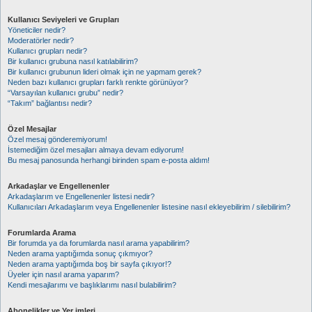
Kullanıcı Seviyeleri ve Grupları
Yöneticiler nedir?
Moderatörler nedir?
Kullanıcı grupları nedir?
Bir kullanıcı grubuna nasıl katılabilirim?
Bir kullanıcı grubunun lideri olmak için ne yapmam gerek?
Neden bazı kullanıcı grupları farklı renkte görünüyor?
“Varsayılan kullanıcı grubu” nedir?
“Takım” bağlantısı nedir?
Özel Mesajlar
Özel mesaj gönderemiyorum!
İstemediğim özel mesajları almaya devam ediyorum!
Bu mesaj panosunda herhangi birinden spam e-posta aldım!
Arkadaşlar ve Engellenenler
Arkadaşlarım ve Engellenenler listesi nedir?
Kullanıcıları Arkadaşlarım veya Engellenenler listesine nasıl ekleyebilirim / silebilirim?
Forumlarda Arama
Bir forumda ya da forumlarda nasıl arama yapabilirim?
Neden arama yaptığımda sonuç çıkmıyor?
Neden arama yaptığımda boş bir sayfa çıkıyor!?
Üyeler için nasıl arama yaparım?
Kendi mesajlarımı ve başlıklarımı nasıl bulabilirim?
Abonelikler ve Yer imleri