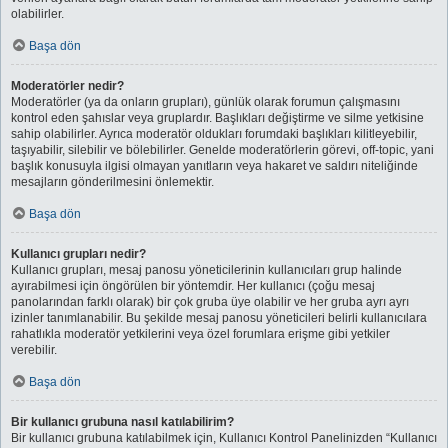
olabilirler.
Başa dön
Moderatörler nedir?
Moderatörler (ya da onların grupları), günlük olarak forumun çalışmasını
kontrol eden şahıslar veya gruplardır. Başlıkları değiştirme ve silme yetkisine
sahip olabilirler. Ayrıca moderatör oldukları forumdaki başlıkları kilitleyebilir,
taşıyabilir, silebilir ve bölebilirler. Genelde moderatörlerin görevi, off-topic, yani
başlık konusuyla ilgisi olmayan yanıtların veya hakaret ve saldırı niteliğinde
mesajların gönderilmesini önlemektir.
Başa dön
Kullanıcı grupları nedir?
Kullanıcı grupları, mesaj panosu yöneticilerinin kullanıcıları grup halinde
ayırabilmesi için öngörülen bir yöntemdir. Her kullanıcı (çoğu mesaj
panolarından farklı olarak) bir çok gruba üye olabilir ve her gruba ayrı ayrı
izinler tanımlanabilir. Bu şekilde mesaj panosu yöneticileri belirli kullanıcılara
rahatlıkla moderatör yetkilerini veya özel forumlara erişme gibi yetkiler
verebilir.
Başa dön
Bir kullanıcı grubuna nasıl katılabilirim?
Bir kullanıcı grubuna katılabilmek için, Kullanıcı Kontrol Panelinizden “Kullanıcı