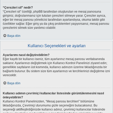
“Çerezleri sil” nedir?
“Çerezleri sil” özelliği, phpBB tarafından oluşturulan ve mesaj panosuna
girişiniz, doğrulanmanız için tutulan çerezleri silmeye yarar. Çerezler ayrıca,
eğer bir mesaj panosu yöneticisi tarafından ayarlandıysa, okuma takibi gibi
özellikler sağlar. Eğer giriş ya da çıkış problemleri yaşıyorsanız, mesaj panosu
çerezlerini silmek size yardımcı olabilir.
Başa dön
Kullanıcı Seçenekleri ve ayarları
Ayarlarımı nasıl değiştirebilirim?
Eğer kayıtlı bir kullanıcı iseniz, tüm ayarlarınız mesaj panosu veritabanında
saklanır. Ayarlarınızı değiştirmek için Kullanıcı Kontrol Panelinizi ziyaret edin;
genellikle sayfaların üst kısmında, kullanıcı adınızın üzerine tıkladığınızda bir
bağlantı bulunur. Bu sistem size tüm ayarlarınızı ve tercihlerinizi değiştirme izni
verecektir.
Başa dön
Kullanıcı adımın çevrimiçi kullanıcılar listesinde görüntülenmesini nasıl
önleyebilirim?
Kullanıcı Kontrol Panelinizden, “Mesaj panosu tercihleri” bölümüne
tıkladığınızda,
Çevrimiçi durumumu gizle
seçeneğini bulacaksınız. Bu
seçeneği aktifleştirdiğinizde kullanıcı adınız, çevrimiçi kullanıcılar listesinde