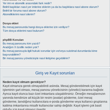
Yer imi ve abonelik arasındaki fark nedir?
Belirli başlıkları nasıl yer imlerine eklerim ya da bu başlıklara nasıl abone olurum?
Belirli bir foruma nasıl abone olurum?
Aboneliklerimi nasıl silerim?
Dosya ekleri
Bu mesaj panosunda hangi dosya eklerine izin veriliyor?
Tüm dosya eklerimi nasıl bulurum?
phpBB Konuları
Bu mesaj panosunu kim yazdı?
Aradığım X özellik neden yok?
Bu mesaj panosuyla ilgili hukuki sorunlar için ve/veya suistimal durumlarda kime
başvurabilirim?
Bir mesaj panosu yöneticisiyle nasıl iletişime geçebilirim?
Giriş ve Kayıt sorunları
Neden kayıt olmam gerekiyor?
Kayıt olmanıza gerek olmayabilirdi aslında. Mesaj gönderebilmek için kayıt
işleminin şart olması, mesaj panosu yöneticisinin (yönetici) kararına bağlıdır.
Ayrıca kayıt olunca bazı özel imkanlara ulaşabilirsiniz. Örneğin mesajlarınızın
yanında kendinize ait küçük bir resim (avatar) gösterme, özel mesaj
gönderme, tanıdığınız kullanıcılara e-posta gönderme veya kullanıcı gruplarına
katılma imkanlarına misafir kullanıcılar sahip değildir. Kayıt işlemi çok basit
olduğu için kayıt olmanız önerilir.