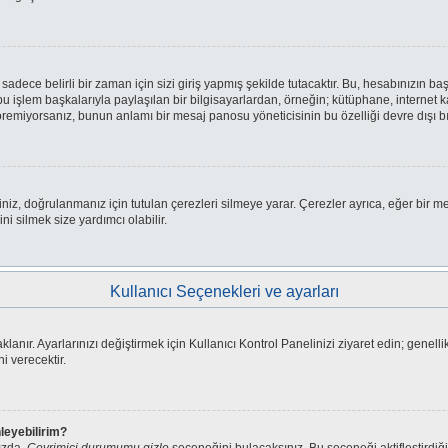
ce belirli bir zaman için sizi giriş yapmış şekilde tutacaktır. Bu, hesabınızın başk
 işlem başkalarıyla paylaşılan bir bilgisayarlardan, örneğin; kütüphane, internet ka
emiyorsanız, bunun anlamı bir mesaj panosu yöneticisinin bu özelliği devre dışı bı
iniz, doğrulanmanız için tutulan çerezleri silmeye yarar. Çerezler ayrıca, eğer bir m
ni silmek size yardımcı olabilir.
Kullanıcı Seçenekleri ve ayarları
lanır. Ayarlarınızı değiştirmek için Kullanıcı Kontrol Panelinizi ziyaret edin; genellik
i verecektir.
nleyebilirim?