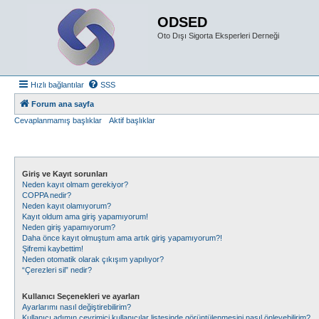
ODSED
Oto Dışı Sigorta Eksperleri Derneği
Hızlı bağlantılar
SSS
Forum ana sayfa
Cevaplanmamış başlıklar
Aktif başlıklar
Giriş ve Kayıt sorunları
Neden kayıt olmam gerekiyor?
COPPA nedir?
Neden kayıt olamıyorum?
Kayıt oldum ama giriş yapamıyorum!
Neden giriş yapamıyorum?
Daha önce kayıt olmuştum ama artık giriş yapamıyorum?!
Şifremi kaybettim!
Neden otomatik olarak çıkışım yapılıyor?
“Çerezleri sil” nedir?
Kullanıcı Seçenekleri ve ayarları
Ayarlarımı nasıl değiştirebilirim?
Kullanıcı adımın çevrimiçi kullanıcılar listesinde görüntülenmesini nasıl önleyebilirim?