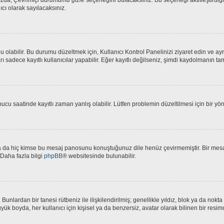
ızda,
Çevrimiçi durumumu gizle
seçeneğini bulacaksınız. Bu seçeneği aktifleştirdiğin
ıcı olarak sayılacaksınız.
olabilir. Bu durumu düzeltmek için, Kullanıcı Kontrol Panelinizi ziyaret edin ve ayr
arı sadece kayıtlı kullanıcılar yapabilir. Eğer kayıtlı değilseniz, şimdi kaydolmanın t
u saatinde kayıtlı zaman yanlış olabilir. Lütfen problemin düzeltilmesi için bir yön
 da hiç kimse bu mesaj panosunu konuştuğunuz dile henüz çevirmemiştir. Bir mesaj 
 Daha fazla bilgi
phpBB
® websitesinde bulunabilir.
lir. Bunlardan bir tanesi rütbeniz ile ilişkilendirilmiş; genellikle yıldız, blok ya 
yük boyda, her kullanıcı için kişisel ya da benzersiz, avatar olarak bilinen bir resimd