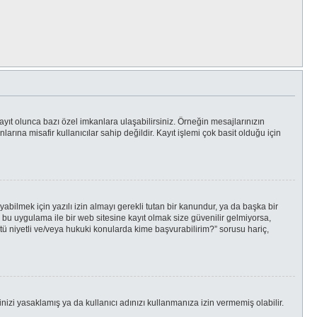
ayıt olunca bazı özel imkanlara ulaşabilirsiniz. Örneğin mesajlarınızın
ına misafir kullanıcılar sahip değildir. Kayıt işlemi çok basit olduğu için
bilmek için yazılı izin almayı gerekli tutan bir kanundur, ya da başka bir
da bu uygulama ile bir web sitesine kayıt olmak size güvenilir gelmiyorsa,
tü niyetli ve/veya hukuki konularda kime başvurabilirim?” sorusu hariç,
inizi yasaklamış ya da kullanıcı adınızı kullanmanıza izin vermemiş olabilir.