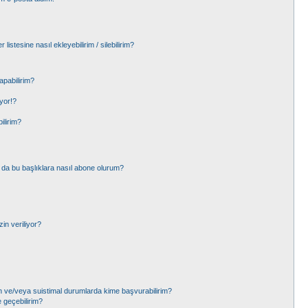
listesine nasıl ekleyebilirim / silebilirim?
apabilirim?
yor!?
ilirim?
 ya da bu başlıklara nasıl abone olurum?
in veriliyor?
çin ve/veya suistimal durumlarda kime başvurabilirim?
e geçebilirim?