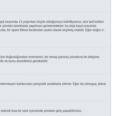
yıt sırasında 13 yaşından küçük olduğunuzu belirttiyseniz, size tarif edilen
yönetici tarafından yapılması gerekmektedir; bu bilgi kayıt sırasında
osta, bir spam filtresi tarafından spam olarak seçilmiş olabilir. Eğer doğru e-
enizin doğruluğundan eminseniz, bir mesaj panosu yöneticisi ile iletişime
ir ve bunu düzeltmesi gerekebilir.
ndermeyen kullanıcıları periyodik aralıklarla silerler. Eğer bu olmuşsa, tekrar
 ederek kısa bir süre içerisinde yeniden giriş yapabilirsiniz.