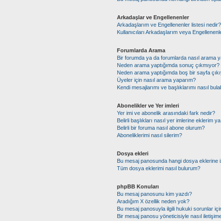
Arkadaşlar ve Engellenenler
Arkadaşlarım ve Engellenenler listesi nedir?
Kullanıcıları Arkadaşlarım veya Engellenenler 
Forumlarda Arama
Bir forumda ya da forumlarda nasıl arama y
Neden arama yaptığımda sonuç çıkmıyor?
Neden arama yaptığımda boş bir sayfa çıkı
Üyeler için nasıl arama yaparım?
Kendi mesajlarımı ve başlıklarımı nasıl bulab
Abonelikler ve Yer imleri
Yer imi ve abonelik arasındaki fark nedir?
Belirli başlıkları nasıl yer imlerine eklerim
Belirli bir foruma nasıl abone olurum?
Aboneliklerimi nasıl silerim?
Dosya ekleri
Bu mesaj panosunda hangi dosya eklerine iz
Tüm dosya eklerimi nasıl bulurum?
phpBB Konuları
Bu mesaj panosunu kim yazdı?
Aradığım X özellik neden yok?
Bu mesaj panosuyla ilgili hukuki sorunlar i
Bir mesaj panosu yöneticisiyle nasıl iletişim