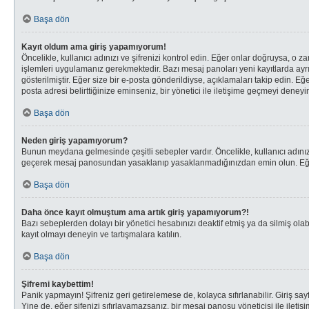
Başa dön
Kayıt oldum ama giriş yapamıyorum!
Öncelikle, kullanıcı adınızı ve şifrenizi kontrol edin. Eğer onlar doğruysa, o
işlemleri uygulamanız gerekmektedir. Bazı mesaj panoları yeni kayıtlarda ayrı
gösterilmiştir. Eğer size bir e-posta gönderildiyse, açıklamaları takip edin. Eğe
posta adresi belirttiğinize eminseniz, bir yönetici ile iletişime geçmeyi deneyi
Başa dön
Neden giriş yapamıyorum?
Bunun meydana gelmesinde çeşitli sebepler vardır. Öncelikle, kullanıcı adınız 
geçerek mesaj panosundan yasaklanıp yasaklanmadığınızdan emin olun. Eğer s
Başa dön
Daha önce kayıt olmuştum ama artık giriş yapamıyorum?!
Bazı sebeplerden dolayı bir yönetici hesabınızı deaktif etmiş ya da silmiş olab
kayıt olmayı deneyin ve tartışmalara katılın.
Başa dön
Şifremi kaybettim!
Panik yapmayın! Şifreniz geri getirelemese de, kolayca sıfırlanabilir. Giriş say
Yine de, eğer şifenizi sıfırlayamazsanız, bir mesaj panosu yöneticisi ile iletiş