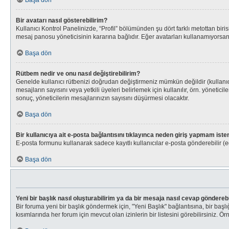
Başa dön
Bir avatarı nasıl gösterebilirim?
Kullanıcı Kontrol Panelinizde, “Profil” bölümünden şu dört farklı metottan bir
mesaj panosu yöneticisinin kararına bağlıdır. Eğer avatarları kullanamıyorsanı
Başa dön
Rütbem nedir ve onu nasıl değiştirebilirim?
Genelde kullanıcı rütbenizi doğrudan değiştirmeniz mümkün değildir (kullanıcı
mesajların sayısını veya yetkili üyeleri belirlemek için kullanılır, örn. yönet
sonuç, yöneticilerin mesajlarınızın sayısını düşürmesi olacaktır.
Başa dön
Bir kullanıcıya ait e-posta bağlantısını tıklayınca neden giriş yapmam iste
E-posta formunu kullanarak sadece kayıtlı kullanıcılar e-posta gönderebilir (eğ
Başa dön
Yeni bir başlık nasıl oluşturabilirim ya da bir mesaja nasıl cevap göndereb
Bir foruma yeni bir başlık göndermek için, "Yeni Başlık" bağlantısına, bir ba
kısımlarında her forum için mevcut olan izinlerin bir listesini görebilirsiniz. Ör