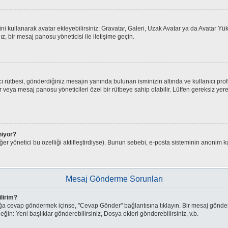
isini kullanarak avatar ekleyebilirsiniz: Gravatar, Galeri, Uzak Avatar ya da Avatar 
z, bir mesaj panosu yöneticisi ile iletişime geçin.
 rütbesi, gönderdiğiniz mesajın yanında bulunan isminizin altında ve kullanıcı prof
iciler veya mesaj panosu yöneticileri özel bir rütbeye sahip olabilir. Lütfen gereksiz
niyor?
er yönetici bu özelliği aktifleştirdiyse). Bunun sebebi, e-posta sisteminin anonim ku
Mesaj Gönderme Sorunları
ilirim?
şlığa cevap göndermek içinse, "Cevap Gönder" bağlantısına tıklayın. Bir mesaj gönde
neğin: Yeni başlıklar gönderebilirsiniz, Dosya ekleri gönderebilirsiniz, v.b.