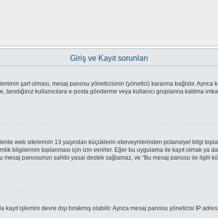
Giriş ve Kayıt sorunları
eminin şart olması, mesaj panosu yöneticisinin (yönetici) kararına bağlıdır. Ayrıca k
tanıdığınız kullanıcılara e-posta gönderme veya kullanıcı gruplarına katılma imkanlar
erde web sitelerinin 13 yaşından küçüklerin ebeveynlerinden potansiyel bilgi toplaya
imlik bilgilerinin toplanması için izin verirler. Eğer bu uygulama ile kayıt olmak ya 
bu mesaj panosunun sahibi yasal destek sağlamaz, ve “Bu mesaj panosu ile ilgili kö
 kayıt işlemini devre dışı bırakmış olabilir. Ayrıca mesaj panosu yöneticisi IP adres