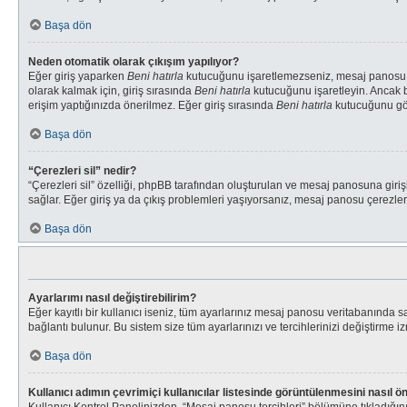
Başa dön
Neden otomatik olarak çıkışım yapılıyor?
Eğer giriş yaparken
Beni hatırla
kutucuğunu işaretlemezseniz, mesaj panosu sade
olarak kalmak için, giriş sırasında
Beni hatırla
kutucuğunu işaretleyin. Ancak bu
erişim yaptığınızda önerilmez. Eğer giriş sırasında
Beni hatırla
kutucuğunu gör
Başa dön
“Çerezleri sil” nedir?
“Çerezleri sil” özelliği, phpBB tarafından oluşturulan ve mesaj panosuna giriş
sağlar. Eğer giriş ya da çıkış problemleri yaşıyorsanız, mesaj panosu çerezleri
Başa dön
Ayarlarımı nasıl değiştirebilirim?
Eğer kayıtlı bir kullanıcı iseniz, tüm ayarlarınız mesaj panosu veritabanında sak
bağlantı bulunur. Bu sistem size tüm ayarlarınızı ve tercihlerinizi değiştirme izn
Başa dön
Kullanıcı adımın çevrimiçi kullanıcılar listesinde görüntülenmesini nasıl ö