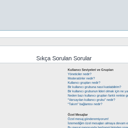
Sıkça Sorulan Sorular
Kullanıcı Seviyeleri ve Grupları
Yöneticiler nedir?
Moderatörler nedir?
Kullanıcı grupları nedir?
Bir kullanıcı grubuna nasıl katılabilirim?
Bir kullanıcı grubunun lideri olmak için ne
Neden bazı kullanıcı grupları farklı renkte 
“Varsayılan kullanıcı grubu” nedir?
“Takım” bağlantısı nedir?
Özel Mesajlar
Özel mesaj gönderemiyorum!
İstemediğim özel mesajları almaya devam 
Bu mesaj panosunda herhangi birinden spa