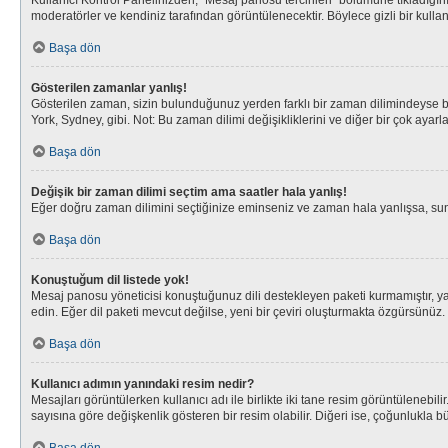
Kullanıcı Kontrol Panelinizden, “Mesaj panosu tercihleri” bölümüne tıkladığın
moderatörler ve kendiniz tarafından görüntülenecektir. Böylece gizli bir kullan
Başa dön
Gösterilen zamanlar yanlış!
Gösterilen zaman, sizin bulunduğunuz yerden farklı bir zaman dilimindeyse bu 
York, Sydney, gibi. Not: Bu zaman dilimi değişikliklerini ve diğer bir çok ayarl
Başa dön
Değişik bir zaman dilimi seçtim ama saatler hala yanlış!
Eğer doğru zaman dilimini seçtiğinize eminseniz ve zaman hala yanlışsa, sunuc
Başa dön
Konuştuğum dil listede yok!
Mesaj panosu yöneticisi konuştuğunuz dili destekleyen paketi kurmamıştır, ya
edin. Eğer dil paketi mevcut değilse, yeni bir çeviri oluşturmakta özgürsünüz.
Başa dön
Kullanıcı adımın yanındaki resim nedir?
Mesajları görüntülerken kullanıcı adı ile birlikte iki tane resim görüntülenebi
sayısına göre değişkenlik gösteren bir resim olabilir. Diğeri ise, çoğunlukla bü