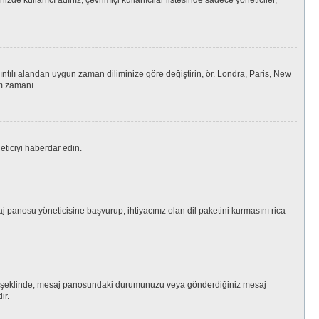
izde kullanıcı adınız, çevrimiçi kullanıcılar listesinde sadece yöneticiler,
ıntılı alandan uygun zaman diliminize göre değiştirin, ör. Londra, Paris, New
am zamanı.
eticiyi haberdar edin.
panosu yöneticisine başvurup, ihtiyacınız olan dil paketini kurmasını rica
da nokta şeklinde; mesaj panosundaki durumunuzu veya gönderdiğiniz mesaj
ir.