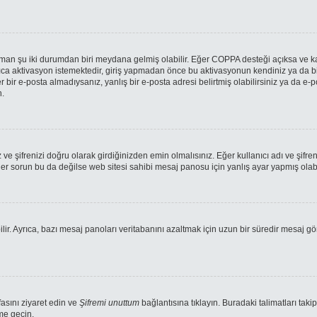
 zaman şu iki durumdan biri meydana gelmiş olabilir. Eğer COPPA desteği açıksa ve ka
ca aktivasyon istemektedir, giriş yapmadan önce bu aktivasyonun kendiniz ya da bir 
r bir e-posta almadıysanız, yanlış bir e-posta adresi belirtmiş olabilirsiniz ya da e-p
n.
ve şifrenizi doğru olarak girdiğinizden emin olmalısınız. Eğer kullanıcı adı ve şifr
orun bu da değilse web sitesi sahibi mesaj panosu için yanlış ayar yapmış olabil
ilir. Ayrıca, bazı mesaj panoları veritabanını azaltmak için uzun bir süredir mesaj gö
fasını ziyaret edin ve
Şifremi unuttum
bağlantısına tıklayın. Buradaki talimatları takip
ime geçin.