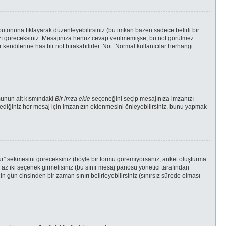
butonuna tıklayarak düzenleyebilirsiniz (bu imkan bazen sadece belirli bir
azı göreceksiniz. Mesajınıza henüz cevap verilmemişse, bu not görülmez.
dilerine has bir not bırakabilirler. Not: Normal kullanıcılar herhangi
munun alt kısmındaki
Bir imza ekle
seçeneğini seçip mesajınıza imzanızı
ilediğiniz her mesaj için imzanızın eklenmesini önleyebilirsiniz, bunu yapmak
tur” sekmesini göreceksiniz (böyle bir formu göremiyorsanız, anket oluşturma
n az iki seçenek girmelisiniz (bu sınır mesaj panosu yönetici tarafından
in gün cinsinden bir zaman sınırı belirleyebilirsiniz (sınırsız sürede olması