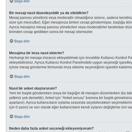
Başa dön
Bir mesajı nasıl düzenleyebilir ya da silebilirim?
Mesaj panosu yöneticisi veya moderatör olmadığınız sürece, sadece kendinize a
süre için mevcuttur). Eğer mesajınıza birileri cevap göndermişse, başlığa d
Ayrıca mesajınız mesaj panosu yöneticileri veya moderatörler tarafından düz
birinden cevap geldikten sonra bir mesajı silemezler.
Başa dön
Mesajıma bir imza nasıl eklerim?
Herhangi bir mesaja imzanızı ekleyebilmek için öncelikle Kullanıcı Kontrol
ekleyebilirsiniz. Ayrıca Kullanıcı Kontrol Panelindeki uygun seçeneği işaretl
içinse mesaj gönderme formunda imza ekleme seçeneğinin işaretini kaldırmanı
Başa dön
Nasıl bir anket oluştururum?
Yeni bir başlık gönderirken (veya bir başlığın ilk mesajını düzenlerken (bu 
yetkiniz yok demektir). Anket için “Anket sorusu” kısmına bir başlık girmelisin
ayarlanır). Ayrıca kullanıcıların oylama sırasında seçebilecekleri seçeneklerin
için 0 yazın) ve son olarak eğer kullanıcıların kendi oylarını değiştirme izni var
Başa dön
Neden daha fazla anket seçeneği ekleyemiyorum?