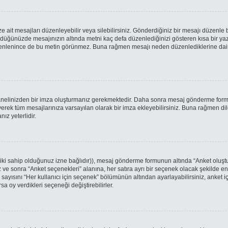
it mesajları düzenleyebilir veya silebilirsiniz. Gönderdiğiniz bir mesajı düzenle 
öndüğünüzde mesajınızın altında metni kaç defa düzenlediğinizi gösteren kısa bir y
enlenince de bu metin görünmez. Buna rağmen mesajı neden düzenlediklerine dair ken
 Panelinizden bir imza oluşturmanız gerekmektedir. Daha sonra mesaj gönderme for
eyerek tüm mesajlarınıza varsayılan olarak bir imza ekleyebilirsiniz. Buna rağmen d
z yeterlidir.
tabiki sahip olduğunuz izne bağlıdır)), mesaj gönderme formunun altında “Anket oluş
iz ve sonra “Anket seçenekleri” alanına, her satıra ayrı bir seçenek olacak şekilde e
 sayısını “Her kullanıcı için seçenek” bölümünün altından ayarlayabilirsiniz, anket iç
sa oy verdikleri seçeneği değiştirebilirler.