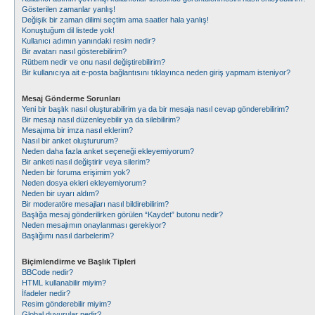
Gösterilen zamanlar yanlış!
Değişik bir zaman dilimi seçtim ama saatler hala yanlış!
Konuştuğum dil listede yok!
Kullanıcı adımın yanındaki resim nedir?
Bir avatarı nasıl gösterebilirim?
Rütbem nedir ve onu nasıl değiştirebilirim?
Bir kullanıcıya ait e-posta bağlantısını tıklayınca neden giriş yapmam isteniyor?
Mesaj Gönderme Sorunları
Yeni bir başlık nasıl oluşturabilirim ya da bir mesaja nasıl cevap gönderebilirim?
Bir mesajı nasıl düzenleyebilir ya da silebilirim?
Mesajıma bir imza nasıl eklerim?
Nasıl bir anket oluştururum?
Neden daha fazla anket seçeneği ekleyemiyorum?
Bir anketi nasıl değiştirir veya silerim?
Neden bir foruma erişimim yok?
Neden dosya ekleri ekleyemiyorum?
Neden bir uyarı aldım?
Bir moderatöre mesajları nasıl bildirebilirim?
Başlığa mesaj gönderilirken görülen “Kaydet” butonu nedir?
Neden mesajımın onaylanması gerekiyor?
Başlığımı nasıl darbelerim?
Biçimlendirme ve Başlık Tipleri
BBCode nedir?
HTML kullanabilir miyim?
İfadeler nedir?
Resim gönderebilir miyim?
Global duyurular nedir?