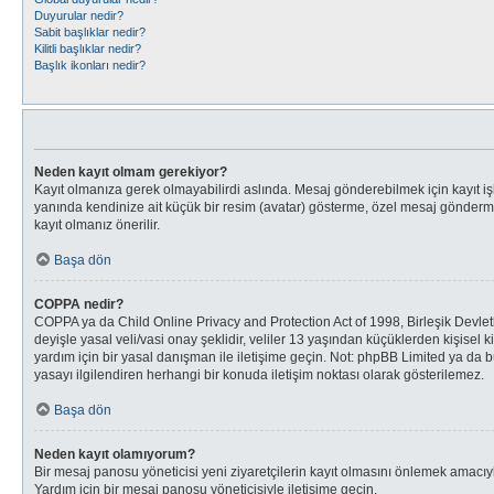
Duyurular nedir?
Sabit başlıklar nedir?
Kilitli başlıklar nedir?
Başlık ikonları nedir?
Neden kayıt olmam gerekiyor?
Kayıt olmanıza gerek olmayabilirdi aslında. Mesaj gönderebilmek için kayıt işl
yanında kendinize ait küçük bir resim (avatar) gösterme, özel mesaj gönderme, 
kayıt olmanız önerilir.
Başa dön
COPPA nedir?
COPPA ya da Child Online Privacy and Protection Act of 1998, Birleşik Devletl
deyişle yasal veli/vasi onay şeklidir, veliler 13 yaşından küçüklerden kişisel k
yardım için bir yasal danışman ile iletişime geçin. Not: phpBB Limited ya da 
yasayı ilgilendiren herhangi bir konuda iletişim noktası olarak gösterilemez.
Başa dön
Neden kayıt olamıyorum?
Bir mesaj panosu yöneticisi yeni ziyaretçilerin kayıt olmasını önlemek amacıyla
Yardım için bir mesaj panosu yöneticisiyle iletişime geçin.