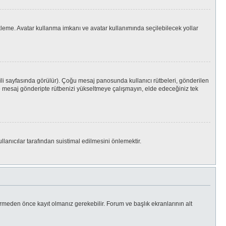
Yükleme. Avatar kullanma imkanı ve avatar kullanımında seçilebilecek yollar
ili sayfasında görülür). Çoğu mesaj panosunda kullanıcı rütbeleri, gönderilen
 yere mesaj gönderipte rütbenizi yükseltmeye çalışmayın, elde edeceğiniz tek
llanıcılar tarafından suistimal edilmesini önlemektir.
rmeden önce kayıt olmanız gerekebilir. Forum ve başlık ekranlarının alt