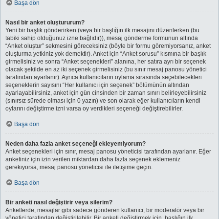
Başa dön
Nasıl bir anket oluştururum?
Yeni bir başlık gönderirken (veya bir başlığın ilk mesajını düzenlerken (bu
tabiki sahip olduğunuz izne bağlıdır)), mesaj gönderme formunun altında
“Anket oluştur” sekmesini göreceksiniz (böyle bir formu göremiyorsanız, anket
oluşturma yetkiniz yok demektir). Anket için “Anket sorusu” kısmına bir başlık
girmelisiniz ve sonra “Anket seçenekleri” alanına, her satıra ayrı bir seçenek
olacak şekilde en az iki seçenek girmelisiniz (bu sınır mesaj panosu yönetici
tarafından ayarlanır). Ayrıca kullanıcıların oylama sırasında seçebilecekleri
seçeneklerin sayısını “Her kullanıcı için seçenek” bölümünün altından
ayarlayabilirsiniz, anket için gün cinsinden bir zaman sınırı belirleyebilirsiniz
(sınırsız sürede olması için 0 yazın) ve son olarak eğer kullanıcıların kendi
oylarını değiştirme izni varsa oy verdikleri seçeneği değiştirebilirler.
Başa dön
Neden daha fazla anket seçeneği ekleyemiyorum?
Anket seçenekleri için sınır, mesaj panosu yöneticisi tarafından ayarlanır. Eğer
anketiniz için izin verilen miktardan daha fazla seçenek eklemeniz
gerekiyorsa, mesaj panosu yöneticisi ile iletişime geçin.
Başa dön
Bir anketi nasıl değiştirir veya silerim?
Anketlerde, mesajlar gibi sadece gönderen kullanıcı, bir moderatör veya bir
yönetici tarafından değiştirilebilir. Bir anketi değiştirmek için, başlığın ilk