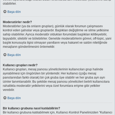
olabilirler.
Başa dön
Moderatörler nedir?
Moderatörler (ya da onların grupları), günlük olarak forumun çalışmasını
kontrol eden şahıslar veya gruplardır. Başlıkları değiştirme ve silme yetkisine
sahip olabilirler. Ayrıca moderatör oldukları forumdaki başlıkları kilitleyebilir,
taşıyabilir, silebilir ve bölebilirler. Genelde moderatörlerin görevi, off-topic, yani
başlık konusuyla ilgisi olmayan yanıtların veya hakaret ve saldırı niteliğinde
mesajların gönderilmesini önlemektir.
Başa dön
Kullanıcı grupları nedir?
Kullanıcı grupları, mesaj panosu yöneticilerinin kullanıcıları grup halinde
ayırabilmesi için öngörülen bir yöntemdir. Her kullanıcı (çoğu mesaj
panolarından farklı olarak) bir çok gruba üye olabilir ve her gruba ayrı ayrı
izinler tanımlanabilir. Bu şekilde mesaj panosu yöneticileri belirli kullanıcılara
rahatlıkla moderatör yetkilerini veya özel forumlara erişme gibi yetkiler
verebilir.
Başa dön
Bir kullanıcı grubuna nasıl katılabilirim?
Bir kullanıcı grubuna katılabilmek için, Kullanıcı Kontrol Panelinizden “Kullanıcı