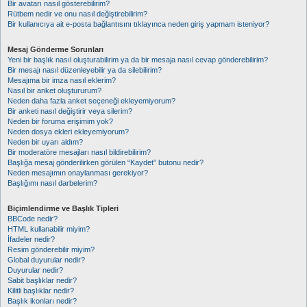
Bir avatarı nasıl gösterebilirim?
Rütbem nedir ve onu nasıl değiştirebilirim?
Bir kullanıcıya ait e-posta bağlantısını tıklayınca neden giriş yapmam isteniyor?
Mesaj Gönderme Sorunları
Yeni bir başlık nasıl oluşturabilirim ya da bir mesaja nasıl cevap gönderebilirim?
Bir mesajı nasıl düzenleyebilir ya da silebilirim?
Mesajıma bir imza nasıl eklerim?
Nasıl bir anket oluştururum?
Neden daha fazla anket seçeneği ekleyemiyorum?
Bir anketi nasıl değiştirir veya silerim?
Neden bir foruma erişimim yok?
Neden dosya ekleri ekleyemiyorum?
Neden bir uyarı aldım?
Bir moderatöre mesajları nasıl bildirebilirim?
Başlığa mesaj gönderilirken görülen “Kaydet” butonu nedir?
Neden mesajımın onaylanması gerekiyor?
Başlığımı nasıl darbelerim?
Biçimlendirme ve Başlık Tipleri
BBCode nedir?
HTML kullanabilir miyim?
İfadeler nedir?
Resim gönderebilir miyim?
Global duyurular nedir?
Duyurular nedir?
Sabit başlıklar nedir?
Kilitli başlıklar nedir?
Başlık ikonları nedir?