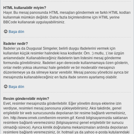
HTML kullanabilir miyim?
Hayır. Bu mesaj panosunda HTML mesajları göndermek ve farklı HTML kodları
kullanmak mümkün değildir. Daha fazla biçimlendirme için HTML yerine
BBCode kullanarak uygulayabilirsiniz.
Başa dön
İfadeler nedir?
İfadeler ya da Duygusal Simgeler, belirli duygu ifadelerini vermek için
kullanılan küçük resimler halindeki kısa kodlardır. Örn. :) mutlu, :( ise üzgün
anlamındadır. Kullanabileceğiniz ifadelerin tam listesini mesaj gönderme
formunda görebilirsiniz. İfadeleri aşırı derecede kullanmamaya özen gösterin,
onlar metin yoksa okunmaz hale gelebilir ve bir moderatör mesajınızı
düzenlemeye ya da silmeye karar verebilir. Mesaj panosu yöneticisi ayrıca bir
mesajınızda kullanabileceğiniz en fazla ifade sınırını ayarlamış olabilir.
Başa dön
Resim gönderebilir miyim?
Evet, resimler mesajınızda gösterilebilir. Eğer yönetim dosya eklerine izin
verdiyse, resimleri mesaj panosuna yükleyebilirsiniz. Aksi takdirde, genel
erişilebilir bir web sunucusunda depolanan bir resime bağlantı vermelisiniz,
örn. http://www.ornek.com/benim-resmim.gif. Kendi bilgisayarınızda saklanan
resimlere bağlantı veremezsiniz (bilgisayarınız genel erişilebilir bir sunucu
olmadığı sürece). Ayrıca kimlik doğrulama mekanizmaları ardında depolanan
resimlere bağlantı veremezsiniz, ör. hotmail ya da yahoo e-posta kutularındaki