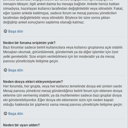
mesajını tıklayın; ilgili anket daima bu mesaja bağlıdır. Ankete henüz katılan
olmadıysa, hazırlayan kullanıcı tarafından değiştirilebilir veya silinebilir. Fakat,
eğer üyeler ankete katılmışsa, sadece forum ve mesaj panosu yöneticileri
tarafından değiştirilebilir veya silinebilir. Böylece bir süre sonra şıkları
değiştirip anket sonuçlarını saptırma olanağı kalmaz.
Başa dön
Neden bir foruma erişimim yok?
Bazı forumlar sadece belirli kullanıcılara veya kullanıcı gruplarına açık olabilir.
Mesajları okumak, görüntülemek, göndermek ya da diğer işlemler için özel
yetki gerekebilir. Size erişim verilebilmesi için bir moderatör ya da mesaj
panosu yöneticisiyle iletişime geçin.
Başa dön
Neden dosya ekleri ekleyemiyorum?
Her forumda, her grupta, veya her kullanıcı temelinde dosya eki izinleri vardır.
Mesaj panosu yöneticisi mesaj gönderdiğiniz belirli forum için eklenen dosya
eklerine izin vermemiş olabilir, ya da muhtemelen sadece bazı gruplar dosya
eki gönderebiliyordur. Eğer dosya eki eklemenin sizin için neden kapalı
olduğu hakkında bir şüpheniz varsa mesaj panosu yöneticiyle iletişime geçin.
Başa dön
Neden bir uyarı aldım?