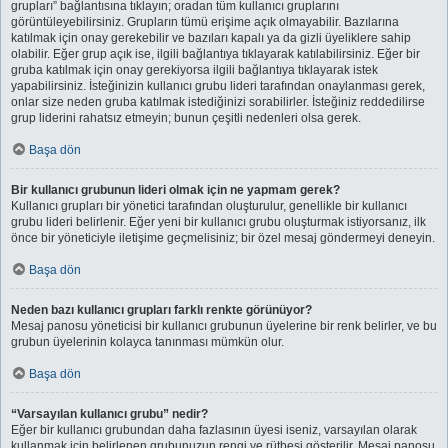
grupları” bağlantısına tıklayın; oradan tüm kullanıcı gruplarını
görüntüleyebilirsiniz. Grupların tümü erişime açık olmayabilir. Bazılarına
katılmak için onay gerekebilir ve bazıları kapalı ya da gizli üyeliklere sahip
olabilir. Eğer grup açık ise, ilgili bağlantıya tıklayarak katılabilirsiniz. Eğer bir
gruba katılmak için onay gerekiyorsa ilgili bağlantıya tıklayarak istek
yapabilirsiniz. İsteğinizin kullanıcı grubu lideri tarafından onaylanması gerek,
onlar size neden gruba katılmak istediğinizi sorabilirler. İsteğiniz reddedilirse
grup liderini rahatsız etmeyin; bunun çeşitli nedenleri olsa gerek.
Başa dön
Bir kullanıcı grubunun lideri olmak için ne yapmam gerek?
Kullanıcı grupları bir yönetici tarafından oluşturulur, genellikle bir kullanıcı
grubu lideri belirlenir. Eğer yeni bir kullanıcı grubu oluşturmak istiyorsanız, ilk
önce bir yöneticiyle iletişime geçmelisiniz; bir özel mesaj göndermeyi deneyin.
Başa dön
Neden bazı kullanıcı grupları farklı renkte görünüyor?
Mesaj panosu yöneticisi bir kullanıcı grubunun üyelerine bir renk belirler, ve bu
grubun üyelerinin kolayca tanınması mümkün olur.
Başa dön
“Varsayılan kullanıcı grubu” nedir?
Eğer bir kullanıcı grubundan daha fazlasının üyesi iseniz, varsayılan olarak
kullanmak için belirlenen grubunuzun rengi ve rütbesi gösterilir. Mesaj panosu