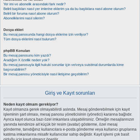
Yer imi ve abonelik arasındaki fark nedir?
Belirli başlıkları nasıl yer imlerine eklerim ya da bu başlıklara nasıl abone olurum?
Belirli bir foruma nasıl abone olurum?
Aboneliklerimi nasıl silerim?
Dosya ekleri
Bu mesaj panosunda hangi dosya eklerine izin veriliyor?
Tüm dosya eklerimi nasıl bulurum?
phpBB Konuları
Bu mesaj panosunu kim yazdı?
Aradığım X özellik neden yok?
Bu mesaj panosuyla ilgili hukuki sorunlar için ve/veya suistimal durumlarda kime
başvurabilirim?
Bir mesaj panosu yöneticisiyle nasıl iletişime geçebilirim?
Giriş ve Kayıt sorunları
Neden kayıt olmam gerekiyor?
Kayıt olmanıza gerek olmayabilirdi aslında. Mesaj gönderebilmek için kayıt
işleminin şart olması, mesaj panosu yöneticisinin (yönetici) kararına bağlıdır.
Ayrıca kayıt olunca bazı özel imkanlara ulaşabilirsiniz. Örneğin mesajlarınızın
yanında kendinize ait küçük bir resim (avatar) gösterme, özel mesaj
gönderme, tanıdığınız kullanıcılara e-posta gönderme veya kullanıcı gruplarına
katılma imkanlarına misafir kullanıcılar sahip değildir. Kayıt işlemi çok basit
olduğu için kayıt olmanız önerilir.