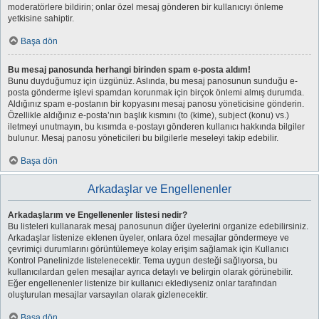
moderatörlere bildirin; onlar özel mesaj gönderen bir kullanıcıyı önleme
yetkisine sahiptir.
Başa dön
Bu mesaj panosunda herhangi birinden spam e-posta aldım!
Bunu duyduğumuz için üzgünüz. Aslında, bu mesaj panosunun sunduğu e-
posta gönderme işlevi spamdan korunmak için birçok önlemi almış durumda.
Aldığınız spam e-postanın bir kopyasını mesaj panosu yöneticisine gönderin.
Özellikle aldığınız e-posta’nın başlık kısmını (to (kime), subject (konu) vs.)
iletmeyi unutmayın, bu kısımda e-postayı gönderen kullanıcı hakkında bilgiler
bulunur. Mesaj panosu yöneticileri bu bilgilerle meseleyi takip edebilir.
Başa dön
Arkadaşlar ve Engellenenler
Arkadaşlarım ve Engellenenler listesi nedir?
Bu listeleri kullanarak mesaj panosunun diğer üyelerini organize edebilirsiniz.
Arkadaşlar listenize eklenen üyeler, onlara özel mesajlar göndermeye ve
çevrimiçi durumlarını görüntülemeye kolay erişim sağlamak için Kullanıcı
Kontrol Panelinizde listelenecektir. Tema uygun desteği sağlıyorsa, bu
kullanıcılardan gelen mesajlar ayrıca detaylı ve belirgin olarak görünebilir.
Eğer engellenenler listenize bir kullanıcı eklediyseniz onlar tarafından
oluşturulan mesajlar varsayılan olarak gizlenecektir.
Başa dön