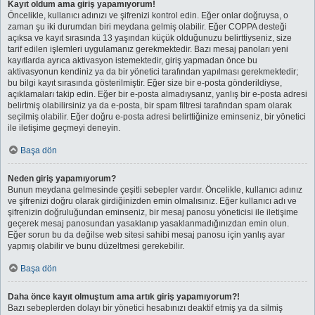
Kayıt oldum ama giriş yapamıyorum!
Öncelikle, kullanıcı adınızı ve şifrenizi kontrol edin. Eğer onlar doğruysa, o
zaman şu iki durumdan biri meydana gelmiş olabilir. Eğer COPPA desteği
açıksa ve kayıt sırasında 13 yaşından küçük olduğunuzu belirttiyseniz, size
tarif edilen işlemleri uygulamanız gerekmektedir. Bazı mesaj panoları yeni
kayıtlarda ayrıca aktivasyon istemektedir, giriş yapmadan önce bu
aktivasyonun kendiniz ya da bir yönetici tarafından yapılması gerekmektedir;
bu bilgi kayıt sırasında gösterilmiştir. Eğer size bir e-posta gönderildiyse,
açıklamaları takip edin. Eğer bir e-posta almadıysanız, yanlış bir e-posta adresi
belirtmiş olabilirsiniz ya da e-posta, bir spam filtresi tarafından spam olarak
seçilmiş olabilir. Eğer doğru e-posta adresi belirttiğinize eminseniz, bir yönetici
ile iletişime geçmeyi deneyin.
Başa dön
Neden giriş yapamıyorum?
Bunun meydana gelmesinde çeşitli sebepler vardır. Öncelikle, kullanıcı adınız
ve şifrenizi doğru olarak girdiğinizden emin olmalısınız. Eğer kullanıcı adı ve
şifrenizin doğruluğundan eminseniz, bir mesaj panosu yöneticisi ile iletişime
geçerek mesaj panosundan yasaklanıp yasaklanmadığınızdan emin olun.
Eğer sorun bu da değilse web sitesi sahibi mesaj panosu için yanlış ayar
yapmış olabilir ve bunu düzeltmesi gerekebilir.
Başa dön
Daha önce kayıt olmuştum ama artık giriş yapamıyorum?!
Bazı sebeplerden dolayı bir yönetici hesabınızı deaktif etmiş ya da silmiş