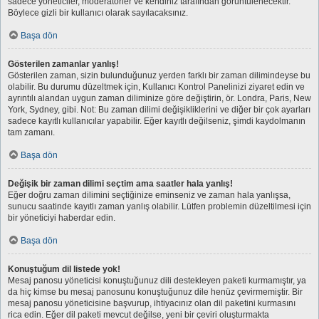
sadece yöneticiler, moderatörler ve kendiniz tarafından görüntülenecektir.
Böylece gizli bir kullanıcı olarak sayılacaksınız.
Başa dön
Gösterilen zamanlar yanlış!
Gösterilen zaman, sizin bulunduğunuz yerden farklı bir zaman dilimindeyse bu
olabilir. Bu durumu düzeltmek için, Kullanıcı Kontrol Panelinizi ziyaret edin ve
ayrıntılı alandan uygun zaman diliminize göre değiştirin, ör. Londra, Paris, New
York, Sydney, gibi. Not: Bu zaman dilimi değişikliklerini ve diğer bir çok ayarları
sadece kayıtlı kullanıcılar yapabilir. Eğer kayıtlı değilseniz, şimdi kaydolmanın
tam zamanı.
Başa dön
Değişik bir zaman dilimi seçtim ama saatler hala yanlış!
Eğer doğru zaman dilimini seçtiğinize eminseniz ve zaman hala yanlışsa,
sunucu saatinde kayıtlı zaman yanlış olabilir. Lütfen problemin düzeltilmesi için
bir yöneticiyi haberdar edin.
Başa dön
Konuştuğum dil listede yok!
Mesaj panosu yöneticisi konuştuğunuz dili destekleyen paketi kurmamıştır, ya
da hiç kimse bu mesaj panosunu konuştuğunuz dile henüz çevirmemiştir. Bir
mesaj panosu yöneticisine başvurup, ihtiyacınız olan dil paketini kurmasını
rica edin. Eğer dil paketi mevcut değilse, yeni bir çeviri oluşturmakta