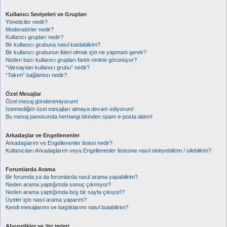
Kullanıcı Seviyeleri ve Grupları
Yöneticiler nedir?
Moderatörler nedir?
Kullanıcı grupları nedir?
Bir kullanıcı grubuna nasıl katılabilirim?
Bir kullanıcı grubunun lideri olmak için ne yapmam gerek?
Neden bazı kullanıcı grupları farklı renkte görünüyor?
“Varsayılan kullanıcı grubu” nedir?
“Takım” bağlantısı nedir?
Özel Mesajlar
Özel mesaj gönderemiyorum!
İstemediğim özel mesajları almaya devam ediyorum!
Bu mesaj panosunda herhangi birinden spam e-posta aldım!
Arkadaşlar ve Engellenenler
Arkadaşlarım ve Engellenenler listesi nedir?
Kullanıcıları Arkadaşlarım veya Engellenenler listesine nasıl ekleyebilirim / silebilirim?
Forumlarda Arama
Bir forumda ya da forumlarda nasıl arama yapabilirim?
Neden arama yaptığımda sonuç çıkmıyor?
Neden arama yaptığımda boş bir sayfa çıkıyor!?
Üyeler için nasıl arama yaparım?
Kendi mesajlarımı ve başlıklarımı nasıl bulabilirim?
Abonelikler ve Yer imleri