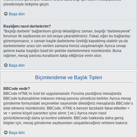
yöneticisiyle iletişime geçin.
Başa dön
Başlığımı nasıl darbelerim?
“Başlığı darbele” bağlantısını görüp tıkladığınız zaman, başlığı “darbeleyerek”
forumun ilk sayfasında en üst sıraya çıkarabilirsiniz. Fakat, eğer bu bağlantıyı
göremiyorsanız, o zaman başlık darbeleme özelliği kapatılmış olabilir ya da
darbelemeler arası izin verilen zamana henüz ulaşılmamıştır. Ayrıca cevap
gelene kadar başlığın basit bir şekilde darbelenmesi mümkündür. Buna
rağmen, mesaj panosu kurallarını takip ettiğinize emin olun.
Başa dön
Biçimlendirme ve Başlık Tipleri
BBCode nedir?
BBCode HTML’in özel bir uygulamasıdır. Foruma yazdığınız mesajlarda
BBCode kullanabilme imkanını mesaj panosu yöneticisi belirler. Ayrıca mesaj
gönderme formundaki seçenekler sayesinde dilediğiniz mesajlarda BBCode’u
iptal etmeniz mümkündür. BBCode, HTML’e benzer tarzdadır fakat etiketler <
ve > yerine köşeli parantez içine alınır: [ ve ]. Ayrıca neyin nasıl
görüntüleneceği daha iyi kontrol edilebilir. BBCode hakkında daha geniş
bilgiler için, mesaj gönderme sayfasından ulaşabileceğiniz rehbere bakınız.
Başa dön