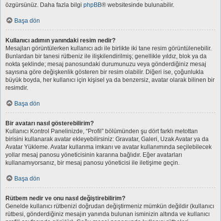
özgürsünüz. Daha fazla bilgi
phpBB
® websitesinde bulunabilir.
Başa dön
Kullanıcı adımın yanındaki resim nedir?
Mesajları görüntülerken kullanıcı adı ile birlikte iki tane resim görüntülenebilir.
Bunlardan bir tanesi rütbeniz ile ilişkilendirilmiş; genellikle yıldız, blok ya da
nokta şeklinde; mesaj panosundaki durumunuzu veya gönderdiğiniz mesaj
sayısına göre değişkenlik gösteren bir resim olabilir. Diğeri ise, çoğunlukla
büyük boyda, her kullanıcı için kişisel ya da benzersiz, avatar olarak bilinen bir
resimdir.
Başa dön
Bir avatarı nasıl gösterebilirim?
Kullanıcı Kontrol Panelinizde, “Profil” bölümünden şu dört farklı metottan
birisini kullanarak avatar ekleyebilirsiniz: Gravatar, Galeri, Uzak Avatar ya da
Avatar Yükleme. Avatar kullanma imkanı ve avatar kullanımında seçilebilecek
yollar mesaj panosu yöneticisinin kararına bağlıdır. Eğer avatarları
kullanamıyorsanız, bir mesaj panosu yöneticisi ile iletişime geçin.
Başa dön
Rütbem nedir ve onu nasıl değiştirebilirim?
Genelde kullanıcı rütbenizi doğrudan değiştirmeniz mümkün değildir (kullanıcı
rütbesi, gönderdiğiniz mesajın yanında bulunan isminizin altında ve kullanıcı