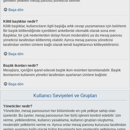
gereken yetkileri mesaj panosu yöneticisi belirler.
Başa dön
Kilitli başlıklar nedir?
Kilitli başlıklar, kullanıcıların ilgili başlığa artık cevap yazamaması için belirlenir.
Bir başlık kilitlendiğinde içerdikleri anketlerde otomatik olarak sona erer.
Başlıklar, bir çok nedenlerden dolayı forum moderatörü ya da mesaj panosu
yöneticisi tarafından kilitlenmiş olabilir. Ayrıca mesaj panosu yöneticisi
tarafından verilen izinlere bağlı olarak kendi başlıklarınızı kilitleyebilirsiniz.
Başa dön
Başlık ikonları nedir?
Mesajlara, içeriğini işaret edecek başlık ikon resimleri tanımlanabilir. Başlık
ikonlarının kullanımı yönetici tarafından ayarlanan izinlere bağlıdır.
Başa dön
Kullanıcı Seviyeleri ve Grupları
Yöneticiler nedir?
Yöneticiler, mesaj panosunun her bölümünde en çok yetkiye sahip olan
üyelerdir. Bu üyeler, mesaj panosunun her türlü işlevini kontrol edebilir: izin
verme, yetkilendirme, kullanıcı yasaklama, kullanıcı grupları oluşturma,
moderatör yetkilerini verme vs. Ayrıca onlar mesaj panosu kurucusu tarafından
verilen ayarlara bağlı olarak bütün forumlarda tam moderatör yetkilerine sahip