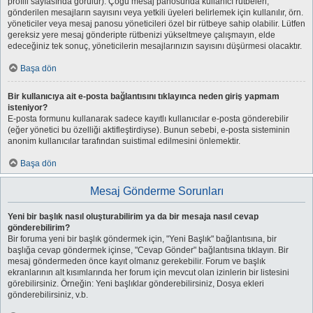
profili sayfasında görülür). Çoğu mesaj panosunda kullanıcı rütbeleri,
gönderilen mesajların sayısını veya yetkili üyeleri belirlemek için kullanılır, örn.
yöneticiler veya mesaj panosu yöneticileri özel bir rütbeye sahip olabilir. Lütfen
gereksiz yere mesaj gönderipte rütbenizi yükseltmeye çalışmayın, elde
edeceğiniz tek sonuç, yöneticilerin mesajlarınızın sayısını düşürmesi olacaktır.
Başa dön
Bir kullanıcıya ait e-posta bağlantısını tıklayınca neden giriş yapmam
isteniyor?
E-posta formunu kullanarak sadece kayıtlı kullanıcılar e-posta gönderebilir
(eğer yönetici bu özelliği aktifleştirdiyse). Bunun sebebi, e-posta sisteminin
anonim kullanıcılar tarafından suistimal edilmesini önlemektir.
Başa dön
Mesaj Gönderme Sorunları
Yeni bir başlık nasıl oluşturabilirim ya da bir mesaja nasıl cevap
gönderebilirim?
Bir foruma yeni bir başlık göndermek için, "Yeni Başlık" bağlantısına, bir
başlığa cevap göndermek içinse, "Cevap Gönder" bağlantısına tıklayın. Bir
mesaj göndermeden önce kayıt olmanız gerekebilir. Forum ve başlık
ekranlarının alt kısımlarında her forum için mevcut olan izinlerin bir listesini
görebilirsiniz. Örneğin: Yeni başlıklar gönderebilirsiniz, Dosya ekleri
gönderebilirsiniz, v.b.