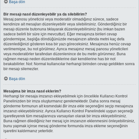
Başa dön
Bir mesajı nasıl düzenleyebilir ya da silebilirim?
Mesaj panosu yöneticisi veya moderatör olmadığınız sürece, sadece
kendinize ait mesajları düzenleyebilir veya silebilirsiniz. Gönderdiğiniz bir
mesajı düzenle butonuna tıklayarak düzenleyebilirsiniz (bu imkan bazen
sadece belirli bir süre için mevcuttur). Eğer mesajınıza birileri cevap
göndermişse, başlığa döndüğünüzde mesajınızın altında metni kaç defa
düzenlediğinizi gösteren kısa bir yazı göreceksiniz. Mesajınıza henüz cevap
verilmemişse, bu not görülmez. Ayrıca mesajınız mesaj panosu yöneticileri
veya moderatörler tarafından düzenlenince de bu metin görünmez. Buna
rağmen mesajı neden düzenlediklerine dair kendilerine has bir not
bırakabilirler. Not: Normal kullanıcılar herhangi birinden cevap geldikten sonra
bir mesajı silemezler.
Başa dön
Mesajıma bir imza nasıl eklerim?
Herhangi bir mesaja imzanızı ekleyebilmek için öncelikle Kullanıcı Kontrol
Panelinizden bir imza oluşturmanız gerekmektedir. Daha sonra mesaj
gönderme formunun alt kısmındaki
Bir imza ekle
seçeneğini seçip mesajınıza
imzanızı ekleyebilirsiniz. Ayrıca Kullanıcı Kontrol Panelindeki uygun seçeneği
işaretleyerek tüm mesajlarınıza varsayılan olarak bir imza ekleyebilirsiniz.
Buna rağmen dilediğiniz her mesaj için imzanızın eklenmesini önleyebilirsiniz,
bunu yapmak içinse mesaj gönderme formunda imza ekleme seçeneğinin
işaretini kaldırmanız yeterlidir.