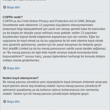
Başa dön
COPPA nedir?
COPPA ya da Child Online Privacy and Protection Act of 1998, Birleşik
Devletlerde web sitelerinin 13 yaşından küçüklerin ebeveynlerinden
potansiyel bilgi toplayabilmek için yazılı izin almayı gerekli tutan bir kanundur,
ya da başka bir deyişle yasal veli/vasi onay şeklidir, veliler 13 yaşından
küçüklerden kişisel kimlik bilgilerinin toplanması için izin verirler. Eğer bu
uygulama ile kayıt olmak ya da bu uygulama ile bir web sitesine kayıt olmak
size güvenilir gelmiyorsa, yardım için bir yasal danışman ile iletişime geçin.
Not: phpBB Limited ya da bu mesaj panosunun sahibi yasal destek sağlamaz,
ve “Bu mesaj panosu ile ilgili kötü niyetli ve/veya hukuki konularda kime
başvurabilirim?” sorusu hariç, yasayı ilgilendiren herhangi bir konuda iletişim
noktası olarak gösterilemez.
Başa dön
Neden kayıt olamıyorum?
Bir mesaj panosu yöneticisi yeni ziyaretçilerin kayıt olmasını önlemek amacıyla
kayıt işlemini devre dışı bırakmış olabilir. Ayrıca mesaj panosu yöneticisi IP
adresinizi yasaklamış ya da kullanıcı adınızı kullanmanıza izin vermemiş
olabilir. Yardım için bir mesaj panosu yöneticisiyle iletişime geçin.
Başa dön