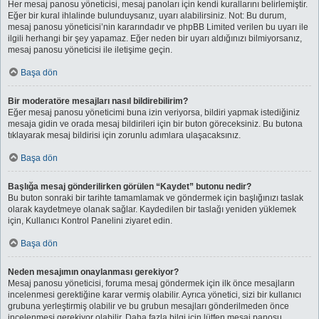
Her mesaj panosu yöneticisi, mesaj panoları için kendi kurallarını belirlemiştir.
Eğer bir kural ihlalinde bulunduysanız, uyarı alabilirsiniz. Not: Bu durum,
mesaj panosu yöneticisi’nin kararındadır ve phpBB Limited verilen bu uyarı ile
ilgili herhangi bir şey yapamaz. Eğer neden bir uyarı aldığınızı bilmiyorsanız,
mesaj panosu yöneticisi ile iletişime geçin.
Başa dön
Bir moderatöre mesajları nasıl bildirebilirim?
Eğer mesaj panosu yöneticimi buna izin veriyorsa, bildiri yapmak istediğiniz
mesaja gidin ve orada mesaj bildirileri için bir buton göreceksiniz. Bu butona
tıklayarak mesaj bildirisi için zorunlu adımlara ulaşacaksınız.
Başa dön
Başlığa mesaj gönderilirken görülen “Kaydet” butonu nedir?
Bu buton sonraki bir tarihte tamamlamak ve göndermek için başlığınızı taslak
olarak kaydetmeye olanak sağlar. Kaydedilen bir taslağı yeniden yüklemek
için, Kullanıcı Kontrol Panelini ziyaret edin.
Başa dön
Neden mesajımın onaylanması gerekiyor?
Mesaj panosu yöneticisi, foruma mesaj göndermek için ilk önce mesajların
incelenmesi gerektiğine karar vermiş olabilir. Ayrıca yönetici, sizi bir kullanıcı
grubuna yerleştirmiş olabilir ve bu grubun mesajları gönderilmeden önce
incelenmesi gerekiyor olabilir. Daha fazla bilgi için lütfen mesaj panosu