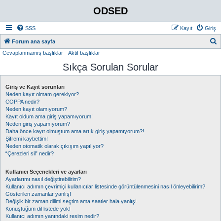
ODSED
SSS
Kayıt
Giriş
A
Forum ana sayfa
Cevaplanmamış başlıklar
Aktif başlıklar
r
Sıkça Sorulan Sorular
a
Giriş ve Kayıt sorunları
Neden kayıt olmam gerekiyor?
COPPA nedir?
Neden kayıt olamıyorum?
Kayıt oldum ama giriş yapamıyorum!
Neden giriş yapamıyorum?
Daha önce kayıt olmuştum ama artık giriş yapamıyorum?!
Şifremi kaybettim!
Neden otomatik olarak çıkışım yapılıyor?
“Çerezleri sil” nedir?
Kullanıcı Seçenekleri ve ayarları
Ayarlarımı nasıl değiştirebilirim?
Kullanıcı adımın çevrimiçi kullanıcılar listesinde görüntülenmesini nasıl önleyebilirim?
Gösterilen zamanlar yanlış!
Değişik bir zaman dilimi seçtim ama saatler hala yanlış!
Konuştuğum dil listede yok!
Kullanıcı adımın yanındaki resim nedir?