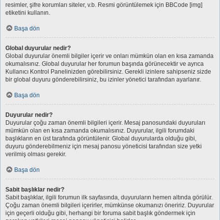
resimler, şifre korumları siteler, v.b. Resmi görüntülemek için BBCode [img]
etiketini kullanın.
Başa dön
Global duyurular nedir?
Global duyurular önemli bilgiler içerir ve onları mümkün olan en kısa zamanda
okumalısınız. Global duyurular her forumun başında görünecektir ve ayrıca
Kullanıcı Kontrol Panelinizden görebilirsiniz. Gerekli izinlere sahipseniz sizde
bir global duyuru gönderebilirsiniz, bu izinler yönetici tarafından ayarlanır.
Başa dön
Duyurular nedir?
Duyurular çoğu zaman önemli bilgileri içerir. Mesaj panosundaki duyuruları
mümkün olan en kısa zamanda okumalısınız. Duyurular, ilgili forumdaki
başlıkların en üst tarafında görüntülenir. Global duyurularda olduğu gibi,
duyuru gönderebilmeniz için mesaj panosu yöneticisi tarafından size yetki
verilmiş olması gerekir.
Başa dön
Sabit başlıklar nedir?
Sabit başlıklar, ilgili forumun ilk sayfasında, duyuruların hemen altında görülür.
Çoğu zaman önemli bilgileri içerirler, mümkünse okumanızı öneririz. Duyurular
için geçerli olduğu gibi, herhangi bir foruma sabit başlık göndermek için