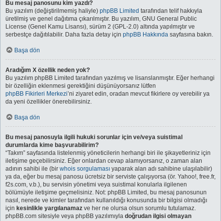
Bu mesaj panosunu kim yazdı?
Bu yazılım (değiştirilmemiş haliyle)
phpBB Limited
tarafından telif hakkıyla
üretilmiş ve genel dağıtıma çıkarılmıştır. Bu yazılım, GNU General Public
License (Genel Kamu Lisansı), sürüm 2 (GPL-2.0) altında yapılmıştır ve
serbestçe dağıtılabilir. Daha fazla detay için
phpBB Hakkında
sayfasına bakın.
Başa dön
Aradığım X özellik neden yok?
Bu yazılım phpBB Limited tarafından yazılmış ve lisanslanmıştır. Eğer herhangi
bir özelliğin eklenmesi gerektiğini düşünüyorsanız lütfen
phpBB Fikirleri Merkezi
’ni ziyaret edin, oradan mevcut fikirlere oy verebilir ya
da yeni özellikler önerebilirsiniz.
Başa dön
Bu mesaj panosuyla ilgili hukuki sorunlar için ve/veya suistimal
durumlarda kime başvurabilirim?
“Takım” sayfasında listelenmiş yöneticilerin herhangi biri ile şikayetleriniz için
iletişime geçebilirsiniz. Eğer onlardan cevap alamıyorsanız, o zaman alan
adının sahibi ile (bir
whois sorgulaması
yaparak alan adı sahibine ulaşılabilir)
ya da, eğer bu mesaj panosu ücretsiz bir serviste çalışıyorsa (ör. Yahoo!, free.fr,
f2s.com, v.b.), bu servisin yönetimi veya suistimal konularla ilgilenen
bölümüyle iletişime geçmelisiniz. Not: phpBB Limited, bu mesaj panosunun
nasıl, nerede ve kimler tarafından kullanıldığı konusunda bir bilgisi olmadığı
için
kesinlikle yargılanamaz
ve her ne olursa olsun sorumlu tutulamaz.
phpBB.com sitesiyle veya phpBB yazılımıyla
doğrudan ilgisi olmayan