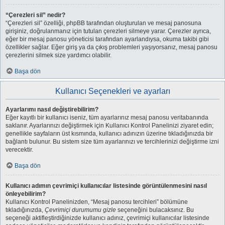
“Çerezleri sil” nedir?
“Çerezleri sil” özelliği, phpBB tarafından oluşturulan ve mesaj panosuna
girişiniz, doğrulanmanız için tutulan çerezleri silmeye yarar. Çerezler ayrıca,
eğer bir mesaj panosu yöneticisi tarafından ayarlandıysa, okuma takibi gibi
özellikler sağlar. Eğer giriş ya da çıkış problemleri yaşıyorsanız, mesaj panosu
çerezlerini silmek size yardımcı olabilir.
Başa dön
Kullanıcı Seçenekleri ve ayarları
Ayarlarımı nasıl değiştirebilirim?
Eğer kayıtlı bir kullanıcı iseniz, tüm ayarlarınız mesaj panosu veritabanında
saklanır. Ayarlarınızı değiştirmek için Kullanıcı Kontrol Panelinizi ziyaret edin;
genellikle sayfaların üst kısmında, kullanıcı adınızın üzerine tıkladığınızda bir
bağlantı bulunur. Bu sistem size tüm ayarlarınızı ve tercihlerinizi değiştirme izni
verecektir.
Başa dön
Kullanıcı adımın çevrimiçi kullanıcılar listesinde görüntülenmesini nasıl
önleyebilirim?
Kullanıcı Kontrol Panelinizden, “Mesaj panosu tercihleri” bölümüne
tıkladığınızda,
Çevrimiçi durumumu gizle
seçeneğini bulacaksınız. Bu
seçeneği aktifleştirdiğinizde kullanıcı adınız, çevrimiçi kullanıcılar listesinde