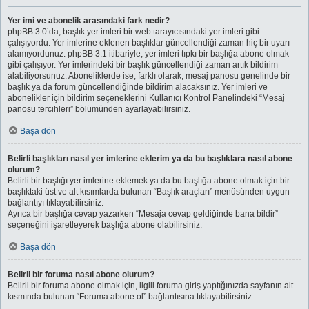
Yer imi ve abonelik arasındaki fark nedir?
phpBB 3.0’da, başlık yer imleri bir web tarayıcısındaki yer imleri gibi
çalışıyordu. Yer imlerine eklenen başlıklar güncellendiği zaman hiç bir uyarı
alamıyordunuz. phpBB 3.1 itibariyle, yer imleri tıpkı bir başlığa abone olmak
gibi çalışıyor. Yer imlerindeki bir başlık güncellendiği zaman artık bildirim
alabiliyorsunuz. Aboneliklerde ise, farklı olarak, mesaj panosu genelinde bir
başlık ya da forum güncellendiğinde bildirim alacaksınız. Yer imleri ve
abonelikler için bildirim seçeneklerini Kullanıcı Kontrol Panelindeki “Mesaj
panosu tercihleri” bölümünden ayarlayabilirsiniz.
Başa dön
Belirli başlıkları nasıl yer imlerine eklerim ya da bu başlıklara nasıl abone
olurum?
Belirli bir başlığı yer imlerine eklemek ya da bu başlığa abone olmak için bir
başlıktaki üst ve alt kısımlarda bulunan “Başlık araçları” menüsünden uygun
bağlantıyı tıklayabilirsiniz.
Ayrıca bir başlığa cevap yazarken “Mesaja cevap geldiğinde bana bildir”
seçeneğini işaretleyerek başlığa abone olabilirsiniz.
Başa dön
Belirli bir foruma nasıl abone olurum?
Belirli bir foruma abone olmak için, ilgili foruma giriş yaptığınızda sayfanın alt
kısmında bulunan “Foruma abone ol” bağlantısına tıklayabilirsiniz.