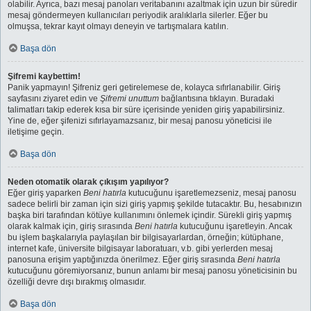
olabilir. Ayrıca, bazı mesaj panoları veritabanını azaltmak için uzun bir süredir
mesaj göndermeyen kullanıcıları periyodik aralıklarla silerler. Eğer bu
olmuşsa, tekrar kayıt olmayı deneyin ve tartışmalara katılın.
Başa dön
Şifremi kaybettim!
Panik yapmayın! Şifreniz geri getirelemese de, kolayca sıfırlanabilir. Giriş
sayfasını ziyaret edin ve
Şifremi unuttum
bağlantısına tıklayın. Buradaki
talimatları takip ederek kısa bir süre içerisinde yeniden giriş yapabilirsiniz.
Yine de, eğer şifenizi sıfırlayamazsanız, bir mesaj panosu yöneticisi ile
iletişime geçin.
Başa dön
Neden otomatik olarak çıkışım yapılıyor?
Eğer giriş yaparken
Beni hatırla
kutucuğunu işaretlemezseniz, mesaj panosu
sadece belirli bir zaman için sizi giriş yapmış şekilde tutacaktır. Bu, hesabınızın
başka biri tarafından kötüye kullanımını önlemek içindir. Sürekli giriş yapmış
olarak kalmak için, giriş sırasında
Beni hatırla
kutucuğunu işaretleyin. Ancak
bu işlem başkalarıyla paylaşılan bir bilgisayarlardan, örneğin; kütüphane,
internet kafe, üniversite bilgisayar laboratuarı, v.b. gibi yerlerden mesaj
panosuna erişim yaptığınızda önerilmez. Eğer giriş sırasında
Beni hatırla
kutucuğunu göremiyorsanız, bunun anlamı bir mesaj panosu yöneticisinin bu
özelliği devre dışı bırakmış olmasıdır.
Başa dön