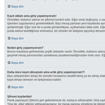
Başa dön
Kayıt oldum ama giriş yapamıyorum!
Öncelikle, kullanıcı adınızı ve şifrenizi kontrol edin. Eğer onlar doğruysa, o
işlemleri uygulamanız gerekmektedir. Bazı mesaj panoları yeni kayıtlarda ayrı
gösterilmiştir. Eğer size bir e-posta gönderildiyse, açıklamaları takip edin. Eğe
posta adresi belirttiğinize eminseniz, bir yönetici ile iletişime geçmeyi deneyi
Başa dön
Neden giriş yapamıyorum?
Bunun meydana gelmesinde çeşitli sebepler vardır. Öncelikle, kullanıcı adınız 
geçerek mesaj panosundan yasaklanıp yasaklanmadığınızdan emin olun. Eğer s
Başa dön
Daha önce kayıt olmuştum ama artık giriş yapamıyorum?!
Bazı sebeplerden dolayı bir yönetici hesabınızı deaktif etmiş ya da silmiş olab
kayıt olmayı deneyin ve tartışmalara katılın.
Başa dön
Şifremi kaybettim!
Panik yapmayın! Şifreniz geri getirelemese de, kolayca sıfırlanabilir. Giriş say
Yine de, eğer şifenizi sıfırlayamazsanız, bir mesaj panosu yöneticisi ile iletiş