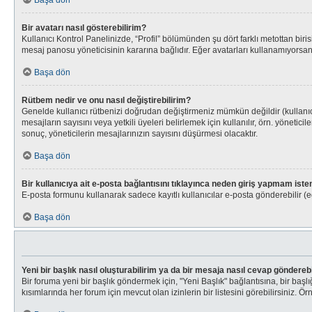
Başa dön
Bir avatarı nasıl gösterebilirim?
Kullanıcı Kontrol Panelinizde, “Profil” bölümünden şu dört farklı metottan bir
mesaj panosu yöneticisinin kararına bağlıdır. Eğer avatarları kullanamıyorsanı
Başa dön
Rütbem nedir ve onu nasıl değiştirebilirim?
Genelde kullanıcı rütbenizi doğrudan değiştirmeniz mümkün değildir (kullanıcı
mesajların sayısını veya yetkili üyeleri belirlemek için kullanılır, örn. yönet
sonuç, yöneticilerin mesajlarınızın sayısını düşürmesi olacaktır.
Başa dön
Bir kullanıcıya ait e-posta bağlantısını tıklayınca neden giriş yapmam iste
E-posta formunu kullanarak sadece kayıtlı kullanıcılar e-posta gönderebilir (eğ
Başa dön
Yeni bir başlık nasıl oluşturabilirim ya da bir mesaja nasıl cevap göndereb
Bir foruma yeni bir başlık göndermek için, "Yeni Başlık" bağlantısına, bir ba
kısımlarında her forum için mevcut olan izinlerin bir listesini görebilirsiniz. Ör