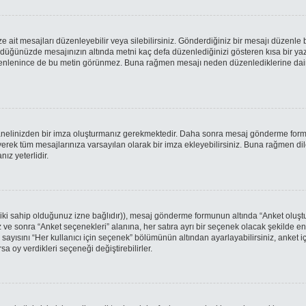
it mesajları düzenleyebilir veya silebilirsiniz. Gönderdiğiniz bir mesajı düzenle 
öndüğünüzde mesajınızın altında metni kaç defa düzenlediğinizi gösteren kısa bir y
enlenince de bu metin görünmez. Buna rağmen mesajı neden düzenlediklerine dair ken
 Panelinizden bir imza oluşturmanız gerekmektedir. Daha sonra mesaj gönderme for
eyerek tüm mesajlarınıza varsayılan olarak bir imza ekleyebilirsiniz. Buna rağmen d
z yeterlidir.
tabiki sahip olduğunuz izne bağlıdır)), mesaj gönderme formunun altında “Anket oluş
iz ve sonra “Anket seçenekleri” alanına, her satıra ayrı bir seçenek olacak şekilde e
 sayısını “Her kullanıcı için seçenek” bölümünün altından ayarlayabilirsiniz, anket iç
sa oy verdikleri seçeneği değiştirebilirler.