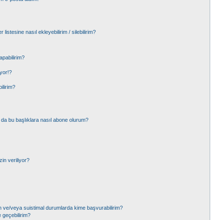
listesine nasıl ekleyebilirim / silebilirim?
apabilirim?
yor!?
ilirim?
 ya da bu başlıklara nasıl abone olurum?
in veriliyor?
çin ve/veya suistimal durumlarda kime başvurabilirim?
e geçebilirim?