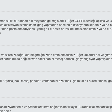
 zaman şu iki durumdan biri meydana gelmiş olabilir. Eğer COPPA desteği açıksa ve ka
ca aktivasyon istemektedir, giriş yapmadan önce bu aktivasyonun kendiniz ya da bir 
r bir e-posta almadıysanız, yanlış bir e-posta adresi belirtmiş olabilirsiniz ya da e-p
n.
ve şifrenizi doğru olarak girdiğinizden emin olmalısınız. Eğer kullanıcı adı ve şifr
orun bu da değilse web sitesi sahibi mesaj panosu için yanlış ayar yapmış olabil
ilir. Ayrıca, bazı mesaj panoları veritabanını azaltmak için uzun bir süredir mesaj gö
fasını ziyaret edin ve
Şifremi unuttum
bağlantısına tıklayın. Buradaki talimatları takip
ime geçin.