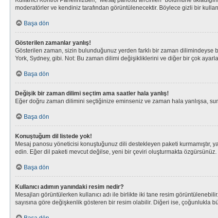
Kullanıcı Kontrol Panelinizden, “Mesaj panosu tercihleri” bölümüne tıkladığın
moderatörler ve kendiniz tarafından görüntülenecektir. Böylece gizli bir kullan
Başa dön
Gösterilen zamanlar yanlış!
Gösterilen zaman, sizin bulunduğunuz yerden farklı bir zaman dilimindeyse bu 
York, Sydney, gibi. Not: Bu zaman dilimi değişikliklerini ve diğer bir çok ayarl
Başa dön
Değişik bir zaman dilimi seçtim ama saatler hala yanlış!
Eğer doğru zaman dilimini seçtiğinize eminseniz ve zaman hala yanlışsa, sunuc
Başa dön
Konuştuğum dil listede yok!
Mesaj panosu yöneticisi konuştuğunuz dili destekleyen paketi kurmamıştır, ya
edin. Eğer dil paketi mevcut değilse, yeni bir çeviri oluşturmakta özgürsünüz.
Başa dön
Kullanıcı adımın yanındaki resim nedir?
Mesajları görüntülerken kullanıcı adı ile birlikte iki tane resim görüntülenebi
sayısına göre değişkenlik gösteren bir resim olabilir. Diğeri ise, çoğunlukla bü