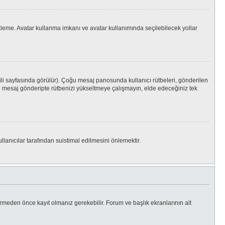
Yükleme. Avatar kullanma imkanı ve avatar kullanımında seçilebilecek yollar
ili sayfasında görülür). Çoğu mesaj panosunda kullanıcı rütbeleri, gönderilen
 yere mesaj gönderipte rütbenizi yükseltmeye çalışmayın, elde edeceğiniz tek
llanıcılar tarafından suistimal edilmesini önlemektir.
rmeden önce kayıt olmanız gerekebilir. Forum ve başlık ekranlarının alt