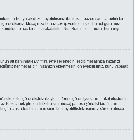
butonuna tıklayarak düzenleyebilirsiniz (bu imkan bazen sadece belirli bir
azı göreceksiniz. Mesajınıza henüz cevap verilmemişse, bu not görülmez.
dilerine has bir not bırakabilirler. Not: Normal kullanıcılar herhangi
munun alt kısmındaki
Bir imza ekle
seçeneğini seçip mesajınıza imzanızı
ilediğiniz her mesaj için imzanızın eklenmesini önleyebilirsiniz, bunu yapmak
tur” sekmesini göreceksiniz (böyle bir formu göremiyorsanız, anket oluşturma
n az iki seçenek girmelisiniz (bu sınır mesaj panosu yönetici tarafından
in gün cinsinden bir zaman sınırı belirleyebilirsiniz (sınırsız sürede olması