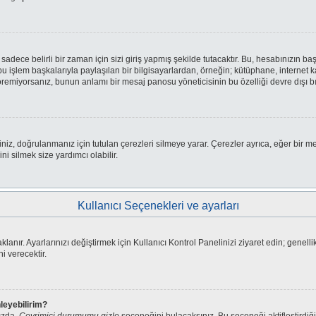
ce belirli bir zaman için sizi giriş yapmış şekilde tutacaktır. Bu, hesabınızın başk
 işlem başkalarıyla paylaşılan bir bilgisayarlardan, örneğin; kütüphane, internet ka
emiyorsanız, bunun anlamı bir mesaj panosu yöneticisinin bu özelliği devre dışı bı
iniz, doğrulanmanız için tutulan çerezleri silmeye yarar. Çerezler ayrıca, eğer bir m
ni silmek size yardımcı olabilir.
Kullanıcı Seçenekleri ve ayarları
lanır. Ayarlarınızı değiştirmek için Kullanıcı Kontrol Panelinizi ziyaret edin; genellik
i verecektir.
nleyebilirim?