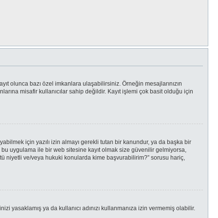
ayıt olunca bazı özel imkanlara ulaşabilirsiniz. Örneğin mesajlarınızın
ına misafir kullanıcılar sahip değildir. Kayıt işlemi çok basit olduğu için
bilmek için yazılı izin almayı gerekli tutan bir kanundur, ya da başka bir
da bu uygulama ile bir web sitesine kayıt olmak size güvenilir gelmiyorsa,
tü niyetli ve/veya hukuki konularda kime başvurabilirim?” sorusu hariç,
inizi yasaklamış ya da kullanıcı adınızı kullanmanıza izin vermemiş olabilir.