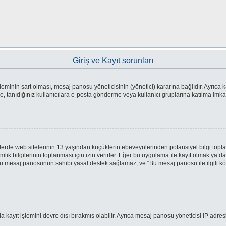
Giriş ve Kayıt sorunları
eminin şart olması, mesaj panosu yöneticisinin (yönetici) kararına bağlıdır. Ayrıca k
tanıdığınız kullanıcılara e-posta gönderme veya kullanıcı gruplarına katılma imkanlar
erde web sitelerinin 13 yaşından küçüklerin ebeveynlerinden potansiyel bilgi toplaya
imlik bilgilerinin toplanması için izin verirler. Eğer bu uygulama ile kayıt olmak ya 
bu mesaj panosunun sahibi yasal destek sağlamaz, ve “Bu mesaj panosu ile ilgili kö
 kayıt işlemini devre dışı bırakmış olabilir. Ayrıca mesaj panosu yöneticisi IP adres