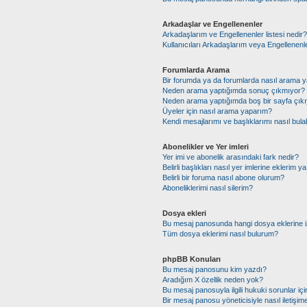
Arkadaşlar ve Engellenenler
Arkadaşlarım ve Engellenenler listesi nedir?
Kullanıcıları Arkadaşlarım veya Engellenenler 
Forumlarda Arama
Bir forumda ya da forumlarda nasıl arama y
Neden arama yaptığımda sonuç çıkmıyor?
Neden arama yaptığımda boş bir sayfa çıkı
Üyeler için nasıl arama yaparım?
Kendi mesajlarımı ve başlıklarımı nasıl bulab
Abonelikler ve Yer imleri
Yer imi ve abonelik arasındaki fark nedir?
Belirli başlıkları nasıl yer imlerine eklerim
Belirli bir foruma nasıl abone olurum?
Aboneliklerimi nasıl silerim?
Dosya ekleri
Bu mesaj panosunda hangi dosya eklerine iz
Tüm dosya eklerimi nasıl bulurum?
phpBB Konuları
Bu mesaj panosunu kim yazdı?
Aradığım X özellik neden yok?
Bu mesaj panosuyla ilgili hukuki sorunlar i
Bir mesaj panosu yöneticisiyle nasıl iletişim