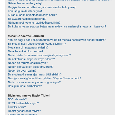
Gösterilen zamanlar yanlış!
Değişik bir zaman dilimi seçtim ama saatler hala yanlış!
Konuştuğum dil listede yok!
Kullanıcı adımın yanındaki resim nedir?
Bir avatarı nasıl gösterebilirim?
Rütbem nedir ve onu nasıl değiştirebilirim?
Bir kullanıcıya ait e-posta bağlantısını tıklayınca neden giriş yapmam isteniyor?
Mesaj Gönderme Sorunları
Yeni bir başlık nasıl oluşturabilirim ya da bir mesaja nasıl cevap gönderebilirim?
Bir mesajı nasıl düzenleyebilir ya da silebilirim?
Mesajıma bir imza nasıl eklerim?
Nasıl bir anket oluştururum?
Neden daha fazla anket seçeneği ekleyemiyorum?
Bir anketi nasıl değiştirir veya silerim?
Neden bir foruma erişimim yok?
Neden dosya ekleri ekleyemiyorum?
Neden bir uyarı aldım?
Bir moderatöre mesajları nasıl bildirebilirim?
Başlığa mesaj gönderilirken görülen “Kaydet” butonu nedir?
Neden mesajımın onaylanması gerekiyor?
Başlığımı nasıl darbelerim?
Biçimlendirme ve Başlık Tipleri
BBCode nedir?
HTML kullanabilir miyim?
İfadeler nedir?
Resim gönderebilir miyim?
Global duyurular nedir?