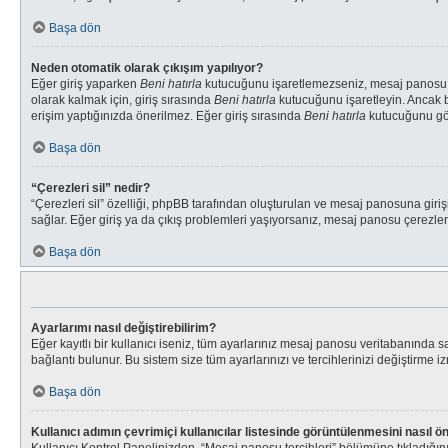
Başa dön
Neden otomatik olarak çıkışım yapılıyor?
Eğer giriş yaparken
Beni hatırla
kutucuğunu işaretlemezseniz, mesaj panosu sade
olarak kalmak için, giriş sırasında
Beni hatırla
kutucuğunu işaretleyin. Ancak bu
erişim yaptığınızda önerilmez. Eğer giriş sırasında
Beni hatırla
kutucuğunu gör
Başa dön
“Çerezleri sil” nedir?
“Çerezleri sil” özelliği, phpBB tarafından oluşturulan ve mesaj panosuna giriş
sağlar. Eğer giriş ya da çıkış problemleri yaşıyorsanız, mesaj panosu çerezleri
Başa dön
Ayarlarımı nasıl değiştirebilirim?
Eğer kayıtlı bir kullanıcı iseniz, tüm ayarlarınız mesaj panosu veritabanında sak
bağlantı bulunur. Bu sistem size tüm ayarlarınızı ve tercihlerinizi değiştirme izn
Başa dön
Kullanıcı adımın çevrimiçi kullanıcılar listesinde görüntülenmesini nasıl ö