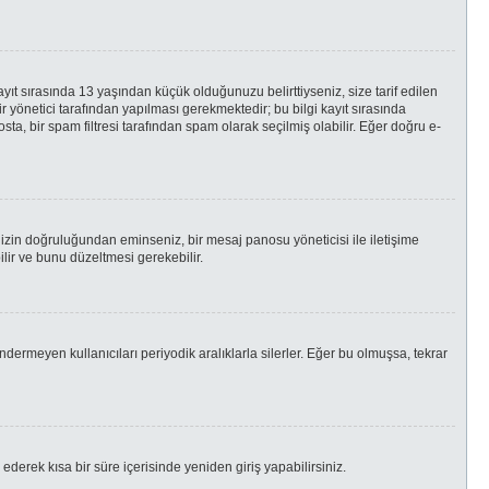
yıt sırasında 13 yaşından küçük olduğunuzu belirttiyseniz, size tarif edilen
yönetici tarafından yapılması gerekmektedir; bu bilgi kayıt sırasında
osta, bir spam filtresi tarafından spam olarak seçilmiş olabilir. Eğer doğru e-
enizin doğruluğundan eminseniz, bir mesaj panosu yöneticisi ile iletişime
ir ve bunu düzeltmesi gerekebilir.
ndermeyen kullanıcıları periyodik aralıklarla silerler. Eğer bu olmuşsa, tekrar
 ederek kısa bir süre içerisinde yeniden giriş yapabilirsiniz.