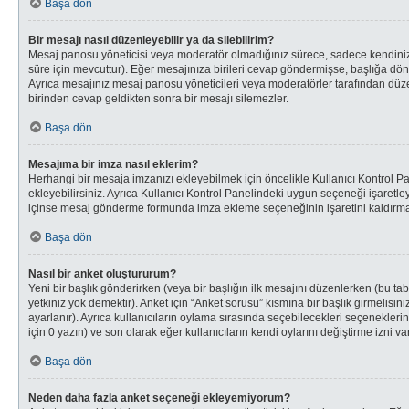
Başa dön
Bir mesajı nasıl düzenleyebilir ya da silebilirim?
Mesaj panosu yöneticisi veya moderatör olmadığınız sürece, sadece kendinize a
süre için mevcuttur). Eğer mesajınıza birileri cevap göndermişse, başlığa d
Ayrıca mesajınız mesaj panosu yöneticileri veya moderatörler tarafından düz
birinden cevap geldikten sonra bir mesajı silemezler.
Başa dön
Mesajıma bir imza nasıl eklerim?
Herhangi bir mesaja imzanızı ekleyebilmek için öncelikle Kullanıcı Kontrol
ekleyebilirsiniz. Ayrıca Kullanıcı Kontrol Panelindeki uygun seçeneği işaretl
içinse mesaj gönderme formunda imza ekleme seçeneğinin işaretini kaldırmanı
Başa dön
Nasıl bir anket oluştururum?
Yeni bir başlık gönderirken (veya bir başlığın ilk mesajını düzenlerken (bu 
yetkiniz yok demektir). Anket için “Anket sorusu” kısmına bir başlık girmelisin
ayarlanır). Ayrıca kullanıcıların oylama sırasında seçebilecekleri seçeneklerin
için 0 yazın) ve son olarak eğer kullanıcıların kendi oylarını değiştirme izni var
Başa dön
Neden daha fazla anket seçeneği ekleyemiyorum?