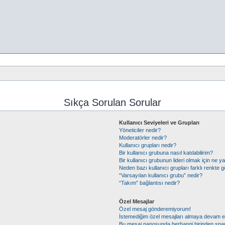
Sıkça Sorulan Sorular
Kullanıcı Seviyeleri ve Grupları
Yöneticiler nedir?
Moderatörler nedir?
Kullanıcı grupları nedir?
Bir kullanıcı grubuna nasıl katılabilirim?
Bir kullanıcı grubunun lideri olmak için ne
Neden bazı kullanıcı grupları farklı renkte 
“Varsayılan kullanıcı grubu” nedir?
“Takım” bağlantısı nedir?
Özel Mesajlar
Özel mesaj gönderemiyorum!
İstemediğim özel mesajları almaya devam 
Bu mesaj panosunda herhangi birinden spa