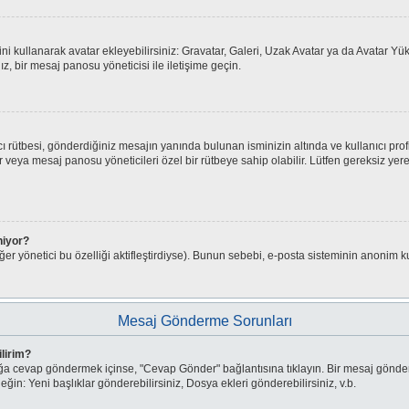
isini kullanarak avatar ekleyebilirsiniz: Gravatar, Galeri, Uzak Avatar ya da Avatar 
z, bir mesaj panosu yöneticisi ile iletişime geçin.
 rütbesi, gönderdiğiniz mesajın yanında bulunan isminizin altında ve kullanıcı prof
iciler veya mesaj panosu yöneticileri özel bir rütbeye sahip olabilir. Lütfen gereksiz
niyor?
er yönetici bu özelliği aktifleştirdiyse). Bunun sebebi, e-posta sisteminin anonim ku
Mesaj Gönderme Sorunları
ilirim?
şlığa cevap göndermek içinse, "Cevap Gönder" bağlantısına tıklayın. Bir mesaj gönde
neğin: Yeni başlıklar gönderebilirsiniz, Dosya ekleri gönderebilirsiniz, v.b.