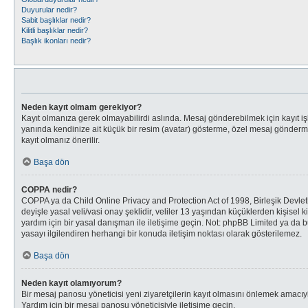
Duyurular nedir?
Sabit başlıklar nedir?
Kilitli başlıklar nedir?
Başlık ikonları nedir?
Neden kayıt olmam gerekiyor?
Kayıt olmanıza gerek olmayabilirdi aslında. Mesaj gönderebilmek için kayıt işl
yanında kendinize ait küçük bir resim (avatar) gösterme, özel mesaj gönderme, 
kayıt olmanız önerilir.
Başa dön
COPPA nedir?
COPPA ya da Child Online Privacy and Protection Act of 1998, Birleşik Devletl
deyişle yasal veli/vasi onay şeklidir, veliler 13 yaşından küçüklerden kişisel k
yardım için bir yasal danışman ile iletişime geçin. Not: phpBB Limited ya da 
yasayı ilgilendiren herhangi bir konuda iletişim noktası olarak gösterilemez.
Başa dön
Neden kayıt olamıyorum?
Bir mesaj panosu yöneticisi yeni ziyaretçilerin kayıt olmasını önlemek amacıyla
Yardım için bir mesaj panosu yöneticisiyle iletişime geçin.