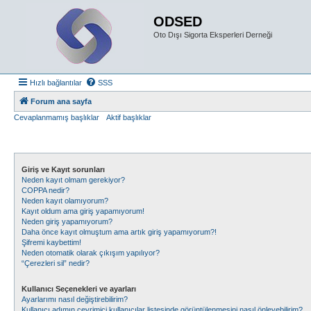
ODSED
Oto Dışı Sigorta Eksperleri Derneği
Hızlı bağlantılar
SSS
Forum ana sayfa
Cevaplanmamış başlıklar
Aktif başlıklar
Giriş ve Kayıt sorunları
Neden kayıt olmam gerekiyor?
COPPA nedir?
Neden kayıt olamıyorum?
Kayıt oldum ama giriş yapamıyorum!
Neden giriş yapamıyorum?
Daha önce kayıt olmuştum ama artık giriş yapamıyorum?!
Şifremi kaybettim!
Neden otomatik olarak çıkışım yapılıyor?
“Çerezleri sil” nedir?
Kullanıcı Seçenekleri ve ayarları
Ayarlarımı nasıl değiştirebilirim?
Kullanıcı adımın çevrimiçi kullanıcılar listesinde görüntülenmesini nasıl önleyebilirim?