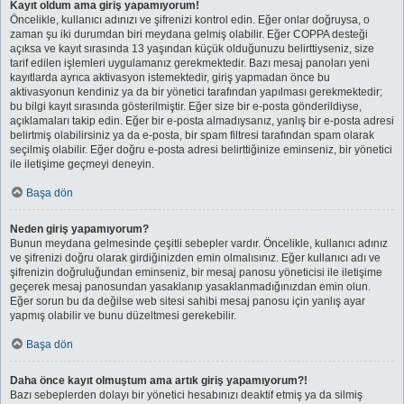
Kayıt oldum ama giriş yapamıyorum!
Öncelikle, kullanıcı adınızı ve şifrenizi kontrol edin. Eğer onlar doğruysa, o
zaman şu iki durumdan biri meydana gelmiş olabilir. Eğer COPPA desteği
açıksa ve kayıt sırasında 13 yaşından küçük olduğunuzu belirttiyseniz, size
tarif edilen işlemleri uygulamanız gerekmektedir. Bazı mesaj panoları yeni
kayıtlarda ayrıca aktivasyon istemektedir, giriş yapmadan önce bu
aktivasyonun kendiniz ya da bir yönetici tarafından yapılması gerekmektedir;
bu bilgi kayıt sırasında gösterilmiştir. Eğer size bir e-posta gönderildiyse,
açıklamaları takip edin. Eğer bir e-posta almadıysanız, yanlış bir e-posta adresi
belirtmiş olabilirsiniz ya da e-posta, bir spam filtresi tarafından spam olarak
seçilmiş olabilir. Eğer doğru e-posta adresi belirttiğinize eminseniz, bir yönetici
ile iletişime geçmeyi deneyin.
Başa dön
Neden giriş yapamıyorum?
Bunun meydana gelmesinde çeşitli sebepler vardır. Öncelikle, kullanıcı adınız
ve şifrenizi doğru olarak girdiğinizden emin olmalısınız. Eğer kullanıcı adı ve
şifrenizin doğruluğundan eminseniz, bir mesaj panosu yöneticisi ile iletişime
geçerek mesaj panosundan yasaklanıp yasaklanmadığınızdan emin olun.
Eğer sorun bu da değilse web sitesi sahibi mesaj panosu için yanlış ayar
yapmış olabilir ve bunu düzeltmesi gerekebilir.
Başa dön
Daha önce kayıt olmuştum ama artık giriş yapamıyorum?!
Bazı sebeplerden dolayı bir yönetici hesabınızı deaktif etmiş ya da silmiş