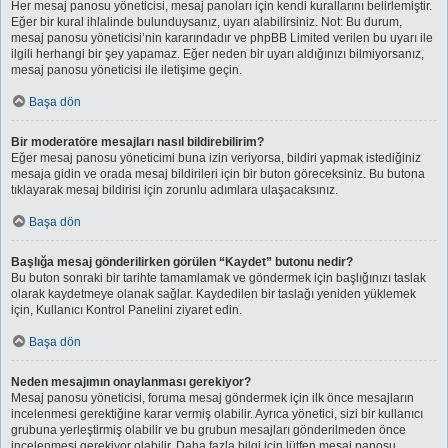
Her mesaj panosu yöneticisi, mesaj panoları için kendi kurallarını belirlemiştir.
Eğer bir kural ihlalinde bulunduysanız, uyarı alabilirsiniz. Not: Bu durum,
mesaj panosu yöneticisi’nin kararındadır ve phpBB Limited verilen bu uyarı ile
ilgili herhangi bir şey yapamaz. Eğer neden bir uyarı aldığınızı bilmiyorsanız,
mesaj panosu yöneticisi ile iletişime geçin.
Başa dön
Bir moderatöre mesajları nasıl bildirebilirim?
Eğer mesaj panosu yöneticimi buna izin veriyorsa, bildiri yapmak istediğiniz
mesaja gidin ve orada mesaj bildirileri için bir buton göreceksiniz. Bu butona
tıklayarak mesaj bildirisi için zorunlu adımlara ulaşacaksınız.
Başa dön
Başlığa mesaj gönderilirken görülen “Kaydet” butonu nedir?
Bu buton sonraki bir tarihte tamamlamak ve göndermek için başlığınızı taslak
olarak kaydetmeye olanak sağlar. Kaydedilen bir taslağı yeniden yüklemek
için, Kullanıcı Kontrol Panelini ziyaret edin.
Başa dön
Neden mesajımın onaylanması gerekiyor?
Mesaj panosu yöneticisi, foruma mesaj göndermek için ilk önce mesajların
incelenmesi gerektiğine karar vermiş olabilir. Ayrıca yönetici, sizi bir kullanıcı
grubuna yerleştirmiş olabilir ve bu grubun mesajları gönderilmeden önce
incelenmesi gerekiyor olabilir. Daha fazla bilgi için lütfen mesaj panosu