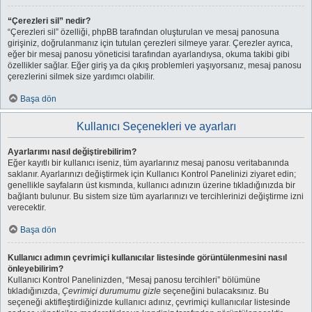
“Çerezleri sil” nedir?
“Çerezleri sil” özelliği, phpBB tarafından oluşturulan ve mesaj panosuna
girişiniz, doğrulanmanız için tutulan çerezleri silmeye yarar. Çerezler ayrıca,
eğer bir mesaj panosu yöneticisi tarafından ayarlandıysa, okuma takibi gibi
özellikler sağlar. Eğer giriş ya da çıkış problemleri yaşıyorsanız, mesaj panosu
çerezlerini silmek size yardımcı olabilir.
Başa dön
Kullanıcı Seçenekleri ve ayarları
Ayarlarımı nasıl değiştirebilirim?
Eğer kayıtlı bir kullanıcı iseniz, tüm ayarlarınız mesaj panosu veritabanında
saklanır. Ayarlarınızı değiştirmek için Kullanıcı Kontrol Panelinizi ziyaret edin;
genellikle sayfaların üst kısmında, kullanıcı adınızın üzerine tıkladığınızda bir
bağlantı bulunur. Bu sistem size tüm ayarlarınızı ve tercihlerinizi değiştirme izni
verecektir.
Başa dön
Kullanıcı adımın çevrimiçi kullanıcılar listesinde görüntülenmesini nasıl
önleyebilirim?
Kullanıcı Kontrol Panelinizden, “Mesaj panosu tercihleri” bölümüne
tıkladığınızda,
Çevrimiçi durumumu gizle
seçeneğini bulacaksınız. Bu
seçeneği aktifleştirdiğinizde kullanıcı adınız, çevrimiçi kullanıcılar listesinde