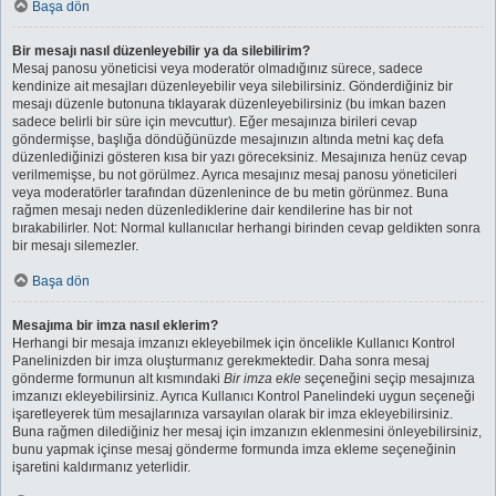
Başa dön
Bir mesajı nasıl düzenleyebilir ya da silebilirim?
Mesaj panosu yöneticisi veya moderatör olmadığınız sürece, sadece
kendinize ait mesajları düzenleyebilir veya silebilirsiniz. Gönderdiğiniz bir
mesajı düzenle butonuna tıklayarak düzenleyebilirsiniz (bu imkan bazen
sadece belirli bir süre için mevcuttur). Eğer mesajınıza birileri cevap
göndermişse, başlığa döndüğünüzde mesajınızın altında metni kaç defa
düzenlediğinizi gösteren kısa bir yazı göreceksiniz. Mesajınıza henüz cevap
verilmemişse, bu not görülmez. Ayrıca mesajınız mesaj panosu yöneticileri
veya moderatörler tarafından düzenlenince de bu metin görünmez. Buna
rağmen mesajı neden düzenlediklerine dair kendilerine has bir not
bırakabilirler. Not: Normal kullanıcılar herhangi birinden cevap geldikten sonra
bir mesajı silemezler.
Başa dön
Mesajıma bir imza nasıl eklerim?
Herhangi bir mesaja imzanızı ekleyebilmek için öncelikle Kullanıcı Kontrol
Panelinizden bir imza oluşturmanız gerekmektedir. Daha sonra mesaj
gönderme formunun alt kısmındaki
Bir imza ekle
seçeneğini seçip mesajınıza
imzanızı ekleyebilirsiniz. Ayrıca Kullanıcı Kontrol Panelindeki uygun seçeneği
işaretleyerek tüm mesajlarınıza varsayılan olarak bir imza ekleyebilirsiniz.
Buna rağmen dilediğiniz her mesaj için imzanızın eklenmesini önleyebilirsiniz,
bunu yapmak içinse mesaj gönderme formunda imza ekleme seçeneğinin
işaretini kaldırmanız yeterlidir.