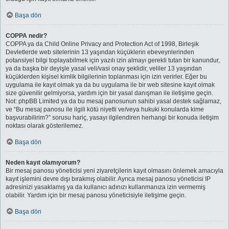
Başa dön
COPPA nedir?
COPPA ya da Child Online Privacy and Protection Act of 1998, Birleşik
Devletlerde web sitelerinin 13 yaşından küçüklerin ebeveynlerinden
potansiyel bilgi toplayabilmek için yazılı izin almayı gerekli tutan bir kanundur,
ya da başka bir deyişle yasal veli/vasi onay şeklidir, veliler 13 yaşından
küçüklerden kişisel kimlik bilgilerinin toplanması için izin verirler. Eğer bu
uygulama ile kayıt olmak ya da bu uygulama ile bir web sitesine kayıt olmak
size güvenilir gelmiyorsa, yardım için bir yasal danışman ile iletişime geçin.
Not: phpBB Limited ya da bu mesaj panosunun sahibi yasal destek sağlamaz,
ve “Bu mesaj panosu ile ilgili kötü niyetli ve/veya hukuki konularda kime
başvurabilirim?” sorusu hariç, yasayı ilgilendiren herhangi bir konuda iletişim
noktası olarak gösterilemez.
Başa dön
Neden kayıt olamıyorum?
Bir mesaj panosu yöneticisi yeni ziyaretçilerin kayıt olmasını önlemek amacıyla
kayıt işlemini devre dışı bırakmış olabilir. Ayrıca mesaj panosu yöneticisi IP
adresinizi yasaklamış ya da kullanıcı adınızı kullanmanıza izin vermemiş
olabilir. Yardım için bir mesaj panosu yöneticisiyle iletişime geçin.
Başa dön