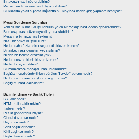
Bir avatarı nasıl gösterebilirim?
Rütbem nedir ve onu nasıl değiştirebilirim?
Bir kullanıcıya ait e-posta bağlantısını tıklayınca neden giriş yapmam isteniyor?
Mesaj Gönderme Sorunları
Yeni bir başlık nasıl oluşturabilirim ya da bir mesaja nasıl cevap gönderebilirim?
Bir mesajı nasıl düzenleyebilir ya da silebilirim?
Mesajıma bir imza nasıl eklerim?
Nasıl bir anket oluştururum?
Neden daha fazla anket seçeneği ekleyemiyorum?
Bir anketi nasıl değiştirir veya silerim?
Neden bir foruma erişimim yok?
Neden dosya ekleri ekleyemiyorum?
Neden bir uyarı aldım?
Bir moderatöre mesajları nasıl bildirebilirim?
Başlığa mesaj gönderilirken görülen “Kaydet” butonu nedir?
Neden mesajımın onaylanması gerekiyor?
Başlığımı nasıl darbelerim?
Biçimlendirme ve Başlık Tipleri
BBCode nedir?
HTML kullanabilir miyim?
İfadeler nedir?
Resim gönderebilir miyim?
Global duyurular nedir?
Duyurular nedir?
Sabit başlıklar nedir?
Kilitli başlıklar nedir?
Başlık ikonları nedir?