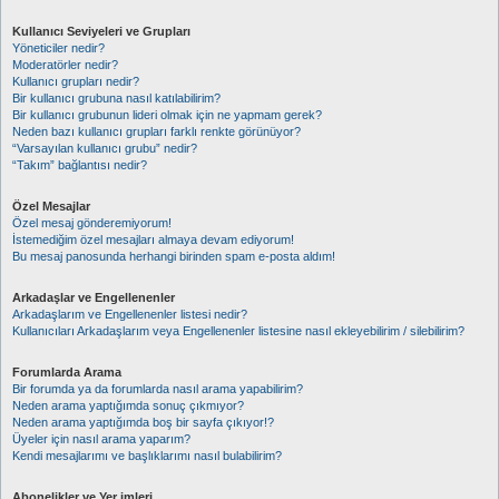
Kullanıcı Seviyeleri ve Grupları
Yöneticiler nedir?
Moderatörler nedir?
Kullanıcı grupları nedir?
Bir kullanıcı grubuna nasıl katılabilirim?
Bir kullanıcı grubunun lideri olmak için ne yapmam gerek?
Neden bazı kullanıcı grupları farklı renkte görünüyor?
“Varsayılan kullanıcı grubu” nedir?
“Takım” bağlantısı nedir?
Özel Mesajlar
Özel mesaj gönderemiyorum!
İstemediğim özel mesajları almaya devam ediyorum!
Bu mesaj panosunda herhangi birinden spam e-posta aldım!
Arkadaşlar ve Engellenenler
Arkadaşlarım ve Engellenenler listesi nedir?
Kullanıcıları Arkadaşlarım veya Engellenenler listesine nasıl ekleyebilirim / silebilirim?
Forumlarda Arama
Bir forumda ya da forumlarda nasıl arama yapabilirim?
Neden arama yaptığımda sonuç çıkmıyor?
Neden arama yaptığımda boş bir sayfa çıkıyor!?
Üyeler için nasıl arama yaparım?
Kendi mesajlarımı ve başlıklarımı nasıl bulabilirim?
Abonelikler ve Yer imleri