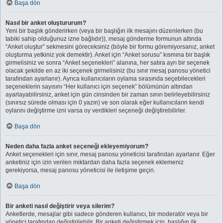
Başa dön
Nasıl bir anket oluştururum?
Yeni bir başlık gönderirken (veya bir başlığın ilk mesajını düzenlerken (bu
tabiki sahip olduğunuz izne bağlıdır)), mesaj gönderme formunun altında
“Anket oluştur” sekmesini göreceksiniz (böyle bir formu göremiyorsanız, anket
oluşturma yetkiniz yok demektir). Anket için “Anket sorusu” kısmına bir başlık
girmelisiniz ve sonra “Anket seçenekleri” alanına, her satıra ayrı bir seçenek
olacak şekilde en az iki seçenek girmelisiniz (bu sınır mesaj panosu yönetici
tarafından ayarlanır). Ayrıca kullanıcıların oylama sırasında seçebilecekleri
seçeneklerin sayısını “Her kullanıcı için seçenek” bölümünün altından
ayarlayabilirsiniz, anket için gün cinsinden bir zaman sınırı belirleyebilirsiniz
(sınırsız sürede olması için 0 yazın) ve son olarak eğer kullanıcıların kendi
oylarını değiştirme izni varsa oy verdikleri seçeneği değiştirebilirler.
Başa dön
Neden daha fazla anket seçeneği ekleyemiyorum?
Anket seçenekleri için sınır, mesaj panosu yöneticisi tarafından ayarlanır. Eğer
anketiniz için izin verilen miktardan daha fazla seçenek eklemeniz
gerekiyorsa, mesaj panosu yöneticisi ile iletişime geçin.
Başa dön
Bir anketi nasıl değiştirir veya silerim?
Anketlerde, mesajlar gibi sadece gönderen kullanıcı, bir moderatör veya bir
yönetici tarafından değiştirilebilir. Bir anketi değiştirmek için, başlığın ilk