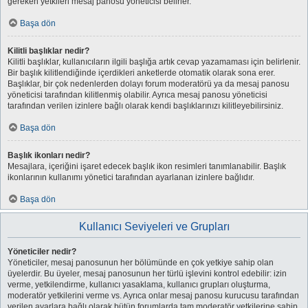
gereken yetkileri mesaj panosu yöneticisi belirler.
Başa dön
Kilitli başlıklar nedir?
Kilitli başlıklar, kullanıcıların ilgili başlığa artık cevap yazamaması için belirlenir.
Bir başlık kilitlendiğinde içerdikleri anketlerde otomatik olarak sona erer.
Başlıklar, bir çok nedenlerden dolayı forum moderatörü ya da mesaj panosu
yöneticisi tarafından kilitlenmiş olabilir. Ayrıca mesaj panosu yöneticisi
tarafından verilen izinlere bağlı olarak kendi başlıklarınızı kilitleyebilirsiniz.
Başa dön
Başlık ikonları nedir?
Mesajlara, içeriğini işaret edecek başlık ikon resimleri tanımlanabilir. Başlık
ikonlarının kullanımı yönetici tarafından ayarlanan izinlere bağlıdır.
Başa dön
Kullanıcı Seviyeleri ve Grupları
Yöneticiler nedir?
Yöneticiler, mesaj panosunun her bölümünde en çok yetkiye sahip olan
üyelerdir. Bu üyeler, mesaj panosunun her türlü işlevini kontrol edebilir: izin
verme, yetkilendirme, kullanıcı yasaklama, kullanıcı grupları oluşturma,
moderatör yetkilerini verme vs. Ayrıca onlar mesaj panosu kurucusu tarafından
verilen ayarlara bağlı olarak bütün forumlarda tam moderatör yetkilerine sahip