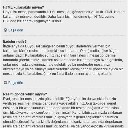
HTML kullanabilir miyim?
Hayır. Bu mesaj panosunda HTML mesajları göndermek ve farklı HTML kodları
kullanmak mümkün değildir. Daha fazla biçimlendirme için HTML yerine
BBCode kullanarak uygulayabilirsiniz.
Başa dön
İfadeler nedir?
İfadeler ya da Duygusal Simgeler, belirli duygu ifadelerini vermek için
kullanılan küçük resimler halindeki kısa kodlardır. Örn. :) mutlu, :( ise üzgün
anlamındadır. Kullanabileceğiniz ifadelerin tam listesini mesaj gönderme
formunda görebilirsiniz. İfadeleri aşırı derecede kullanmamaya özen gösterin,
onlar metin yoksa okunmaz hale gelebilir ve bir moderatör mesajınızı
düzenlemeye ya da silmeye karar verebilir. Mesaj panosu yöneticisi ayrıca bir
mesajınızda kullanabileceğiniz en fazla ifade sınırını ayarlamış olabilir.
Başa dön
Resim gönderebilir miyim?
Evet, resimler mesajınızda gösterilebilir. Eğer yönetim dosya eklerine izin
verdiyse, resimleri mesaj panosuna yükleyebilirsiniz. Aksi takdirde, genel
erişilebilir bir web sunucusunda depolanan bir resime bağlantı vermelisiniz,
örn. http://www.ornek.com/benim-resmim.gif. Kendi bilgisayarınızda saklanan
resimlere bağlantı veremezsiniz (bilgisayarınız genel erişilebilir bir sunucu
olmadığı sürece). Ayrıca kimlik doğrulama mekanizmaları ardında depolanan
resimlere bağlantı veremezsiniz, ör. hotmail ya da yahoo e-posta kutularındaki