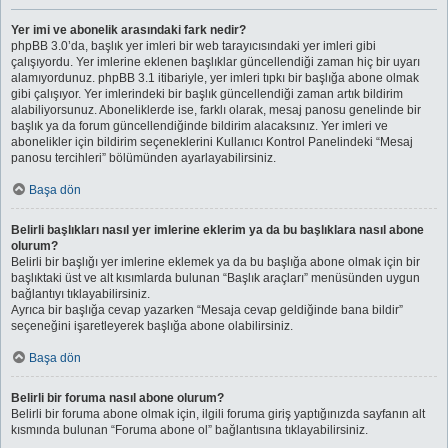
Yer imi ve abonelik arasındaki fark nedir?
phpBB 3.0’da, başlık yer imleri bir web tarayıcısındaki yer imleri gibi
çalışıyordu. Yer imlerine eklenen başlıklar güncellendiği zaman hiç bir uyarı
alamıyordunuz. phpBB 3.1 itibariyle, yer imleri tıpkı bir başlığa abone olmak
gibi çalışıyor. Yer imlerindeki bir başlık güncellendiği zaman artık bildirim
alabiliyorsunuz. Aboneliklerde ise, farklı olarak, mesaj panosu genelinde bir
başlık ya da forum güncellendiğinde bildirim alacaksınız. Yer imleri ve
abonelikler için bildirim seçeneklerini Kullanıcı Kontrol Panelindeki “Mesaj
panosu tercihleri” bölümünden ayarlayabilirsiniz.
Başa dön
Belirli başlıkları nasıl yer imlerine eklerim ya da bu başlıklara nasıl abone
olurum?
Belirli bir başlığı yer imlerine eklemek ya da bu başlığa abone olmak için bir
başlıktaki üst ve alt kısımlarda bulunan “Başlık araçları” menüsünden uygun
bağlantıyı tıklayabilirsiniz.
Ayrıca bir başlığa cevap yazarken “Mesaja cevap geldiğinde bana bildir”
seçeneğini işaretleyerek başlığa abone olabilirsiniz.
Başa dön
Belirli bir foruma nasıl abone olurum?
Belirli bir foruma abone olmak için, ilgili foruma giriş yaptığınızda sayfanın alt
kısmında bulunan “Foruma abone ol” bağlantısına tıklayabilirsiniz.