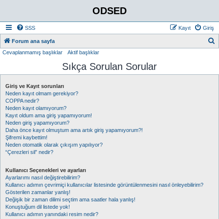
ODSED
SSS
Kayıt
Giriş
A
Forum ana sayfa
Cevaplanmamış başlıklar
Aktif başlıklar
r
Sıkça Sorulan Sorular
a
Giriş ve Kayıt sorunları
Neden kayıt olmam gerekiyor?
COPPA nedir?
Neden kayıt olamıyorum?
Kayıt oldum ama giriş yapamıyorum!
Neden giriş yapamıyorum?
Daha önce kayıt olmuştum ama artık giriş yapamıyorum?!
Şifremi kaybettim!
Neden otomatik olarak çıkışım yapılıyor?
“Çerezleri sil” nedir?
Kullanıcı Seçenekleri ve ayarları
Ayarlarımı nasıl değiştirebilirim?
Kullanıcı adımın çevrimiçi kullanıcılar listesinde görüntülenmesini nasıl önleyebilirim?
Gösterilen zamanlar yanlış!
Değişik bir zaman dilimi seçtim ama saatler hala yanlış!
Konuştuğum dil listede yok!
Kullanıcı adımın yanındaki resim nedir?