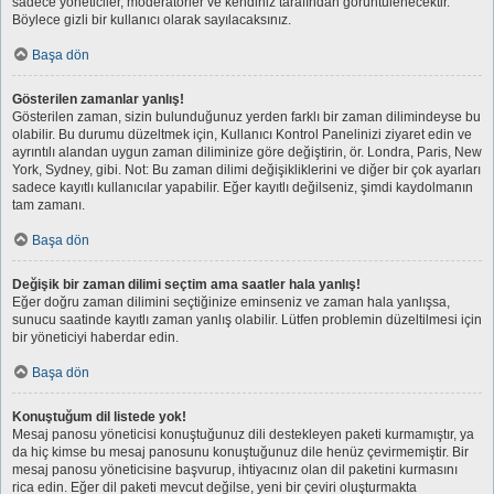
sadece yöneticiler, moderatörler ve kendiniz tarafından görüntülenecektir.
Böylece gizli bir kullanıcı olarak sayılacaksınız.
Başa dön
Gösterilen zamanlar yanlış!
Gösterilen zaman, sizin bulunduğunuz yerden farklı bir zaman dilimindeyse bu
olabilir. Bu durumu düzeltmek için, Kullanıcı Kontrol Panelinizi ziyaret edin ve
ayrıntılı alandan uygun zaman diliminize göre değiştirin, ör. Londra, Paris, New
York, Sydney, gibi. Not: Bu zaman dilimi değişikliklerini ve diğer bir çok ayarları
sadece kayıtlı kullanıcılar yapabilir. Eğer kayıtlı değilseniz, şimdi kaydolmanın
tam zamanı.
Başa dön
Değişik bir zaman dilimi seçtim ama saatler hala yanlış!
Eğer doğru zaman dilimini seçtiğinize eminseniz ve zaman hala yanlışsa,
sunucu saatinde kayıtlı zaman yanlış olabilir. Lütfen problemin düzeltilmesi için
bir yöneticiyi haberdar edin.
Başa dön
Konuştuğum dil listede yok!
Mesaj panosu yöneticisi konuştuğunuz dili destekleyen paketi kurmamıştır, ya
da hiç kimse bu mesaj panosunu konuştuğunuz dile henüz çevirmemiştir. Bir
mesaj panosu yöneticisine başvurup, ihtiyacınız olan dil paketini kurmasını
rica edin. Eğer dil paketi mevcut değilse, yeni bir çeviri oluşturmakta