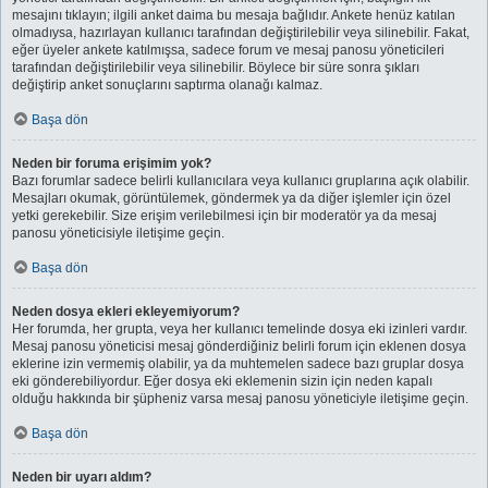
mesajını tıklayın; ilgili anket daima bu mesaja bağlıdır. Ankete henüz katılan
olmadıysa, hazırlayan kullanıcı tarafından değiştirilebilir veya silinebilir. Fakat,
eğer üyeler ankete katılmışsa, sadece forum ve mesaj panosu yöneticileri
tarafından değiştirilebilir veya silinebilir. Böylece bir süre sonra şıkları
değiştirip anket sonuçlarını saptırma olanağı kalmaz.
Başa dön
Neden bir foruma erişimim yok?
Bazı forumlar sadece belirli kullanıcılara veya kullanıcı gruplarına açık olabilir.
Mesajları okumak, görüntülemek, göndermek ya da diğer işlemler için özel
yetki gerekebilir. Size erişim verilebilmesi için bir moderatör ya da mesaj
panosu yöneticisiyle iletişime geçin.
Başa dön
Neden dosya ekleri ekleyemiyorum?
Her forumda, her grupta, veya her kullanıcı temelinde dosya eki izinleri vardır.
Mesaj panosu yöneticisi mesaj gönderdiğiniz belirli forum için eklenen dosya
eklerine izin vermemiş olabilir, ya da muhtemelen sadece bazı gruplar dosya
eki gönderebiliyordur. Eğer dosya eki eklemenin sizin için neden kapalı
olduğu hakkında bir şüpheniz varsa mesaj panosu yöneticiyle iletişime geçin.
Başa dön
Neden bir uyarı aldım?