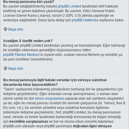
Bu mesaj panosunu kim yazdı?
Bu yazılım (değiştirilmemiş haliyle)
phpBB Limited
tarafından telif hakkıyla
üretilmiş ve genel dağıtıma çıkarılmıştır. Bu yazılım, GNU General Public
License (Genel Kamu Lisansı), sürüm 2 (GPL-2.0) altında yapılmıştır ve
serbestçe dağıtılabilir. Daha fazla detay için
phpBB Hakkında
sayfasına bakın.
Başa dön
Aradığım X özellik neden yok?
Bu yazılım phpBB Limited tarafından yazılmış ve lisanslanmıştır. Eğer herhangi
bir özelliğin eklenmesi gerektiğini düşünüyorsanız lütfen
phpBB Fikirleri Merkezi
’ni ziyaret edin, oradan mevcut fikirlere oy verebilir ya
da yeni özellikler önerebilirsiniz.
Başa dön
Bu mesaj panosuyla ilgili hukuki sorunlar için ve/veya suistimal
durumlarda kime başvurabilirim?
“Takım” sayfasında listelenmiş yöneticilerin herhangi biri ile şikayetleriniz için
iletişime geçebilirsiniz. Eğer onlardan cevap alamıyorsanız, o zaman alan
adının sahibi ile (bir
whois sorgulaması
yaparak alan adı sahibine ulaşılabilir)
ya da, eğer bu mesaj panosu ücretsiz bir serviste çalışıyorsa (ör. Yahoo!, free.fr,
f2s.com, v.b.), bu servisin yönetimi veya suistimal konularla ilgilenen
bölümüyle iletişime geçmelisiniz. Not: phpBB Limited, bu mesaj panosunun
nasıl, nerede ve kimler tarafından kullanıldığı konusunda bir bilgisi olmadığı
için
kesinlikle yargılanamaz
ve her ne olursa olsun sorumlu tutulamaz.
phpBB.com sitesiyle veya phpBB yazılımıyla
doğrudan ilgisi olmayan