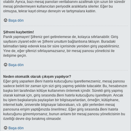
olabilir. Ayrıca, bazı mesaj panoları veritabanını azaltmak için uzun bir süredir
mesaj göndermeyen kullanıcıları periyodik aralıklarla silerler. Eğer bu
olmuşsa, tekrar kayıt olmayı deneyin ve tartışmalara katılın.
Başa dön
Şifremi kaybettim!
Panik yapmayın! Şifreniz geri getirelemese de, kolayca sıfırlanabilir. Giriş
sayfasını ziyaret edin ve
Şifremi unuttum
bağlantısına tıklayın. Buradaki
talimatları takip ederek kısa bir süre içerisinde yeniden giriş yapabilirsiniz.
Yine de, eğer şifenizi sıfırlayamazsanız, bir mesaj panosu yöneticisi ile
iletişime geçin.
Başa dön
Neden otomatik olarak çıkışım yapılıyor?
Eğer giriş yaparken
Beni hatırla
kutucuğunu işaretlemezseniz, mesaj panosu
sadece belirli bir zaman için sizi giriş yapmış şekilde tutacaktır. Bu, hesabınızın
başka biri tarafından kötüye kullanımını önlemek içindir. Sürekli giriş yapmış
olarak kalmak için, giriş sırasında
Beni hatırla
kutucuğunu işaretleyin. Ancak
bu işlem başkalarıyla paylaşılan bir bilgisayarlardan, örneğin; kütüphane,
internet kafe, üniversite bilgisayar laboratuarı, v.b. gibi yerlerden mesaj
panosuna erişim yaptığınızda önerilmez. Eğer giriş sırasında
Beni hatırla
kutucuğunu göremiyorsanız, bunun anlamı bir mesaj panosu yöneticisinin bu
özelliği devre dışı bırakmış olmasıdır.
Başa dön