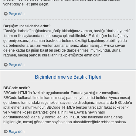
yöneticisiyle iletişime geçin.
Başa dön
Başlığımı nasıl darbelerim?
“Başlığı darbele” bağlantısını görüp tıkladığınız zaman, başlığı “darbeleyerek”
forumun ilk sayfasında en üst sıraya çıkarabilirsiniz. Fakat, eğer bu bağlantıyı
göremiyorsanız, o zaman başlık darbeleme özelliği kapatılmış olabilir ya da
darbelemeler arası izin verilen zamana henüz ulaşılmamıştır. Ayrıca cevap
gelene kadar başlığın basit bir şekilde darbelenmesi mümkündür. Buna
rağmen, mesaj panosu kurallarını takip ettiğinize emin olun.
Başa dön
Biçimlendirme ve Başlık Tipleri
BBCode nedir?
BBCode HTML’in özel bir uygulamasıdır. Foruma yazdığınız mesajlarda
BBCode kullanabilme imkanını mesaj panosu yöneticisi belirler. Ayrıca mesaj
gönderme formundaki seçenekler sayesinde dilediğiniz mesajlarda BBCode’u
iptal etmeniz mümkündür. BBCode, HTML’e benzer tarzdadır fakat etiketler <
ve > yerine köşeli parantez içine alınır: [ ve ]. Ayrıca neyin nasıl
görüntüleneceği daha iyi kontrol edilebilir. BBCode hakkında daha geniş
bilgiler için, mesaj gönderme sayfasından ulaşabileceğiniz rehbere bakınız.
Başa dön