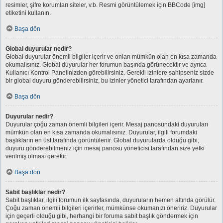
resimler, şifre korumları siteler, v.b. Resmi görüntülemek için BBCode [img]
etiketini kullanın.
Başa dön
Global duyurular nedir?
Global duyurular önemli bilgiler içerir ve onları mümkün olan en kısa zamanda
okumalısınız. Global duyurular her forumun başında görünecektir ve ayrıca
Kullanıcı Kontrol Panelinizden görebilirsiniz. Gerekli izinlere sahipseniz sizde
bir global duyuru gönderebilirsiniz, bu izinler yönetici tarafından ayarlanır.
Başa dön
Duyurular nedir?
Duyurular çoğu zaman önemli bilgileri içerir. Mesaj panosundaki duyuruları
mümkün olan en kısa zamanda okumalısınız. Duyurular, ilgili forumdaki
başlıkların en üst tarafında görüntülenir. Global duyurularda olduğu gibi,
duyuru gönderebilmeniz için mesaj panosu yöneticisi tarafından size yetki
verilmiş olması gerekir.
Başa dön
Sabit başlıklar nedir?
Sabit başlıklar, ilgili forumun ilk sayfasında, duyuruların hemen altında görülür.
Çoğu zaman önemli bilgileri içerirler, mümkünse okumanızı öneririz. Duyurular
için geçerli olduğu gibi, herhangi bir foruma sabit başlık göndermek için