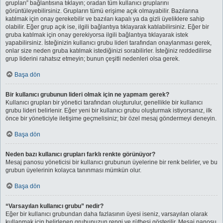
grupları” bağlantısına tıklayın; oradan tüm kullanıcı gruplarını
görüntüleyebilirsiniz. Grupların tümü erişime açık olmayabilir. Bazılarına
katılmak için onay gerekebilir ve bazıları kapalı ya da gizli üyeliklere sahip
olabilir. Eğer grup açık ise, ilgili bağlantıya tıklayarak katılabilirsiniz. Eğer bir
gruba katılmak için onay gerekiyorsa ilgili bağlantıya tıklayarak istek
yapabilirsiniz. İsteğinizin kullanıcı grubu lideri tarafından onaylanması gerek,
onlar size neden gruba katılmak istediğinizi sorabilirler. İsteğiniz reddedilirse
grup liderini rahatsız etmeyin; bunun çeşitli nedenleri olsa gerek.
Başa dön
Bir kullanıcı grubunun lideri olmak için ne yapmam gerek?
Kullanıcı grupları bir yönetici tarafından oluşturulur, genellikle bir kullanıcı
grubu lideri belirlenir. Eğer yeni bir kullanıcı grubu oluşturmak istiyorsanız, ilk
önce bir yöneticiyle iletişime geçmelisiniz; bir özel mesaj göndermeyi deneyin.
Başa dön
Neden bazı kullanıcı grupları farklı renkte görünüyor?
Mesaj panosu yöneticisi bir kullanıcı grubunun üyelerine bir renk belirler, ve bu
grubun üyelerinin kolayca tanınması mümkün olur.
Başa dön
“Varsayılan kullanıcı grubu” nedir?
Eğer bir kullanıcı grubundan daha fazlasının üyesi iseniz, varsayılan olarak
kullanmak için belirlenen grubunuzun rengi ve rütbesi gösterilir. Mesaj panosu