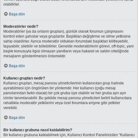
olabilirler.
Başa dön
Moderatörler nedir?
Moderatörler (ya da onların grupları), günlük olarak forumun çalışmasını
kontrol eden şahıslar veya gruplardır. Başlıkları değiştirme ve silme yetkisine
sahip olabilirler. Ayrıca moderatör oldukları forumdaki başlıkları kilitleyebilir,
taşıyabilir, silebilir ve bölebilirler. Genelde moderatörlerin görevi, off-topic, yani
başlık konusuyla ilgisi olmayan yanıtların veya hakaret ve saldırı niteliğinde
mesajların gönderilmesini önlemektir.
Başa dön
Kullanıcı grupları nedir?
Kullanıcı grupları, mesaj panosu yöneticilerinin kullanıcıları grup halinde
ayırabilmesi için öngörülen bir yöntemdir. Her kullanıcı (çoğu mesaj
panolarından farklı olarak) bir çok gruba üye olabilir ve her gruba ayrı ayrı
izinler tanımlanabilir. Bu şekilde mesaj panosu yöneticileri belirli kullanıcılara
rahatlıkla moderatör yetkilerini veya özel forumlara erişme gibi yetkiler
verebilir.
Başa dön
Bir kullanıcı grubuna nasıl katılabilirim?
Bir kullanıcı grubuna katılabilmek için, Kullanıcı Kontrol Panelinizden “Kullanıcı