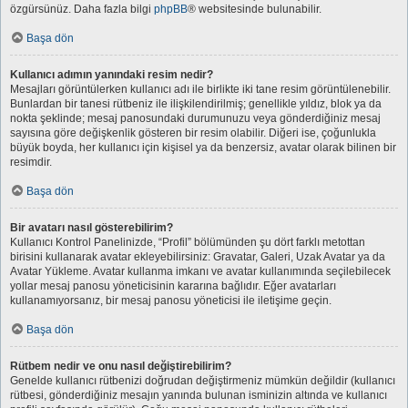
özgürsünüz. Daha fazla bilgi
phpBB
® websitesinde bulunabilir.
Başa dön
Kullanıcı adımın yanındaki resim nedir?
Mesajları görüntülerken kullanıcı adı ile birlikte iki tane resim görüntülenebilir.
Bunlardan bir tanesi rütbeniz ile ilişkilendirilmiş; genellikle yıldız, blok ya da
nokta şeklinde; mesaj panosundaki durumunuzu veya gönderdiğiniz mesaj
sayısına göre değişkenlik gösteren bir resim olabilir. Diğeri ise, çoğunlukla
büyük boyda, her kullanıcı için kişisel ya da benzersiz, avatar olarak bilinen bir
resimdir.
Başa dön
Bir avatarı nasıl gösterebilirim?
Kullanıcı Kontrol Panelinizde, “Profil” bölümünden şu dört farklı metottan
birisini kullanarak avatar ekleyebilirsiniz: Gravatar, Galeri, Uzak Avatar ya da
Avatar Yükleme. Avatar kullanma imkanı ve avatar kullanımında seçilebilecek
yollar mesaj panosu yöneticisinin kararına bağlıdır. Eğer avatarları
kullanamıyorsanız, bir mesaj panosu yöneticisi ile iletişime geçin.
Başa dön
Rütbem nedir ve onu nasıl değiştirebilirim?
Genelde kullanıcı rütbenizi doğrudan değiştirmeniz mümkün değildir (kullanıcı
rütbesi, gönderdiğiniz mesajın yanında bulunan isminizin altında ve kullanıcı