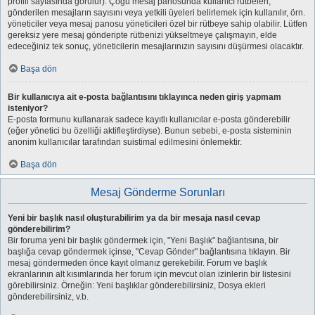
profili sayfasında görülür). Çoğu mesaj panosunda kullanıcı rütbeleri,
gönderilen mesajların sayısını veya yetkili üyeleri belirlemek için kullanılır, örn.
yöneticiler veya mesaj panosu yöneticileri özel bir rütbeye sahip olabilir. Lütfen
gereksiz yere mesaj gönderipte rütbenizi yükseltmeye çalışmayın, elde
edeceğiniz tek sonuç, yöneticilerin mesajlarınızın sayısını düşürmesi olacaktır.
Başa dön
Bir kullanıcıya ait e-posta bağlantısını tıklayınca neden giriş yapmam
isteniyor?
E-posta formunu kullanarak sadece kayıtlı kullanıcılar e-posta gönderebilir
(eğer yönetici bu özelliği aktifleştirdiyse). Bunun sebebi, e-posta sisteminin
anonim kullanıcılar tarafından suistimal edilmesini önlemektir.
Başa dön
Mesaj Gönderme Sorunları
Yeni bir başlık nasıl oluşturabilirim ya da bir mesaja nasıl cevap
gönderebilirim?
Bir foruma yeni bir başlık göndermek için, "Yeni Başlık" bağlantısına, bir
başlığa cevap göndermek içinse, "Cevap Gönder" bağlantısına tıklayın. Bir
mesaj göndermeden önce kayıt olmanız gerekebilir. Forum ve başlık
ekranlarının alt kısımlarında her forum için mevcut olan izinlerin bir listesini
görebilirsiniz. Örneğin: Yeni başlıklar gönderebilirsiniz, Dosya ekleri
gönderebilirsiniz, v.b.