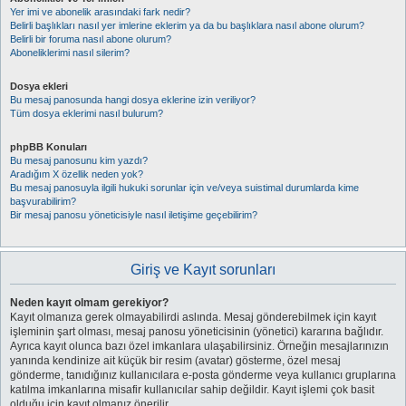
Yer imi ve abonelik arasındaki fark nedir?
Belirli başlıkları nasıl yer imlerine eklerim ya da bu başlıklara nasıl abone olurum?
Belirli bir foruma nasıl abone olurum?
Aboneliklerimi nasıl silerim?
Dosya ekleri
Bu mesaj panosunda hangi dosya eklerine izin veriliyor?
Tüm dosya eklerimi nasıl bulurum?
phpBB Konuları
Bu mesaj panosunu kim yazdı?
Aradığım X özellik neden yok?
Bu mesaj panosuyla ilgili hukuki sorunlar için ve/veya suistimal durumlarda kime
başvurabilirim?
Bir mesaj panosu yöneticisiyle nasıl iletişime geçebilirim?
Giriş ve Kayıt sorunları
Neden kayıt olmam gerekiyor?
Kayıt olmanıza gerek olmayabilirdi aslında. Mesaj gönderebilmek için kayıt
işleminin şart olması, mesaj panosu yöneticisinin (yönetici) kararına bağlıdır.
Ayrıca kayıt olunca bazı özel imkanlara ulaşabilirsiniz. Örneğin mesajlarınızın
yanında kendinize ait küçük bir resim (avatar) gösterme, özel mesaj
gönderme, tanıdığınız kullanıcılara e-posta gönderme veya kullanıcı gruplarına
katılma imkanlarına misafir kullanıcılar sahip değildir. Kayıt işlemi çok basit
olduğu için kayıt olmanız önerilir.