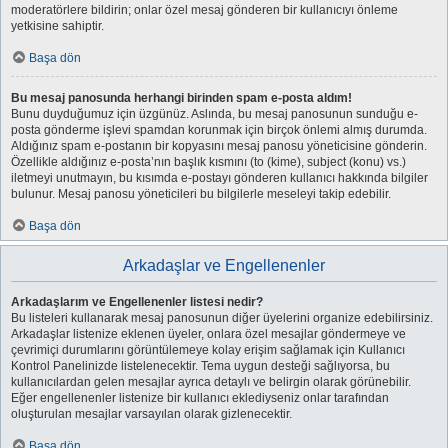
moderatörlere bildirin; onlar özel mesaj gönderen bir kullanıcıyı önleme
yetkisine sahiptir.
Başa dön
Bu mesaj panosunda herhangi birinden spam e-posta aldım!
Bunu duyduğumuz için üzgünüz. Aslında, bu mesaj panosunun sunduğu e-
posta gönderme işlevi spamdan korunmak için birçok önlemi almış durumda.
Aldığınız spam e-postanın bir kopyasını mesaj panosu yöneticisine gönderin.
Özellikle aldığınız e-posta’nın başlık kısmını (to (kime), subject (konu) vs.)
iletmeyi unutmayın, bu kısımda e-postayı gönderen kullanıcı hakkında bilgiler
bulunur. Mesaj panosu yöneticileri bu bilgilerle meseleyi takip edebilir.
Başa dön
Arkadaşlar ve Engellenenler
Arkadaşlarım ve Engellenenler listesi nedir?
Bu listeleri kullanarak mesaj panosunun diğer üyelerini organize edebilirsiniz.
Arkadaşlar listenize eklenen üyeler, onlara özel mesajlar göndermeye ve
çevrimiçi durumlarını görüntülemeye kolay erişim sağlamak için Kullanıcı
Kontrol Panelinizde listelenecektir. Tema uygun desteği sağlıyorsa, bu
kullanıcılardan gelen mesajlar ayrıca detaylı ve belirgin olarak görünebilir.
Eğer engellenenler listenize bir kullanıcı eklediyseniz onlar tarafından
oluşturulan mesajlar varsayılan olarak gizlenecektir.
Başa dön